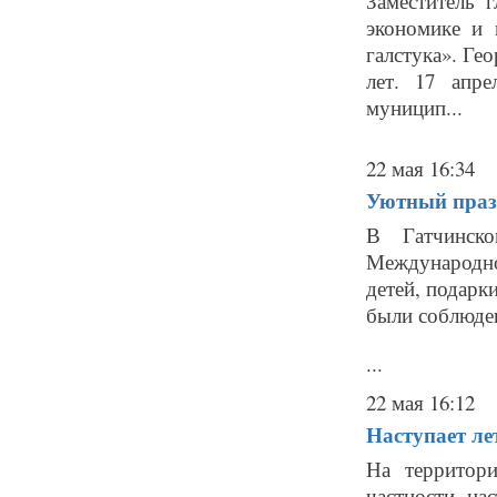
Заместитель 
экономике и 
галстука». Ге
лет. 17 апр
муницип...
22 мая 16:34
Уютный праз
В Гатчинско
Международно
детей, подарк
были соблюде
...
22 мая 16:12
Наступает ле
На территор
частности, на