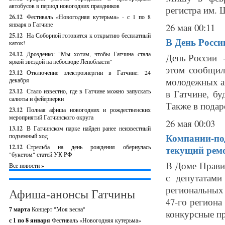
автобусов в период новогодних праздников
регистра им. 
26.12
Фестиваль «Новогодняя кутерьма» - с 1 по 8
января в Гатчине
26 мая 00:11
25.12
На Соборной готовится к открытию бесплатный
В День Росси
каток!
24.12
Дрозденко: "Мы хотим, чтобы Гатчина стала
День России -
яркой звездой на небосводе Ленобласти"
этом сообщил
23.12
Отключение электроэнергии в Гатчине: 24
молодежных ак
декабря
23.12
Стало известно, где в Гатчине можно запускать
в Гатчине, бу
салюты и фейерверки
Также в подаро
23.12
Полная афиша новогодних и рождественских
мероприятий Гатчинского округа
26 мая 00:03
13.12
В Гатчинском парке найден ранее неизвестный
Компании-под
подземный ход
12.12
Стрельба на день рождения обернулась
текущий ремо
"букетом" статей УК РФ
В Доме Правит
Все новости »
с депутатам
региональных
Афиша-анонсы Гатчины
47-го региона
7 марта
Концерт "Моя весна"
конкурсные пр
с 1 по 8 января
Фестиваль «Новогодняя кутерьма»