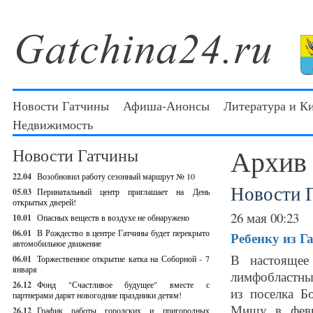
Новости Гатчины
Афиша-Анонсы
Литература и К
Недвижимость
Архив
Новости Гатчины
22.04
Возобновил работу сезонный маршрут № 10
Новости 
05.03
Перинатальный центр приглашает на День
открытых дверей!
26 мая 00:23
10.01
Опасных веществ в воздухе не обнаружено
06.01
В Рождество в центре Гатчины будет перекрыто
Ребенку из Г
автомобильное движение
В настоящее
06.01
Торжественное открытие катка на Соборной - 7
января
лимфобластны
26.12
Фонд "Счастливое будущее" вместе с
из поселка Б
партнерами дарят новогодние праздники детям!
Мишу в февр
26.12
График работы городских и пригородных