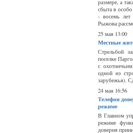
размере, а та
сбыта в особо
- восемь лет
Рыжова рассмо
25 мая 13:00
Местные жите
Стрельбой за
поселке Парго
с охотничьи
одной из стр
зарубежья). Сд
24 мая 16:56
Телефон дов
режиме
В Главном уп
режиме функ
доверия прин