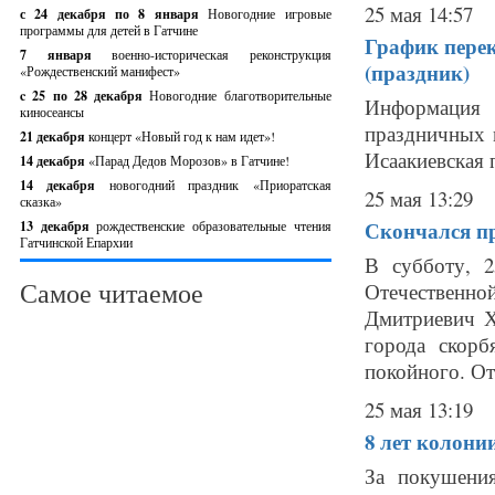
25 мая 14:57
с 24 декабря по 8 января
Новогодние игровые
программы для детей в Гатчине
График перек
7 января
военно-историческая реконструкция
(праздник)
«Рождественский манифест»
c 25 по 28 декабря
Новогодние благотворительные
Информация 
киносеансы
праздничных 
21 декабря
концерт «Новый год к нам идет»!
Исаакиевская 
14 декабря
«Парад Дедов Морозов» в Гатчине!
14 декабря
новогодний праздник «Приоратская
25 мая 13:29
сказка»
Скончался пр
13 декабря
рождественские образовательные чтения
Гатчинской Епархии
В субботу, 2
Самое читаемое
Отечественн
Дмитриевич Х
города скор
покойного. От
25 мая 13:19
8 лет колони
За покушени