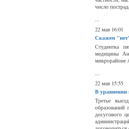
число пострад
...
22 мая 16:01
Скажем "нет
Студентка пя
медицины Ан
микрорайоне 
...
22 мая 15:55
В уравнении 
Третье выез
образований 
досугового ц
администраци
договориться 