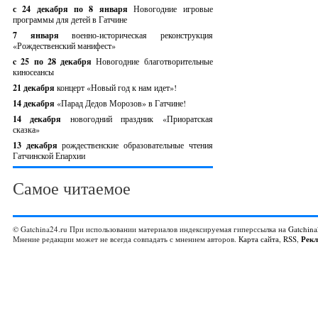
с 24 декабря по 8 января
Новогодние игровые
программы для детей в Гатчине
7 января
военно-историческая реконструкция
«Рождественский манифест»
c 25 по 28 декабря
Новогодние благотворительные
киносеансы
21 декабря
концерт «Новый год к нам идет»!
14 декабря
«Парад Дедов Морозов» в Гатчине!
14 декабря
новогодний праздник «Приоратская
сказка»
13 декабря
рождественские образовательные чтения
Гатчинской Епархии
Самое читаемое
© Gatchina24.ru При использовании материалов индексируемая гиперссылка на
Gatchina
Мнение редакции может не всегда совпадать с мнением авторов.
Карта сайта
,
RSS
,
Рек