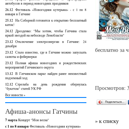
автобусов в период новогодних праздников
26.12
Фестиваль «Новогодняя кутерьма» - с 1 по 8
января в Гатчине
25.12
На Соборной готовится к открытию бесплатный
каток!
24.12
Дрозденко: "Мы хотим, чтобы Гатчина стала
яркой звездой на небосводе Ленобласти"
23.12
Отключение электроэнергии в Гатчине: 24
декабря
бесплатно за 
23.12
Стало известно, где в Гатчине можно запускать
салюты и фейерверки
23.12
Полная афиша новогодних и рождественских
мероприятий Гатчинского округа
13.12
В Гатчинском парке найден ранее неизвестный
подземный ход
12.12
Стрельба на день рождения обернулась
Просмотров: 
"букетом" статей УК РФ
Все новости »
Поделиться…
Афиша-анонсы Гатчины
» к списку
7 марта
Концерт "Моя весна"
с 1 по 8 января
Фестиваль «Новогодняя кутерьма»