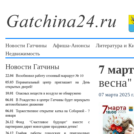
Новости Гатчины
Афиша-Анонсы
Литература и К
Недвижимость
7 мар
Новости Гатчины
22.04
Возобновил работу сезонный маршрут № 10
весна"
05.03
Перинатальный центр приглашает на День
открытых дверей!
10.01
Опасных веществ в воздухе не обнаружено
07 марта 2025 г.
06.01
В Рождество в центре Гатчины будет перекрыто
автомобильное движение
06.01
Торжественное открытие катка на Соборной - 7
января
26.12
Фонд "Счастливое будущее" вместе с
партнерами дарят новогодние праздники детям!
26.12
График работы городских и пригородных