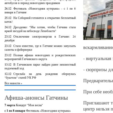
автобусов в период новогодних праздников
26.12
Фестиваль «Новогодняя кутерьма» - с 1 по 8
января в Гатчине
25.12
На Соборной готовится к открытию бесплатный
каток!
24.12
Дрозденко: "Мы хотим, чтобы Гатчина стала
яркой звездой на небосводе Ленобласти"
23.12
Отключение электроэнергии в Гатчине: 24
декабря
23.12
Стало известно, где в Гатчине можно запускать
вскармливани
салюты и фейерверки
23.12
Полная афиша новогодних и рождественских
- виртуальная
мероприятий Гатчинского округа
13.12
В Гатчинском парке найден ранее неизвестный
подземный ход
- сюрпризы д
12.12
Стрельба на день рождения обернулась
"букетом" статей УК РФ
Предварительн
Все новости »
При себе необ
Афиша-анонсы Гатчины
Приглашают то
7 марта
Концерт "Моя весна"
центр нельзя 
с 1 по 8 января
Фестиваль «Новогодняя кутерьма»