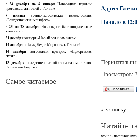
с 24 декабря по 8 января
Новогодние игровые
Адрес: Гатчин
программы для детей в Гатчине
7 января
военно-историческая реконструкция
«Рождественский манифест»
Начало в 12:
c 25 по 28 декабря
Новогодние благотворительные
киносеансы
21 декабря
концерт «Новый год к нам идет»!
14 декабря
«Парад Дедов Морозов» в Гатчине!
14 декабря
новогодний праздник «Приоратская
сказка»
Перинатальны
13 декабря
рождественские образовательные чтения
Гатчинской Епархии
Просмотров: 
Самое читаемое
Поделиться…
» к списку
Читайте т
Фонд "Счастливое буду