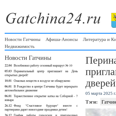
Новости Гатчины
Афиша-Анонсы
Литература и К
Недвижимость
Перина
Новости Гатчины
22.04
Возобновил работу сезонный маршрут № 10
пригла
05.03
Перинатальный центр приглашает на День
открытых дверей!
дверей
10.01
Опасных веществ в воздухе не обнаружено
06.01
В Рождество в центре Гатчины будет перекрыто
автомобильное движение
05 марта 2025 г.
06.01
Торжественное открытие катка на Соборной - 7
января
Тэги:
Гатчин
26.12
Фонд "Счастливое будущее" вместе с
партнерами дарят новогодние праздники детям!
26.12
График работы городских и пригородных