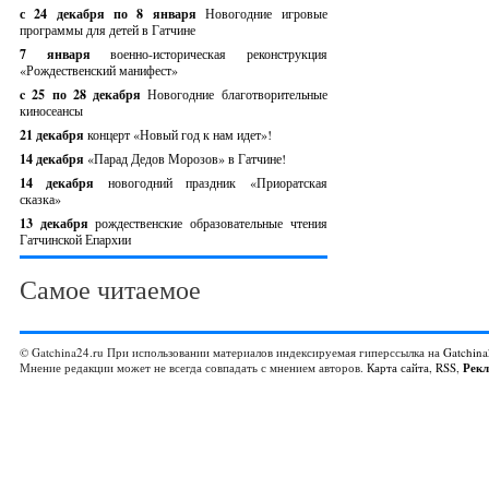
с 24 декабря по 8 января
Новогодние игровые
программы для детей в Гатчине
7 января
военно-историческая реконструкция
«Рождественский манифест»
c 25 по 28 декабря
Новогодние благотворительные
киносеансы
21 декабря
концерт «Новый год к нам идет»!
14 декабря
«Парад Дедов Морозов» в Гатчине!
14 декабря
новогодний праздник «Приоратская
сказка»
13 декабря
рождественские образовательные чтения
Гатчинской Епархии
Самое читаемое
© Gatchina24.ru При использовании материалов индексируемая гиперссылка на
Gatchina
Мнение редакции может не всегда совпадать с мнением авторов.
Карта сайта
,
RSS
,
Рек