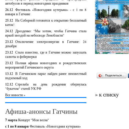
автобусов в период новогодних праздников
26.12
Фестиваль «Новогодняя кутерьма» - с 1 по 8
января в Гатчине
25.12
На Соборной готовится к открытию бесплатный
каток!
24.12
Дрозденко: "Мы хотим, чтобы Гатчина стала
яркой звездой на небосводе Ленобласти"
23.12
Отключение электроэнергии в Гатчине: 24
декабря
23.12
Стало известно, где в Гатчине можно запускать
салюты и фейерверки
23.12
Полная афиша новогодних и рождественских
мероприятий Гатчинского округа
13.12
В Гатчинском парке найден ранее неизвестный
Поделиться…
подземный ход
12.12
Стрельба на день рождения обернулась
"букетом" статей УК РФ
» к списку
Все новости »
Афиша-анонсы Гатчины
7 марта
Концерт "Моя весна"
с 1 по 8 января
Фестиваль «Новогодняя кутерьма»