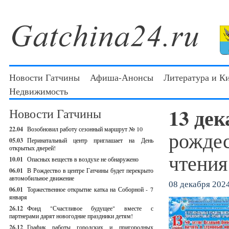
Новости Гатчины
Афиша-Анонсы
Литература и К
Недвижимость
13 дек
Новости Гатчины
22.04
Возобновил работу сезонный маршрут № 10
рождес
05.03
Перинатальный центр приглашает на День
открытых дверей!
чтения
10.01
Опасных веществ в воздухе не обнаружено
06.01
В Рождество в центре Гатчины будет перекрыто
автомобильное движение
08 декабря 2024
06.01
Торжественное открытие катка на Соборной - 7
января
26.12
Фонд "Счастливое будущее" вместе с
партнерами дарят новогодние праздники детям!
26.12
График работы городских и пригородных