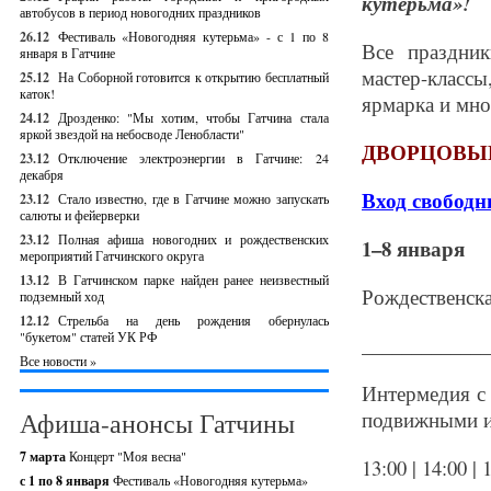
кутерьма»!
автобусов в период новогодних праздников
26.12
Фестиваль «Новогодняя кутерьма» - с 1 по 8
Все праздник
января в Гатчине
мастер-классы
25.12
На Соборной готовится к открытию бесплатный
каток!
ярмарка и мно
24.12
Дрозденко: "Мы хотим, чтобы Гатчина стала
яркой звездой на небосводе Ленобласти"
ДВОРЦОВЫ
23.12
Отключение электроэнергии в Гатчине: 24
декабря
Вход свобод
23.12
Стало известно, где в Гатчине можно запускать
салюты и фейерверки
23.12
Полная афиша новогодних и рождественских
1–8 января
мероприятий Гатчинского округа
13.12
В Гатчинском парке найден ранее неизвестный
Рождественска
подземный ход
12.12
Стрельба на день рождения обернулась
"букетом" статей УК РФ
_____________
Все новости »
Интермедия с
Афиша-анонсы Гатчины
подвижными и
7 марта
Концерт "Моя весна"
13:00 | 14:00 | 1
с 1 по 8 января
Фестиваль «Новогодняя кутерьма»