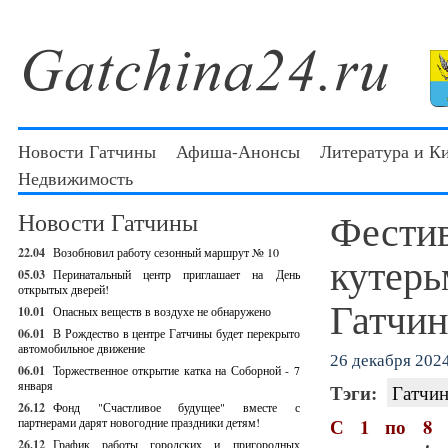
Новости Гатчины
Афиша-Анонсы
Литература и К
Недвижимость
Фестив
Новости Гатчины
22.04
Возобновил работу сезонный маршрут № 10
кутерьм
05.03
Перинатальный центр приглашает на День
открытых дверей!
Гатчин
10.01
Опасных веществ в воздухе не обнаружено
06.01
В Рождество в центре Гатчины будет перекрыто
автомобильное движение
26 декабря 2024
06.01
Торжественное открытие катка на Соборной - 7
января
Тэги:
Гатчин
26.12
Фонд "Счастливое будущее" вместе с
С 1 по 8 
партнерами дарят новогодние праздники детям!
26.12
График работы городских и пригородных