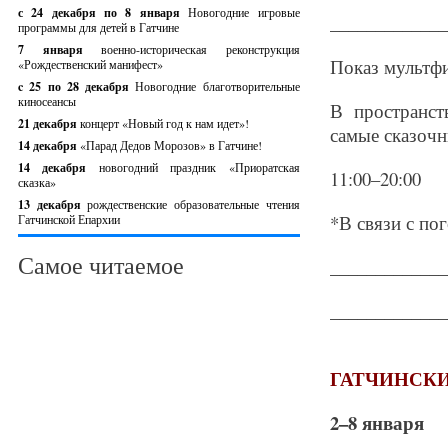
с 24 декабря по 8 января
Новогодние игровые
_____________
программы для детей в Гатчине
7 января
военно-историческая реконструкция
Показ мультфи
«Рождественский манифест»
c 25 по 28 декабря
Новогодние благотворительные
киносеансы
В пространс
21 декабря
концерт «Новый год к нам идет»!
самые сказоч
14 декабря
«Парад Дедов Морозов» в Гатчине!
14 декабря
новогодний праздник «Приоратская
11:00–20:00
сказка»
13 декабря
рождественские образовательные чтения
*В связи с п
Гатчинской Епархии
Самое читаемое
_____________
_____________
ГАТЧИНСКИ
2–8 января