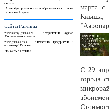
сказка»
марта с 
13 декабря
рождественские образовательные чтения
Гатчинской Епархии
Кныша
"Аэропарк
Сайты Гатчины
www.history-gatchina.ru -
Исторический журнал
'Гатчина сквозь столетия'
www.gatchina-biz.ru -
Справочник предприятий и
организаций Гатчины
Еще сайты о Гатчины
С 29 апр
города с
микрорай
абонеме
Стоимос