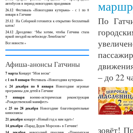
маршр
автобусов в период новогодних праздников
26.12
Фестиваль «Новогодняя кутерьма» - с 1 по 8
января в Гатчине
По Гатч
25.12
На Соборной готовится к открытию бесплатный
каток!
городск
24.12
Дрозденко: "Мы хотим, чтобы Гатчина стала
яркой звездой на небосводе Ленобласти"
увеличен
Все новости »
пассажир
Афиша-анонсы Гатчины
движения
7 марта
Концерт "Моя весна"
– до 22 ча
с 1 по 8 января
Фестиваль «Новогодняя кутерьма»
с 24 декабря по 8 января
Новогодние игровые
программы для детей в Гатчине
7 января
военно-историческая реконструкция
«Рождественский манифест»
c 25 по 28 декабря
Новогодние благотворительные
киносеансы
21 декабря
концерт «Новый год к нам идет»!
14 декабря
«Парад Дедов Морозов» в Гатчине!
зовёт! П
14 декабря
новогодний праздник «Приоратская