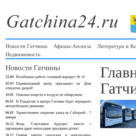
Новости Гатчины
Афиша-Анонсы
Литература и К
Недвижимость
Глав
Новости Гатчины
22.04
Возобновил работу сезонный маршрут № 10
Гатч
05.03
Перинатальный центр приглашает на День
открытых дверей!
10.01
Опасных веществ в воздухе не обнаружено
06.01
В Рождество в центре Гатчины будет перекрыто
автомобильное движение
06.01
Торжественное открытие катка на Соборной - 7
января
26.12
Фонд "Счастливое будущее" вместе с
партнерами дарят новогодние праздники детям!
26.12
График работы городских и пригородных