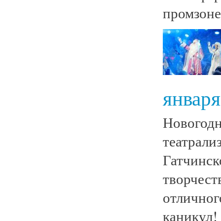
промзоне 
января
Нового
театрали
Гатчинск
творчес
отлично
каникул