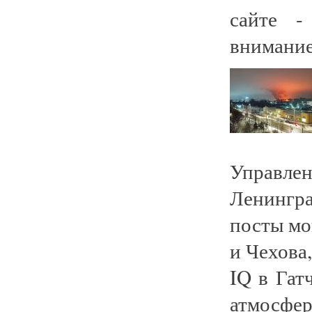
сайте -
внимание
Управ
Ленингра
посты мо
и Чехова
IQ в Гат
атмосфе