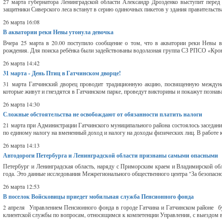
27 марта губернатора Ленинградской области Александр Дрозденко выступит перед 
защитники Сиверского леса встанут в серию одиночных пикетов у здания правительства 
26 марта 16:08
В акватории реки Невы утонула девочка
Вчера 25 марта в 20.00 поступило сообщение о том, что в акватории реки Невы в
рождения. Для поиска ребёнка были задействованы водолазная группа СЗ РПСО «Крон
26 марта 14:42
31 марта - День Птиц в Гатчинском дворце!
31 марта Гатчинский дворец проводит традиционную акцию, посвященную междуна
которые живут и гнездятся в Гатчинском парке, проведут викторины и покажут познава
26 марта 14:30
Сложные обстоятельства не освобождают от обязанности платить налоги
21 марта при Администрации Гатчинского муниципального района состоялось заседан
по единому налогу на вмененный доход и налогу на доходы физических лиц. В работе
26 марта 14:13
Автодороги Петербурга и Ленинградской области признаны самыми опасными
Петербург и Ленинградская область, наряду с Приморским краем и Владимирской об
года. Это данные исследования Межрегионального общественного центра "За безопасно
26 марта 12:53
В поселок Войсковицы приедет мобильная служба Пенсионного фонда
2 апреля Управлением Пенсионного фонда в городе Гатчина и Гатчинском районе бу
клиентской службы по вопросам, относящимся к компетенции Управления, с выездом в