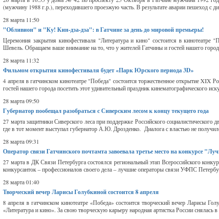
(мужчину 1988 г.р.), переходившего проезжую часть. В результате аварии пешеход с ди
28 марта 11:50
"Обливион" и "Ку! Кин-дза-дза": в Гатчине за день до мировой премьеры!
Церемония закрытия кинофестиваля "Литература и кино" состоится в кинотеатре 
Шевель. Обращаем ваше внимание на то, что у жителей Гатчины и гостей нашего города
28 марта 11:32
Фильмом открытия кинофестиваля будет «Парк Юрского периода 3D»
4 апреля в гатчинском кинотеатре "Победа" состоится торжественное открытие XIX Р
гостей нашего города посетить этот удивительный праздник кинематографического иск
28 марта 09:50
Губернатор пообещал разобраться с Сиверским лесом к концу текущего года
27 марта защитники Сиверского леса при поддержке Российского социалистического д
где в тот момент выступал губернатор А.Ю. Дрозденко. Диалога с властью не получило
28 марта 09:31
Оператор связи Гатчинского почтамта завоевала третье место на конкурсе "Лу
27 марта в ДК Связи Петербурга состоялся региональный этап Всероссийского конку
конкурсанток – профессионалов своего дела – лучшие операторы связи УФПС Петербург
28 марта 01:40
Творческий вечер Ларисы Голубкиной состоится 8 апреля
8 апреля в гатчинском кинотеатре «Победа» состоится творческий вечер Ларисы Гол
«Литература и кино». За свою творческую карьеру народная артистка России снялась в 