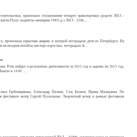
стоятельствах, произошло столкновение четырех транспортных средств: ВАЗ –
ваген Поло, водитель (женщина 1985г.р.); ВАЗ - 2106,...
а, произошла серьезная авария, в которой пострадали дети из Петербурга. На
м на полдень погибло шестеро взрослых, пострадало &...
на
на. Речь пойдет о результатах деятельности за 2012 год и задачах на 2013 год.
ачало в 14:00 ...
Алиса Гребенщикова, Александр Пятков, Стас Беляев, Ирина Малышева. По
 в фестивале актер Сергей Пускепалис. Творческий вечер в рамках фестиваля
да рождения, управляя автомашиной ВАЗ – 21099, совершил наезд на пешехода