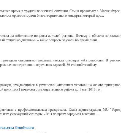
стоящее время в трудной жизненной ситуации. Семья проживает в Мариенбурге.
ялось организаторами благотворительного концерта, который про...
ветил на наболевшие вопросы жителей региона. Почему в области не хватает
ный стационар дневным? – такие вопросы звучали во время личн...
проведена оперативно-профилактическая операция «Автомобиль». В рамках
ражных кооперативов и отдельных гаражей, 36 станций техобслу...
граждан, нуждающихся в улучшении жилищных условий, на основе принципов
й политики Гатчинского муниципального района до 1 мая 2013 го...
дравления с профессиональным праздником. Глава администрации МО "Город
льных учреждений культуры. - Мы по праву гордимся высоким ...
ительства Ленобласти