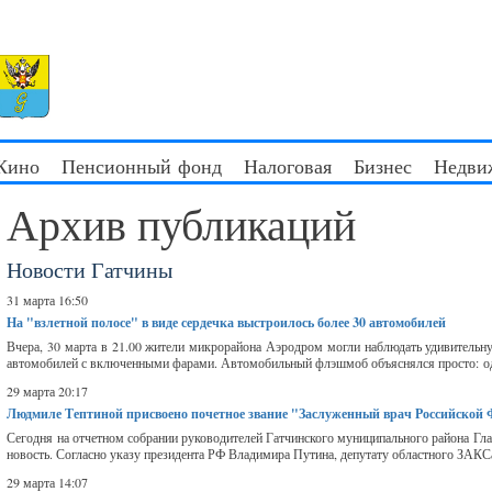
 Кино
Пенсионный фонд
Налоговая
Бизнес
Недви
Архив публикаций
Новости Гатчины
31 марта 16:50
На "взлетной полосе" в виде сердечка выстроилось более 30 автомобилей
Вчера, 30 марта в 21.00 жители микрорайона Аэродром могли наблюдать удивительну
автомобилей с включенными фарами. Автомобильный флэшмоб объяснялся просто: од
29 марта 20:17
Людмиле Тептиной присвоено почетное звание "Заслуженный врач Российской
Сегодня на отчетном собрании руководителей Гатчинского муниципального района Г
новость. Согласно указу президента РФ Владимира Путина, депутату областного ЗАК
29 марта 14:07