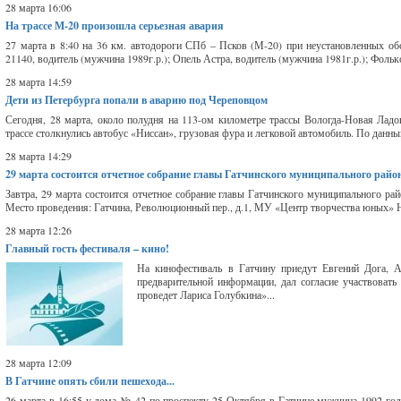
28 марта 16:06
На трассе М-20 произошла серьезная авария
27 марта в 8:40 на 36 км. автодороги СПб – Псков (М-20) при неустановленных об
21140, водитель (мужчина 1989г.р.); Опель Астра, водитель (мужчина 1981г.р.); Фолькс
28 марта 14:59
Дети из Петербурга попали в аварию под Череповцом
Сегодня, 28 марта, около полудня на 113-ом километре трассы Вологда-Новая Ладог
трассе столкнулись автобус «Ниссан», грузовая фура и легковой автомобиль. По данны
28 марта 14:29
29 марта состоится отчетное собрание главы Гатчинского муниципального райо
Завтра, 29 марта состоится отчетное собрание главы Гатчинского муниципального райо
Место проведения: Гатчина, Революционный пер., д.1, МУ «Центр творчества юных» Н
28 марта 12:26
Главный гость фестиваля – кино!
На кинофестиваль в Гатчину приедут Евгений Дога, 
предварительной информации, дал согласие участвовать
проведет Лариса Голубкина»...
28 марта 12:09
В Гатчине опять сбили пешехода...
26 марта в 16:55 у дома № 42 по проспекту 25 Октября в Гатчине мужчина 1992 го