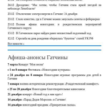
24.12
Дрозденко: "Мы хотим, чтобы Гатчина стала яркой звездой на
небосводе Ленобласти"
23.12
Отключение электроэнергии в Гатчине: 24 декабря
23.12
Стало известно, где в Гатчине можно запускать салюты и фейерверки
23.12
Полная афиша новогодних и рождественских мероприятий
Гатчинского округа
13.12
В Гатчинском парке найден ранее неизвестный подземный ход
12.12
Стрельба на день рождения обернулась "букетом" статей УК РФ
Все новости »
Афиша-анонсы Гатчины
7 марта
Концерт "Моя весна"
с 1 по 8 января
Фестиваль «Новогодняя кутерьма»
с 24 декабря по 8 января
Новогодние игровые программы для детей в
Гатчине
7 января
военно-историческая реконструкция «Рождественский манифест»
c 25 по 28 декабря
Новогодние благотворительные киносеансы
21 декабря
концерт «Новый год к нам идет»!
14 декабря
«Парад Дедов Морозов» в Гатчине!
14 декабря
новогодний праздник «Приоратская сказка»