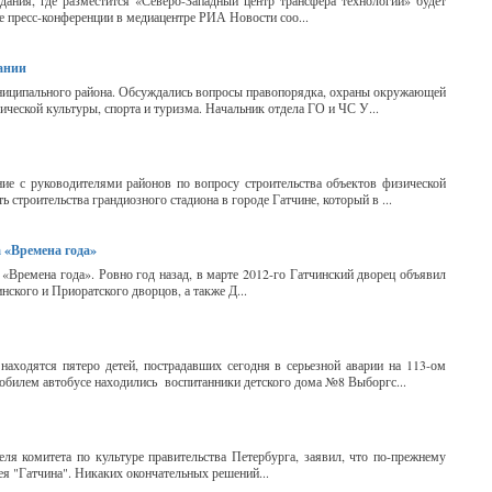
ания, где разместится «Северо-Западный центр трансфера технологий» будет
де пресс-конференции в медиацентре РИА Новости соо...
ании
муниципального района. Обсуждались вопросы правопорядка, охраны окружающей
ческой культуры, спорта и туризма. Начальник отдела ГО и ЧС У...
ие с руководителями районов по вопросу строительства объектов физической
 строительства грандиозного стадиона в городе Гатчине, который в ...
 «Времена года»
«Времена года». Ровно год назад, в марте 2012-го Гатчинский дворец объявил
ского и Приоратского дворцов, а также Д...
аходятся пятеро детей, пострадавших сегодня в серьезной аварии на 113-ом
обилем автобусе находились воспитанники детского дома №8 Выборгс...
я комитета по культуре правительства Петербурга, заявил, что по-прежнему
ея "Гатчина". Никаких окончательных решений...