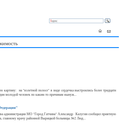
жимость
ю картину: на "взлетной полосе" в виде сердечка выстроились более тридцати
ин молодой человек по каким-то причинам вынуж...
 Федерации"
лава администрации МО "Город Гатчина" Александр Калугин сообщил приятную
Са, главному врачу районной Вырицкой больницы №2 Люд...