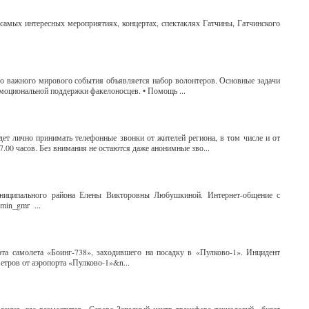
самых интересных мероприятиях, концертах, спектаклях Гатчины, Гатчинского
го важного мирового события объявляется набор волонтеров. Основные задачи
эмоциональной поддержки факелоносцев. • Помощь ...
дет лично принимать телефонные звонки от жителей региона, в том числе и от
7.00 часов. Без внимания не остаются даже анонимные зво...
муниципального района Елены Викторовны Любушкиной. Интернет-общение с
dmin_gmr ...
та самолета «Боинг-738», заходившего на посадку в «Пулково-1». Инцидент
етров от аэропорта «Пулково-1»&n...