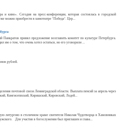
а и кино». Сегодня на пресс-конференции, которая состоялась в городской
же можно приобрести в кинотеатре "Победа". Цер...
рбурга
й Панкратов принял предложение возглавить комитет по культуре Петербурга.
 им о том, что очень хотел остаться, но его уговорили ...
онов рублей.
еления почтовой связи Ленинградской области. Выплата пенсий за апрель через
кий, Кингисеппский, Киришский, Кировский, Лодей...
ную литургию в столичном храме святителя Николая Чудотворца в Хамовниках
ужского. Для участия в богослужении был приглашен и глава...