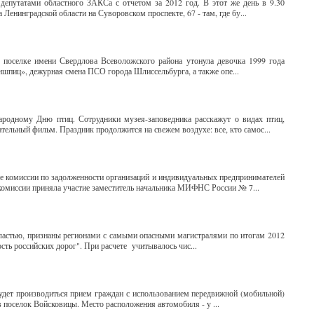
депутатами областного ЗАКСа с отчетом за 2012 год. В этот же день в 9.30
Ленинградской области на Суворовском проспекте, 67 - там, где бу...
 поселке имени Свердлова Всеволожского района утонула девочка 1999 года
шпиц», дежурная смена ПСО города Шлиссельбурга, а также опе...
родному Дню птиц. Сотрудники музея-заповедника расскажут о видах птиц,
тельный фильм. Праздник продолжится на свежем воздухе: все, кто самос...
ие комиссии по задолженности организаций и индивидуальных предпринимателей
 комиссии приняла участие заместитель начальника МИФНС России № 7...
ластью, признаны регионами с самыми опасными магистралями по итогам 2012
сть российских дорог". При расчете учитывалось чис...
дет производиться прием граждан с использованием передвижной (мобильной)
 поселок Войсковицы. Место расположения автомобиля - у ...