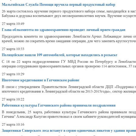
Мальтийская Служба Помощи вручила первый продуктовый набор
26 марта состоялось вручение первого продуктового набора семье, находящейся в на
Бабушка и дедушка воспитывают двух несовершеннолетних внучек. Вручение осуществл
27 марта 10:49
Глава облкомитета по здравоохранению проводит личный прием граждан
Председатель комитета по здравоохранению Ленобласти Арчил Лобжанидзе лично от
врачей, можно ли сократить время ожидания операции, для чего заменять круглосуточ
27 марта 10:33
Полицейские нашли 109 автомобилей, которые находились в розыске
С 18 по 22 марта подразделениями ГУ МВД России по Петербургу и Ленобласти 
операции сотрудниками правоохранительных органов проверено 114 автостоянок, 37 га
27 марта 10:29
Ипотечное кредитование в Гатчинском районе
В связи с утверждением Правительством Ленинградской области ДЦП «Поддержка 
ипотечного кредитования в Ленинградской области на 2013-2015годы», сектор жилищно
27 марта 10:22
Работники культуры Гатчинского района принимали поздравления
В понедельник, 25 марта, работники культуры Гатчинского района принимали поз
Гатчина" Александр Калугин приветствовал в своем кабинете руководителей муниципа
27 марта 10:16
Защитники Сиверского леса встанут в серию одиночных пикетов у здания прав