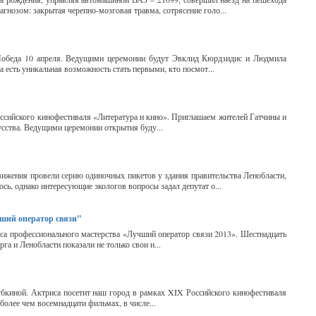
агнозом: закрытая черепно-мозговая травма, сотрясение голо...
"Победа 10 апреля. Ведущими церемонии будут Эвклид Кюрдзидис и Людмила
 есть уникальная возможность стать первыми, кто посмот...
оссийского кинофестиваля «Литература и кино». Приглашаем жителей Гатчины и
усства. Ведущими церемонии открытия буду...
вижения провели серию одиночных пикетов у здания правительства Ленобласти,
сь, однако интересующие экологов вопросы задал депутат о...
чший оператор связи"
рса профессионального мастерства «Лучший оператор связи 2013». Шестнадцать
а и Ленобласти показали не только свои н...
убкиной. Актриса посетит наш город в рамках XIX Российского кинофестиваля
более чем восемнадцати фильмах, в числе...