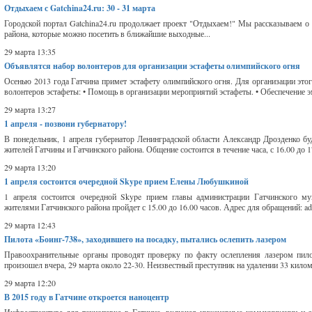
Отдыхаем с Gatchina24.ru: 30 - 31 марта
Городской портал Gatchina24.ru продолжает проект "Отдыхаем!" Мы рассказываем о 
района, которые можно посетить в ближайшие выходные...
29 марта 13:35
Объявлятся набор волонтеров для организации эстафеты олимпийского огня
Осенью 2013 года Гатчина примет эстафету олимпийского огня. Для организации это
волонтеров эстафеты: • Помощь в организации мероприятий эстафеты. • Обеспечение 
29 марта 13:27
1 апреля - позвони губернатору!
В понедельник, 1 апреля губернатор Ленинградской области Александр Дрозденко бу
жителей Гатчины и Гатчинского района. Общение состоится в течение часа, с 16.00 до 1
29 марта 13:20
1 апреля состоится очередной Skype прием Елены Любушкиной
1 апреля состоится очередной Skype прием главы администрации Гатчинского 
жителями Гатчинского района пройдет с 15.00 до 16.00 часов. Адрес для обращений: a
29 марта 12:43
Пилота «Боинг-738», заходившего на посадку, пытались ослепить лазером
Правоохранительные органы проводят проверку по факту ослепления лазером пило
произошел вчера, 29 марта около 22-30. Неизвестный преступник на удалении 33 килом
29 марта 12:20
В 2015 году в Гатчине откроется наноцентр