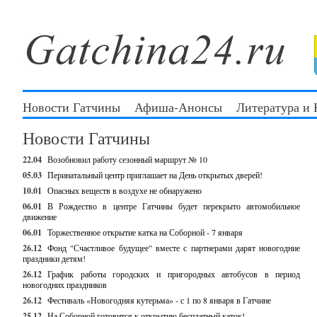
Новости Гатчины
Афиша-Анонсы
Литература и
Новости Гатчины
22.04
Возобновил работу сезонный маршрут № 10
05.03
Перинатальный центр приглашает на День открытых дверей!
10.01
Опасных веществ в воздухе не обнаружено
06.01
В Рождество в центре Гатчины будет перекрыто автомобильное
движение
06.01
Торжественное открытие катка на Соборной - 7 января
26.12
Фонд "Счастливое будущее" вместе с партнерами дарят новогодние
праздники детям!
26.12
График работы городских и пригородных автобусов в период
новогодних праздников
26.12
Фестиваль «Новогодняя кутерьма» - с 1 по 8 января в Гатчине
25.12
На Соборной готовится к открытию бесплатный каток!