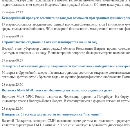
Инфраструктура для технопарка в Гатчине, включая инженерные коммуникации и зд
подготовлена за счет средств бюджета Ленинградской области. Об этом накануне, в хо
29 марта 12:12
Безаварийный пропуск весеннего половодья возможен при срочном финансиров
19 марта состоялось заседание постоянной комиссии Совета депутатов Гатчинского 
среды, гражданской обороны, ЧС и пожарной безопасности, молодежной политики, физи
29 марта 09:38
Строительство стадиона в Гатчине планируется на 2014 год
Первый вице-губернатор Ленинградской области Константин Патраев провел совещан
культуры и спорта в 2014 году. В числе прочих вопросов была рассмотрена возможность
29 марта 00:29
30 марта в Гатчинском дворце открывается фотовыставка победителей конкурса
30 марта в Оружейной галерее Гатчинского дворца состоится открытие фотовыставки 
открытый фотоконкурс «Времена года» на лучшее фотографическое изображение Гатчин
28 марта 23:50
Вертолет Ми-8 МЧС везет из Череповца пятерых пострадавших детей
Вертолет Ми-8 МЧС России взлетел из Череповца курсом на Петербург. На борту н
километре трассы Вологда-Новая Ладога. В столкнувшемся с фурой и легковым автом
28 марта 22:30
Панкратов: Я все еще директор музея-заповедника "Гатчина"
Василий Панкратов, которого СМИ называют претендентом на должность председател
является директором ГМЗ "Гатчина". "Я все еще нахожусь в должности директора муз