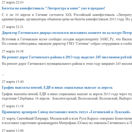
27 марта 22:43
Билеты на кинофестиваль "Литература и кино" уже в продаже!
С 4 по 10 апреля в Гатчине состоится XIX Российский кинофестиваль «Литератур
администрации, организаторы объявили цены на билеты кинофестиваля 2013 года. Их у
27 марта 22:21
Директор Гатчинского дворца согласился возглавить комитет по культуре Пете
Источник в Гатчинском музее сообщил сегодня корреспонденту ЗАКС.Ру, что Васили
По словам собеседника, накануне директор ГМЗ "Гатчина" собрал сотрудников и сообщил
27 марта 16:38
На ремонт дорог Гатчинского района в 2013 году выделят 245 миллионов рублей
На ремонт дорог Гатчинского муниципального района в этом году направят 245 милли
...
27 марта 13:40
График выплаты пенсий, ЕДВ и иных социальных выплат за апрель
График выплаты пенсий, ЕДВ и иных социальных выплат за апрель 2013 года через отд
отделения Сбербанка: 16 апреля: Бокситогорский, Волосовский, Волховский, Выборгс
27 марта 11:18
Правящему архиерею Синод постановил иметь титул «Гатчинский и Лужский»
23 марта, Святейший Патриарх Московский и всея Руси Кирилл совершил Божествен
и возглавил хиротонию архимандрита Митрофана (Осяка) во епископа Гатчинского и Л
27 марта 11:06