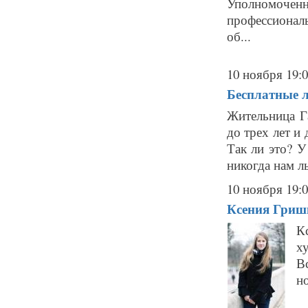
Уполномочен
профессионал
об...
10 ноября 19:
Бесплатные л
Жительница Г
до трех лет и
Так ли это? У
никогда нам ль
10 ноября 19:
Ксения Гриши
К
х
В
н