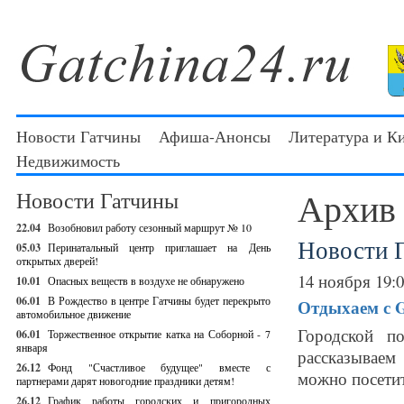
Новости Гатчины
Афиша-Анонсы
Литература и К
Недвижимость
Архив
Новости Гатчины
22.04
Возобновил работу сезонный маршрут № 10
Новости 
05.03
Перинатальный центр приглашает на День
открытых дверей!
14 ноября 19:
10.01
Опасных веществ в воздухе не обнаружено
06.01
В Рождество в центре Гатчины будет перекрыто
Отдыхаем с Ga
автомобильное движение
Городской п
06.01
Торжественное открытие катка на Соборной - 7
января
рассказываем
26.12
Фонд "Счастливое будущее" вместе с
можно посетит
партнерами дарят новогодние праздники детям!
26.12
График работы городских и пригородных