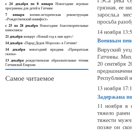
ГЭСа река Ор
с 24 декабря по 8 января
Новогодние игровые
грязная, ее н
программы для детей в Гатчине
заросла,а ме
7 января
военно-историческая реконструкция
«Рождественский манифест»
просьба разобр
c 25 по 28 декабря
Новогодние благотворительные
киносеансы
14 ноября 13:
21 декабря
концерт «Новый год к нам идет»!
Военным пен
14 декабря
«Парад Дедов Морозов» в Гатчине!
Вируский уез
14 декабря
новогодний праздник «Приоратская
сказка»
Гатчины. Мих
13 декабря
рождественские образовательные чтения
20 сентября 2
Гатчинской Епархии
предназначен
Самое читаемое
Республикой и 
13 ноября 17:
Задержана по
11 ноября в 
тяжело ранен
тяжести мужчи
позже он ско