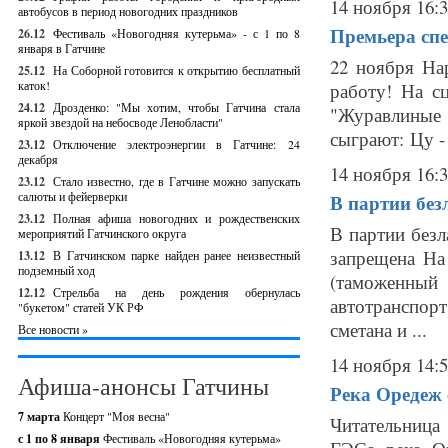
14 ноября 16:
автобусов в период новогодних праздников
Премьера спе
26.12
Фестиваль «Новогодняя кутерьма» - с 1 по 8
января в Гатчине
22 ноября На
25.12
На Соборной готовится к открытию бесплатный
каток!
работу! На с
24.12
Дрозденко: "Мы хотим, чтобы Гатчина стала
"Журавлиные 
яркой звездой на небосводе Ленобласти"
сыграют: Цу -
23.12
Отключение электроэнергии в Гатчине: 24
декабря
14 ноября 16:
23.12
Стало известно, где в Гатчине можно запускать
салюты и фейерверки
В партии без
23.12
Полная афиша новогодних и рождественских
В партии безл
мероприятий Гатчинского округа
запрещена На
13.12
В Гатчинском парке найден ранее неизвестный
подземный ход
(таможенный
12.12
Стрельба на день рождения обернулась
автотранспорт
"букетом" статей УК РФ
сметана и ...
Все новости »
14 ноября 14:
Афиша-анонсы Гатчины
Река Оредеж 
7 марта
Концерт "Моя весна"
Читательница 
с 1 по 8 января
Фестиваль «Новогодняя кутерьма»