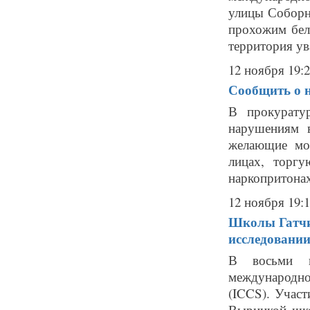
улицы Соборн
прохожим бел
территория ув
12 ноября 19:
Сообщить о 
В прокурату
нарушениям в
желающие мог
лицах, торгу
наркопритонах
12 ноября 19:
Школы Гатчи
исследовани
В восьми к
международно
(ICCS). Учас
Вырицкой шк