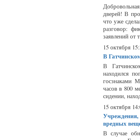
Добровольная
дверей! В про
что уже сдела
разговор: фи
заявлений от те
15 октября 15:
В Гатчинско
В Гатчинск
находился по
госзнаками М
часов в 800 м
сидении, нахо
15 октября 14:
Учреждения, 
вредных веще
В случае об