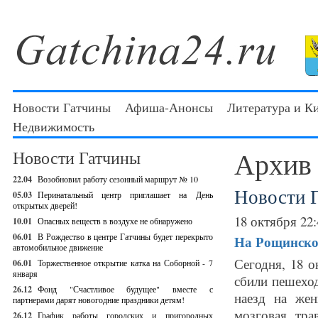
Новости Гатчины
Афиша-Анонсы
Литература и К
Недвижимость
Архив
Новости Гатчины
22.04
Возобновил работу сезонный маршрут № 10
Новости 
05.03
Перинатальный центр приглашает на День
открытых дверей!
18 октября 22:
10.01
Опасных веществ в воздухе не обнаружено
06.01
В Рождество в центре Гатчины будет перекрыто
На Рощинско
автомобильное движение
Сегодня, 18 
06.01
Торжественное открытие катка на Соборной - 7
января
сбили пешехо
26.12
Фонд "Счастливое будущее" вместе с
наезд на жен
партнерами дарят новогодние праздники детям!
мозговая тра
26.12
График работы городских и пригородных