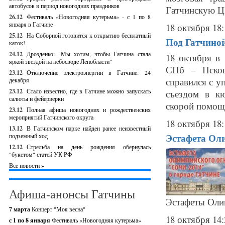
автобусов в период новогодних праздников
Гатчинскую ЦР
26.12
Фестиваль «Новогодняя кутерьма» - с 1 по 8
января в Гатчине
18 октября 18:
25.12
На Соборной готовится к открытию бесплатный
Под Гатчиной
каток!
24.12
Дрозденко: "Мы хотим, чтобы Гатчина стала
18 октября в
яркой звездой на небосводе Ленобласти"
СПб – Псков
23.12
Отключение электроэнергии в Гатчине: 24
справился с у
декабря
23.12
Стало известно, где в Гатчине можно запускать
съездом в кю
салюты и фейерверки
скорой помощи
23.12
Полная афиша новогодних и рождественских
мероприятий Гатчинского округа
18 октября 18:
13.12
В Гатчинском парке найден ранее неизвестный
Эстафета Оли
подземный ход
12.12
Стрельба на день рождения обернулась
"букетом" статей УК РФ
Все новости »
Афиша-анонсы Гатчины
Эстафеты Олим
7 марта
Концерт "Моя весна"
18 октября 14:
с 1 по 8 января
Фестиваль «Новогодняя кутерьма»