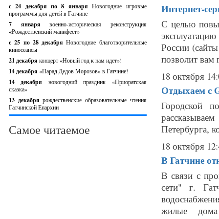
с 24 декабря по 8 января
Новогодние игровые
Интернет-сер
программы для детей в Гатчине
С целью повы
7 января
военно-историческая реконструкция
«Рождественский манифест»
эксплуатаци
c 25 по 28 декабря
Новогодние благотворительные
России (сайты 
киносеансы
позволит вам 
21 декабря
концерт «Новый год к нам идет»!
14 декабря
«Парад Дедов Морозов» в Гатчине!
18 октября 14:
14 декабря
новогодний праздник «Приоратская
Отдыхаем с Ga
сказка»
13 декабря
рождественские образовательные чтения
Городской п
Гатчинской Епархии
рассказывае
Самое читаемое
Петербурга, к
18 октября 12:
В Гатчине от
В связи с пр
сети" г. Га
водоснабжения
жилые дома 