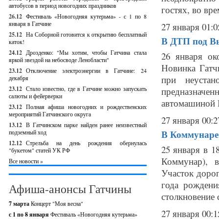
автобусов в период новогодних праздников
гостях, во вре
26.12
Фестиваль «Новогодняя кутерьма» - с 1 по 8
января в Гатчине
27 января 01:0
25.12
На Соборной готовится к открытию бесплатный
В ДТП под Вы
каток!
24.12
Дрозденко: "Мы хотим, чтобы Гатчина стала
26 января ок
яркой звездой на небосводе Ленобласти"
Новинка Гатч
23.12
Отключение электроэнергии в Гатчине: 24
при неустан
декабря
23.12
Стало известно, где в Гатчине можно запускать
предназначен
салюты и фейерверки
автомашиной Б
23.12
Полная афиша новогодних и рождественских
мероприятий Гатчинского округа
27 января 00:2
13.12
В Гатчинском парке найден ранее неизвестный
В Коммунаре 
подземный ход
12.12
Стрельба на день рождения обернулась
25 января в 1
"букетом" статей УК РФ
Коммунар), 
Все новости »
Участок дорог
года рождени
Афиша-анонсы Гатчины
столкновение 
7 марта
Концерт "Моя весна"
27 января 00:1
с 1 по 8 января
Фестиваль «Новогодняя кутерьма»