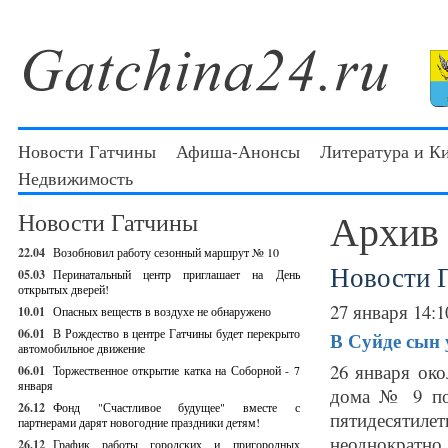
Новости Гатчины
Афиша-Анонсы
Литература и К
Недвижимость
Архив
Новости Гатчины
22.04
Возобновил работу сезонный маршрут № 10
Новости 
05.03
Перинатальный центр приглашает на День
открытых дверей!
27 января 14:1
10.01
Опасных веществ в воздухе не обнаружено
06.01
В Рождество в центре Гатчины будет перекрыто
В Суйде сын 
автомобильное движение
26 января око
06.01
Торжественное открытие катка на Соборной - 7
января
дома № 9 по
26.12
Фонд "Счастливое будущее" вместе с
пятидесятил
партнерами дарят новогодние праздники детям!
неоднократно
26.12
График работы городских и пригородных