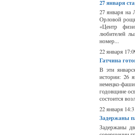
27 января ст
27 января на
Орловой рощи
«Центр физи
любителей лы
номер...
22 января 17:0
Гатчина гото
В эти январс
истории: 26 
немецко-фаши
годовщине осв
состоится возл
22 января 14:3
Задержаны п
Задержаны дв
совершении гр