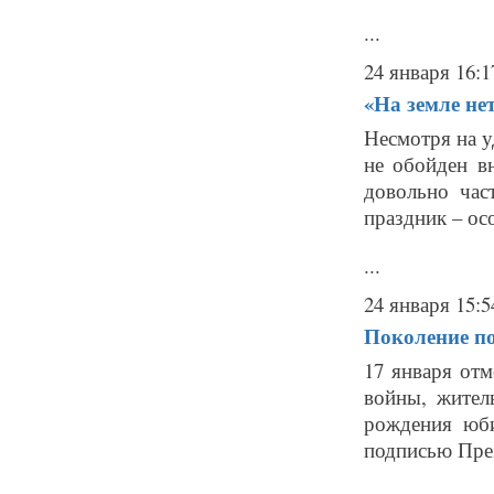
...
24 января 16:1
«На земле нет
Несмотря на у
не обойден в
довольно час
праздник – ос
...
24 января 15:5
Поколение по
17 января отм
войны, жител
рождения юби
подписью През