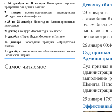
с 24 декабря по 8 января
Новогодние игровые
Девочку сбил
программы для детей в Гатчине
23 января в 
7 января
военно-историческая реконструкция
«Рождественский манифест»
автомобиля Ки
c 25 по 28 декабря
Новогодние благотворительные
рулем была ж
киносеансы
часть вне зон
21 декабря
концерт «Новый год к нам идет»!
не посмотрев н
14 декабря
«Парад Дедов Морозов» в Гатчине!
14 декабря
новогодний праздник «Приоратская
26 января 00:4
сказка»
Суд признал
13 декабря
рождественские образовательные чтения
Гатчинской Епархии
Администрац
Самое читаемое
Суд признал 
администраци
выполнение 
Шмидта. Напо
администрации
25 января 17:0
Эффективный