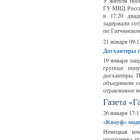
У жителя пос
ГУ МВД России
в 17.20 двад
задержали со
по Гатчинском
21 января 09:1
Догхантеры п
19 января за
группах поп
догхантеры. 
объединили с
отравленное м
Газета «Г
26 января 17:1
«Кнауф» мод
Немецкая ко
программы по