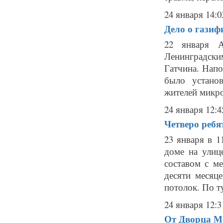
24 января 14:0
Дело о газиф
22 января А
Ленинградски
Гатчина. Нап
было устано
жителей микро
24 января 12:4
Четверо ребя
23 января в 
доме на улиц
составом с м
десяти месяц
потолок. По т
24 января 12:3
От Дворца М