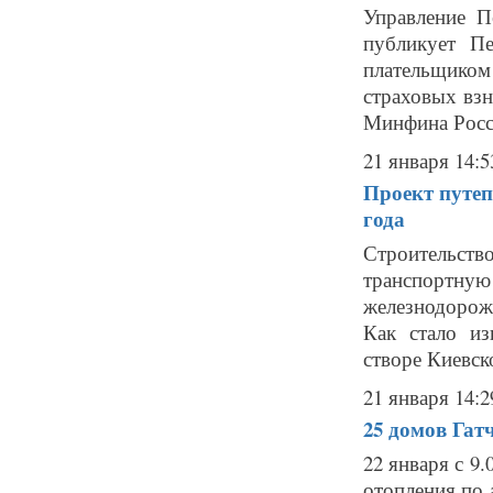
Управление П
публикует П
плательщиком
страховых вз
Минфина России
21 января 14:5
Проект путеп
года
Строительств
транспортн
железнодорож
Как стало из
створе Киевск
21 января 14:2
25 домов Гат
22 января с 9
отопления по ад