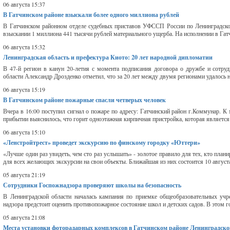
06 августа 15:37
В Гатчинском районе взыскали более одного миллиона рублей
В Гатчинском районном отделе судебных приставов УФССП России по Ленинградской
взыскании 1 миллиона 441 тысячи рублей материального ущерба. На исполнении в Гат
06 августа 15:32
Ленинградская область и префектура Киото: 20 лет народной дипломатии
В 47-й регион в канун 20-летия с момента подписания договора о дружбе и сотруд
области Александр Дрозденко отметил, что за 20 лет между двумя регионами удалось на
06 августа 15:19
В Гатчинском районе пожарные спасли четверых человек
Вчера в 16:00 поступил сигнал о пожаре по адресу: Гатчинский район г.Коммунар. К
прибытии выяснилось, что горит одноэтажная кирпичная пристройка, которая является 
06 августа 15:10
«Ленстройтрест» проведет экскурсию по финскому городку «Юттери»
«Лучше один раз увидеть, чем сто раз услышать» - золотое правило для тех, кто пла
для всех желающих экскурсии на свои объекты. Ближайшая из них состоится 10 август
05 августа 21:19
Сотрудники Госпожнадзора проверяют школы на безопасность
В Ленинградской области началась кампания по приемке общеобразовательных учр
надзора предстоит оценить противопожарное состояние школ и детских садов. В этом г
05 августа 21:08
Места установки фоторадарных комплексов в Гатчинском районе Ленинградско