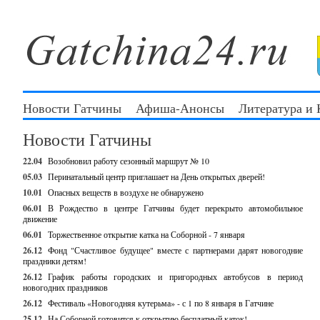
Новости Гатчины
Афиша-Анонсы
Литература и
Новости Гатчины
22.04
Возобновил работу сезонный маршрут № 10
05.03
Перинатальный центр приглашает на День открытых дверей!
10.01
Опасных веществ в воздухе не обнаружено
06.01
В Рождество в центре Гатчины будет перекрыто автомобильное
движение
06.01
Торжественное открытие катка на Соборной - 7 января
26.12
Фонд "Счастливое будущее" вместе с партнерами дарят новогодние
праздники детям!
26.12
График работы городских и пригородных автобусов в период
новогодних праздников
26.12
Фестиваль «Новогодняя кутерьма» - с 1 по 8 января в Гатчине
25.12
На Соборной готовится к открытию бесплатный каток!