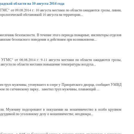
дской области на 10 августа 2014 года
МС" от 09.08.2014 г: 10 августа местами по области ожидаются грозы, ливни,
орологической обстановкой 10 августа на территории...
 месячник безопасности. В течение этого периода пожарные, инспекторы отделов
авилам безопасного поведения и действиям при возникновени...
УГМС" от 08.08.2014 г: 9-11 августа местами по области ожидаются грозы,
1 августа по области местами повышение температуры воздуха...
жен труп мужчины, утонувшего в озере у Приоратского дворца, сообщает УМВД
ром по гатчинскому парку, заметил труп мужчины, плавающий ...
али. Мужчину подозревают в покушении на мошенничество в особо крупном
 подсудимой по уголовному делу о мошенничестве, неоднокра...