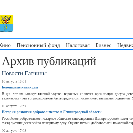
 Кино
Пенсионный фонд
Налоговая
Бизнес
Недви
Архив публикаций
Новости Гатчины
10 августа 13:01
Безопасные каникулы
В дни летних каникул главной задачей взрослых является организация досуга дете
увлекаются - эти вопросы должны быть предметом постоянного внимания родителей. У
10 августа 12:57
История развития добровольчества в Ленинградской области
Российское добровольное пожарное общество (впоследствии Императорское) имеет то
съезд русских деятелей по пожарному делу. Однако истоки добровольной пожарной ох
09 августа 17:03