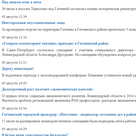
Под знаком огня и меча
20 июля в поселке Терволово под Гатчиной состоялась военно-историческая реконстру
05 августа 12:39
Неосторожные неустановленные лица
За прошедшую неделю на территории Гатчины и Гатчинского района произошло 5 пожа
05 августа 12:34
«Газпром газомоторное топливо» приходит в Гатчинский район
В Санкт-Петербурге состоялось совещание с участием генерального директор
Ленинградской области Александра Дрозденко. На совещании обсуждались вопросы раз
05 августа 12:21
Дорогу инвалидам!
В подземном переходе у железнодорожной платформы Татьянино установлен новый удо
05 августа 10:45
Долгосрочный рост полезнее «экономических качелей»
О первых итогах социально-экономического развития Ленинградской области в 2014
Института проблем региональной экономики РАН профессором, доктором экономическ
05 августа 10:34
Гатчинский городской прокурор: «Население - индикатор состояния дел в райо
17 июля на расширенном межведомственном совещании были подведены итоги работы Г
05 августа 10:29
В белые ночи электричество бесплатно?