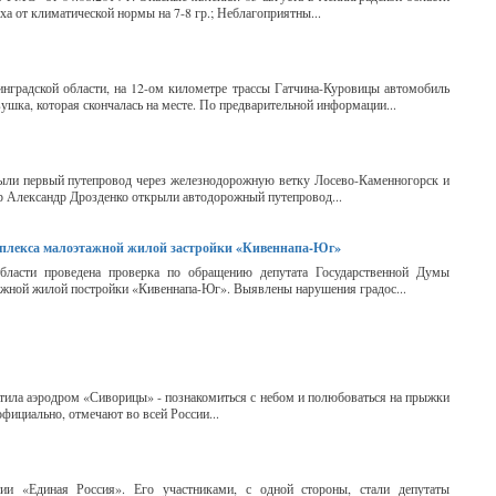
а от климатической нормы на 7-8 гр.; Неблагоприятны...
нградской области, на 12-ом километре трассы Гатчина-Куровицы автомобиль
ушка, которая скончалась на месте. По предварительной информации...
рыли первый путепровод через железнодорожную ветку Лосево-Каменногорск и
ор Александр Дрозденко открыли автодорожный путепровод...
мплекса малоэтажной жилой застройки «Кивеннапа-Юг»
области проведена проверка по обращению депутата Государственной Думы
ажной жилой постройки «Кивеннапа-Юг». Выявлены нарушения градос...
сетила аэродром «Сиворицы» - познакомиться с небом и полюбоваться на прыжки
фициально, отмечают во всей России...
ии «Единая Россия». Его участниками, с одной стороны, стали депутаты