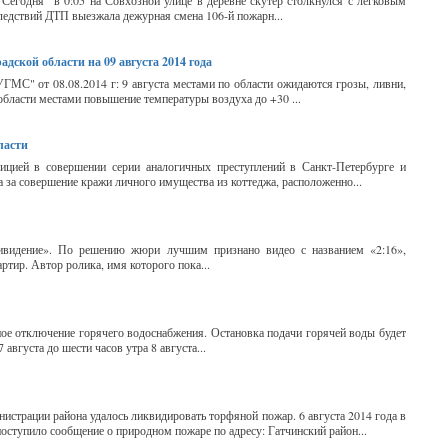
Сегодня в 0:05 на Совхозной улице в деревне скутер столкнулся с легковым
ледствий ДТП выезжала дежурная смена 106-й пожарн...
ской области на 09 августа 2014 года
МС" от 08.08.2014 г: 9 августа местами по области ожидаются грозы, ливни,
 области местами повышение температуры воздуха до +30 ...
ласти
ицией в совершении серии аналогичных преступлений в Санкт-Петербурге и
 за совершение кражи личного имущества из коттеджа, расположенно...
ривидение». По решению жюри лучшим признано видео с названием «2:16»,
ртир. Автор ролика, имя которого пока...
ное отключение горячего водоснабжения. Остановка подачи горячей воды будет
августа до шести часов утра 8 августа...
страции района удалось ликвидировать торфяной пожар. 6 августа 2014 года в
ступило сообщение о природном пожаре по адресу: Гатчинский район...