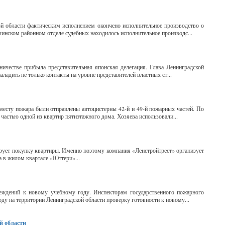
 области фактическим исполнением окончено исполнительное производство о
чинском районном отделе судебных находилось исполнительное производс...
ничестве прибыла представительная японская делегация. Глава Ленинградской
ладить не только контакты на уровне представителей властных ст...
 месту пожара были отправлены автоцистерны 42-й и 49-й пожарных частей. По
частью одной из квартир пятиэтажного дома. Хозяева использовали...
нирует покупку квартиры. Именно поэтому компания «Ленстройтрест» организует
а в жилом квартале «Юттери»...
еждений к новому учебному году. Инспекторам государственного пожарного
оду на территории Ленинградской области проверку готовности к новому...
й области