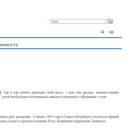
жимость
й. Где и как ребята проводят свой досуг, с кем они дружат, какими играми
 детей необходимо воспитывать навыки осторожного обращения с огне...
чную дату рождения. 15 июня 1892 года в Санкт-Петербурге состоялся первый
раны уходят в далекую историю Руси. Нынешняя территория Ленингра...