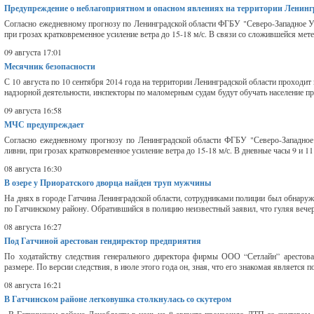
Предупреждение о неблагоприятном и опасном явлениях на территории Ленингра
Согласно ежедневному прогнозу по Ленинградской области ФГБУ "Северо-Западное УГ
при грозах кратковременное усиление ветра до 15-18 м/с. В связи со сложившейся мете
09 августа 17:01
Месячник безопасности
С 10 августа по 10 сентября 2014 года на территории Ленинградской области проходит
надзорной деятельности, инспекторы по маломерным судам будут обучать население пр
09 августа 16:58
МЧС предупреждает
Согласно ежедневному прогнозу по Ленинградской области ФГБУ "Северо-Западное 
ливни, при грозах кратковременное усиление ветра до 15-18 м/с. В дневные часы 9 и 1
08 августа 16:30
В озере у Приоратского дворца найден труп мужчины
На днях в городе Гатчина Ленинградской области, сотрудниками полиции был обнару
по Гатчинскому району. Обратившийся в полицию неизвестный заявил, что гуляя вече
08 августа 16:27
Под Гатчиной арестован гендиректор предприятия
По ходатайству следствия генерального директора фирмы ООО “Сетлайн” арестов
размере. По версии следствия, в июле этого года он, зная, что его знакомая является
08 августа 16:21
В Гатчинском районе легковушка столкнулась со скутером