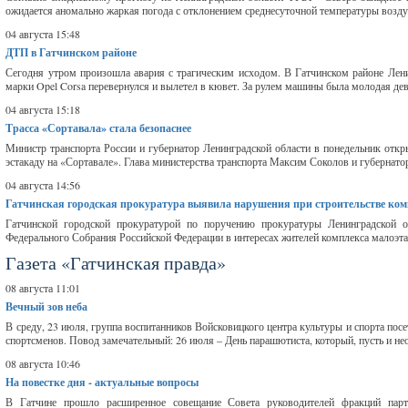
ожидается аномально жаркая погода с отклонением среднесуточной температуры воздух
04 августа 15:48
ДТП в Гатчинском районе
Сегодня утром произошла авария с трагическим исходом. В Гатчинском районе Лени
марки Opel Corsa перевернулся и вылетел в кювет. За рулем машины была молодая дев
04 августа 15:18
Трасса «Сортавала» стала безопаснее
Министр транспорта России и губернатор Ленинградской области в понедельник отк
эстакаду на «Сортавале». Глава министерства транспорта Максим Соколов и губернат
04 августа 14:56
Гатчинская городская прокуратура выявила нарушения при строительстве ко
Гатчинской городской прокуратурой по поручению прокуратуры Ленинградской 
Федерального Собрания Российской Федерации в интересах жителей комплекса малоэт
Газета «Гатчинская правда»
08 августа 11:01
Вечный зов неба
В среду, 23 июля, группа воспитанников Войсковицкого центра культуры и спорта по
спортсменов. Повод замечательный: 26 июля – День парашютиста, который, пусть и нео
08 августа 10:46
На повестке дня - актуальные вопросы
В Гатчине прошло расширенное совещание Совета руководителей фракций парт