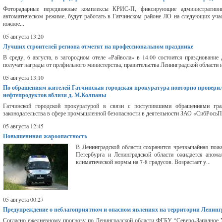
Фоторадарные передвижные комплексы КРИС-П, фиксирующие административн
автоматическом режиме, будут работать в Гатчинском районе ЛО на следующих участ
южное...
05 августа 13:20
Лучших строителей региона отметят на профессиональном празднике
В среду, 6 августа, в загородном отеле «Райвола» в 14.00 состоится празднование
получат награды от прлфильного министерства, правительства Ленинградской области и
05 августа 13:10
По обращениям жителей Гатчинская городская прокуратура повторно провери
нефтепродуктов вблизи д. М.Колпаны
Гатчинской городской прокуратурой в связи с поступившими обращениями гра
законодательства в сфере промышленной безопасности в деятельности ЗАО «СибРось
05 августа 12:45
Повышеннная жароопастность
В Ленинградской области сохранится чрезвычайная пожа
Петербурга и Ленинградской области ожидается анома
климатической нормы на 7-8 градусов. Возрастает у...
05 августа 00:27
Предупреждение о неблагоприятном и опасном явлениях на территории Ленинг
Согласно ежедневному прогнозу по Ленинградской области ФГБУ "Северо-Западное У