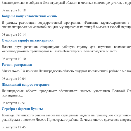
Законодательного собрания Ленинградской области и местных советов депутатов, а с др
08 августа 10:18
Когда на кону человеческая жизнь...
В рамках реализации государственной программы «Развитие здравоохранения в
специализированных автомобилей для муниципальных станций оказания скорой медицин
08 августа 10:14
О едином тарифе на электрички
Власти двух регионов сформируют рабочую группу для изучения возможност
железнодорожным транспортом в Санкт-Петербурге и Ленинградской области...
08 августа 10:10
Регион-рекордсмен
Минсельхоз РФ признал Ленинградскую область лидером по племенной работе в молоч
08 августа 10:04
Жилищный вопрос ветеранов
Ленинградская область продолжает обеспечивать жильем участников Великой 
помещениях...
05 августа 12:51
Серебро с берегов Вуоксы
Команда Гатчинского района завоевала серебряные медали на прошедшем спортивно-
реки Вуокса в поселке Лосево Приозерского района. За чемпионство сражались спортсм
05 августа 12:45