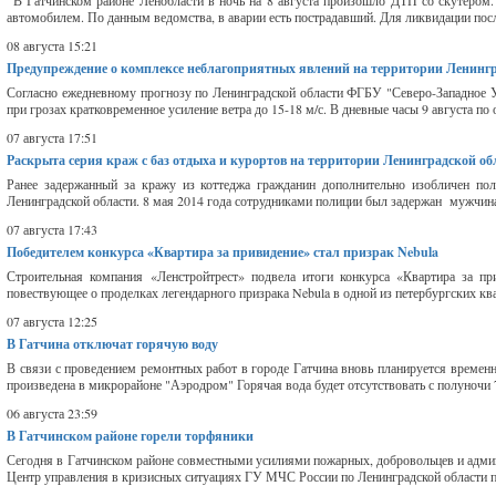
В Гатчинском районе Ленобласти в ночь на 8 августа произошло ДТП со скутером. 
автомобилем. По данным ведомства, в аварии есть пострадавший. Для ликвидации пос
08 августа 15:21
Предупреждение о комплексе неблагоприятных явлений на территории Ленинград
Согласно ежедневному прогнозу по Ленинградской области ФГБУ "Северо-Западное УГ
при грозах кратковременное усиление ветра до 15-18 м/с. В дневные часы 9 августа по
07 августа 17:51
Раскрыта серия краж с баз отдыха и курортов на территории Ленинградской об
Ранее задержанный за кражу из коттеджа гражданин дополнительно изобличен пол
Ленинградской области. 8 мая 2014 года сотрудниками полиции был задержан мужчина
07 августа 17:43
Победителем конкурса «Квартира за привидение» стал призрак Nebula
Строительная компания «Ленстройтрест» подвела итоги конкурса «Квартира за п
повествующее о проделках легендарного призрака Nebula в одной из петербургских ква
07 августа 12:25
В Гатчина отключат горячую воду
В связи с проведением ремонтных работ в городе Гатчина вновь планируется времен
произведена в микрорайоне "Аэродром" Горячая вода будет отсутствовать с полуночи 7 
06 августа 23:59
В Гатчинском районе горели торфяники
Сегодня в Гатчинском районе совместными усилиями пожарных, добровольцев и админи
Центр управления в кризисных ситуациях ГУ МЧС России по Ленинградской области по