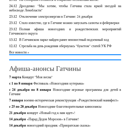
24.12
Дрозденко: "Мы хотим, чтобы Гатчина стала яркой звездой на
небосводе Ленобласти"
23.12
Отключение электроэнергии в Гатчине: 24 декабря
23.12
Стало известно, где в Гатчине можно запускать салюты и фейерверки
23.12
Полная афиша новогодних и рождественских мероприятий
Гатчинского округа
13.12
В Гатчинском парке найден ранее неизвестный подземный ход
12.12
Стрельба на день рождения обернулась "букетом" статей УК РФ
Все новости »
Афиша-анонсы Гатчины
7 марта
Концерт "Моя весна"
с 1 по 8 января
Фестиваль «Новогодняя кутерьма»
с 24 декабря по 8 января
Новогодние игровые программы для детей в
Гатчине
7 января
военно-историческая реконструкция «Рождественский манифест»
c 25 по 28 декабря
Новогодние благотворительные киносеансы
21 декабря
концерт «Новый год к нам идет»!
14 декабря
«Парад Дедов Морозов» в Гатчине!
14 декабря
новогодний праздник «Приоратская сказка»