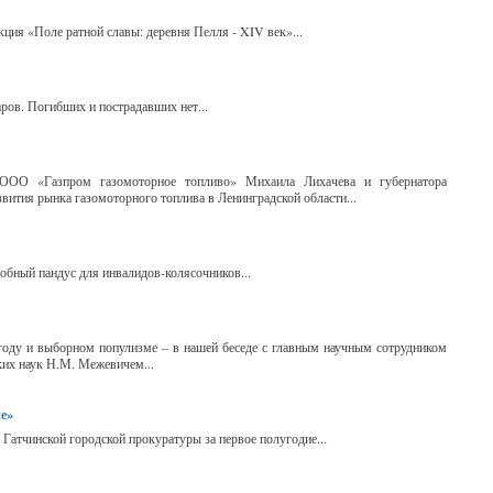
кция «Поле ратной славы: деревня Пелля - XIV век»...
ров. Погибших и пострадавших нет...
а ООО «Газпром газомоторное топливо» Михаила Лихачева и губернатора
вития рынка газомоторного топлива в Ленинградской области...
бный пандус для инвалидов-колясочников...
 году и выборном популизме – в нашей беседе с главным научным сотрудником
их наук Н.М. Межевичем...
не»
атчинской городской прокуратуры за первое полугодие...