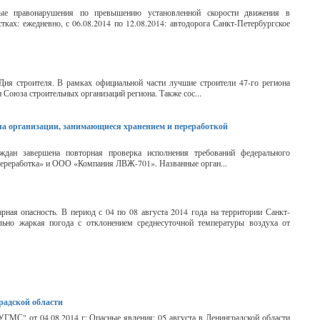
ые правонарушения по превышению установленной скорости движения в
ках: ежедневно, с 06.08.2014 по 12.08.2014: автодорога Санкт-Петербургское
 Дня строителя. В рамках официальной части лучшие строители 47-го региона
 Союза строительных организаций региона. Также сос...
ла организации, занимающиеся хранением и переработкой
ждан завершена повторная проверка исполнения требований федерального
Переработка» и ООО «Компания ЛВЖ-701». Названные орган...
рная опасность. В период с 04 по 08 августа 2014 года на территории Санкт-
льно жаркая погода с отклонением среднесуточной температуры воздуха от
радской области
ГМС" от 04.08.2014 г: Опасные явления: 05 августа в Ленинградской области