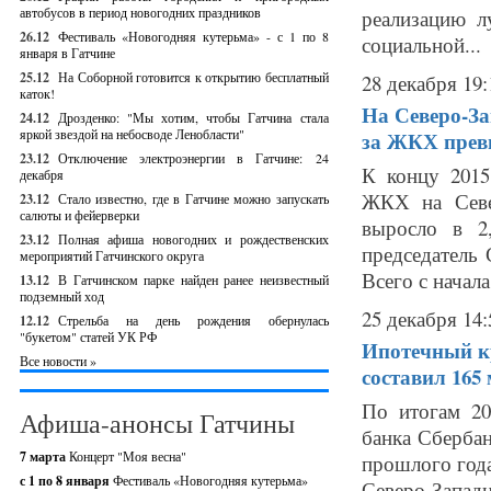
автобусов в период новогодних праздников
реализацию л
26.12
Фестиваль «Новогодняя кутерьма» - с 1 по 8
социальной...
января в Гатчине
25.12
На Соборной готовится к открытию бесплатный
28 декабря 19:
каток!
На Северо-За
24.12
Дрозденко: "Мы хотим, чтобы Гатчина стала
яркой звездой на небосводе Ленобласти"
за ЖКХ прев
23.12
Отключение электроэнергии в Гатчине: 24
К концу 2015
декабря
ЖКХ на Севе
23.12
Стало известно, где в Гатчине можно запускать
салюты и фейерверки
выросло в 2
23.12
Полная афиша новогодних и рождественских
председатель
мероприятий Гатчинского округа
Всего с начала
13.12
В Гатчинском парке найден ранее неизвестный
подземный ход
25 декабря 14:
12.12
Стрельба на день рождения обернулась
"букетом" статей УК РФ
Ипотечный к
Все новости »
составил 165
По итогам 20
Афиша-анонсы Гатчины
банка Сбербан
7 марта
Концерт "Моя весна"
прошлого года
с 1 по 8 января
Фестиваль «Новогодняя кутерьма»
Северо-Запа