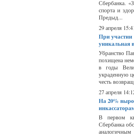
Сбербанка. «
спорта и здо
Предыд...
29 апреля 15:4
При участии 
уникальная в
Убранство Пав
похищена нем
в годы Вели
украденную ц
честь возвраще
27 апреля 14:1
На 20% выро
инкассаторам
В первом кв
Сбербанка обс
аналогичным