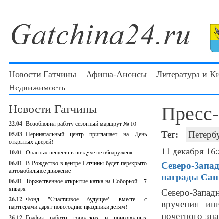
Новости Гатчины
Афиша-Анонсы
Литература и К
Недвижимость
Пресс
Новости Гатчины
22.04
Возобновил работу сезонный маршрут № 10
Тег:
Петерб
05.03
Перинатальный центр приглашает на День
открытых дверей!
11 декабря 16:
10.01
Опасных веществ в воздухе не обнаружено
Северо-Запад
06.01
В Рождество в центре Гатчины будет перекрыто
автомобильное движение
награды Санк
06.01
Торжественное открытие катка на Соборной - 7
января
Северо-Запа
26.12
Фонд "Счастливое будущее" вместе с
вручения инв
партнерами дарят новогодние праздники детям!
почетного зна
26.12
График работы городских и пригородных