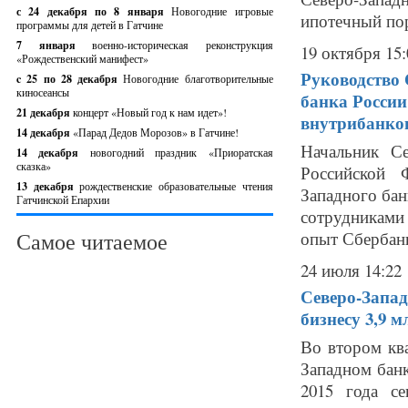
с 24 декабря по 8 января
Новогодние игровые
ипотечный пор
программы для детей в Гатчине
7 января
военно-историческая реконструкция
19 октября 15:
«Рождественский манифест»
Руководство 
c 25 по 28 декабря
Новогодние благотворительные
киносеансы
банка России
21 декабря
концерт «Новый год к нам идет»!
внутрибанков
14 декабря
«Парад Дедов Морозов» в Гатчине!
Начальник Се
14 декабря
новогодний праздник «Приоратская
сказка»
Российской 
13 декабря
рождественские образовательные чтения
Западного ба
Гатчинской Епархии
сотрудниками 
Самое читаемое
опыт Сбербанк
24 июля 14:22
Северо-Запа
бизнесу 3,9 
Во втором кв
Западном банк
2015 года с