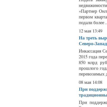
недвижимост
«Партнер Онл
первом кварт
подали более ..
12 мая 13:49
На треть выр
Северо-Запад
Инкассация Се
2015 года пер
850 млрд руб
прошлого года
перевозимых д
08 мая 14:08
При поддержк
традиционны
При поддержк