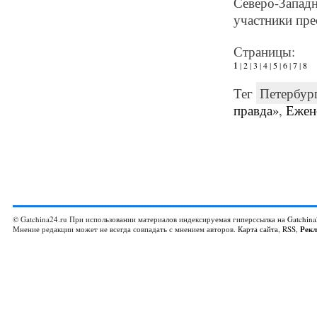
Северо-Запа
участники пре
Страницы:
1
|
2
|
3
|
4
|
5
|
6
|
7
|
8
Тег
Петербур
правда»
,
Ежен
© Gatchina24.ru При использовании материалов индексируемая гиперссылка на
Gatchina
Мнение редакции может не всегда совпадать с мнением авторов.
Карта сайта
,
RSS
,
Рек