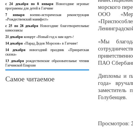
с 24 декабря по 8 января
Новогодние игровые
морского пере
программы для детей в Гатчине
ООО «Мерк
7 января
военно-историческая реконструкция
«Рождественский манифест»
«Приспособл
c 25 по 28 декабря
Новогодние благотворительные
Ленинградской
киносеансы
21 декабря
концерт «Новый год к нам идет»!
«Мы благода
14 декабря
«Парад Дедов Морозов» в Гатчине!
сотрудничест
14 декабря
новогодний праздник «Приоратская
сказка»
приветственн
13 декабря
рождественские образовательные чтения
ПАО Сбербан
Гатчинской Епархии
Дипломы и па
Самое читаемое
года» вруча
заместитель 
Голубенцев.
Просмотров: 