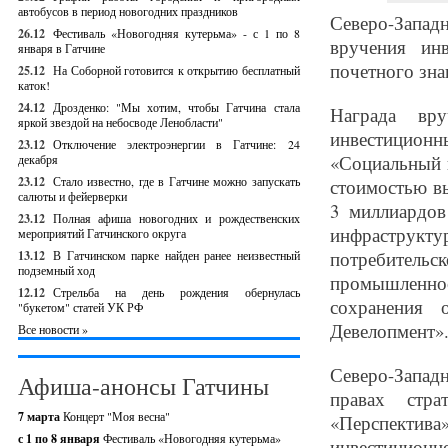
автобусов в период новогодних праздников
Северо-Запа
26.12
Фестиваль «Новогодняя кутерьма» - с 1 по 8
вручения инв
января в Гатчине
почетного зна
25.12
На Соборной готовится к открытию бесплатный
каток!
24.12
Дрозденко: "Мы хотим, чтобы Гатчина стала
Награда вр
яркой звездой на небосводе Ленобласти"
инвестиционны
23.12
Отключение электроэнергии в Гатчине: 24
«Социальный г
декабря
23.12
Стало известно, где в Гатчине можно запускать
стоимостью в
салюты и фейерверки
3 миллиардов
23.12
Полная афиша новогодних и рождественских
инфраструкту
мероприятий Гатчинского округа
потребитель
13.12
В Гатчинском парке найден ранее неизвестный
подземный ход
промышленно
12.12
Стрельба на день рождения обернулась
сохранения 
"букетом" статей УК РФ
Девелопмент»
Все новости »
Северо-Запа
Афиша-анонсы Гатчины
правах стра
7 марта
Концерт "Моя весна"
«Перспекти
с 1 по 8 января
Фестиваль «Новогодняя кутерьма»
инвестицион