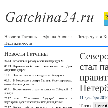
Новости Гатчины
Афиша-Анонсы
Литература и К
Недвижимость
Северо
Новости Гатчины
22.04
Возобновил работу сезонный маршрут № 10
стал п
05.03
Перинатальный центр приглашает на День
открытых дверей!
правит
10.01
Опасных веществ в воздухе не обнаружено
06.01
В Рождество в центре Гатчины будет перекрыто
Петерб
автомобильное движение
06.01
Торжественное открытие катка на Соборной - 7
января
11 декабря 2016 
26.12
Фонд "Счастливое будущее" вместе с
партнерами дарят новогодние праздники детям!
Тэги:
Петер
26.12
График работы городских и пригородных