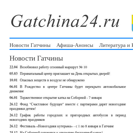
Новости Гатчины
Афиша-Анонсы
Литература и
Новости Гатчины
22.04
Возобновил работу сезонный маршрут № 10
05.03
Перинатальный центр приглашает на День открытых дверей!
10.01
Опасных веществ в воздухе не обнаружено
06.01
В Рождество в центре Гатчины будет перекрыто автомобильное
движение
06.01
Торжественное открытие катка на Соборной - 7 января
26.12
Фонд "Счастливое будущее" вместе с партнерами дарят новогодние
праздники детям!
26.12
График работы городских и пригородных автобусов в период
новогодних праздников
26.12
Фестиваль «Новогодняя кутерьма» - с 1 по 8 января в Гатчине
25.12
На Соборной готовится к открытию бесплатный каток!