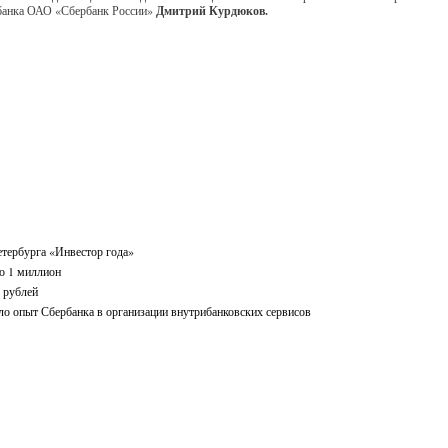
о банка ОАО «Сбербанк России»
Дмитрий Курдюков.
етербурга «Инвестор года»
о 1 миллион
 рублей
ло опыт Сбербанка в организации внутрибанковских сервисов