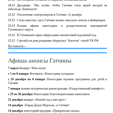
24.12
Дрозденко: "Мы хотим, чтобы Гатчина стала яркой звездой на
небосводе Ленобласти"
23.12
Отключение электроэнергии в Гатчине: 24 декабря
23.12
Стало известно, где в Гатчине можно запускать салюты и фейерверки
23.12
Полная афиша новогодних и рождественских мероприятий
Гатчинского округа
13.12
В Гатчинском парке найден ранее неизвестный подземный ход
12.12
Стрельба на день рождения обернулась "букетом" статей УК РФ
Все новости »
Афиша-анонсы Гатчины
7 марта
Концерт "Моя весна"
с 1 по 8 января
Фестиваль «Новогодняя кутерьма»
с 24 декабря по 8 января
Новогодние игровые программы для детей в
Гатчине
7 января
военно-историческая реконструкция «Рождественский манифест»
c 25 по 28 декабря
Новогодние благотворительные киносеансы
21 декабря
концерт «Новый год к нам идет»!
14 декабря
«Парад Дедов Морозов» в Гатчине!
14 декабря
новогодний праздник «Приоратская сказка»