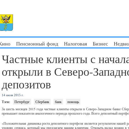
 Кино
Пенсионный фонд
Налоговая
Бизнес
Недви
Частные клиенты с начала
открыли в Северо-Западн
депозитов
14 июля 2015 г.
Тэги:
Петербург
Сбербанк
банк
помощь
За шесть месяцев 2015 года частные клиенты открыли в Северо-Западном банке Сбер
превышает показатели аналогичного периода прошлого года. Всего депозитный портфел
«Положительная динамика роста депозитного портфеля является результатом нашей р
уровню сервиса, который мы предлагаем нашим клиентам. Открыть вклад можно в т