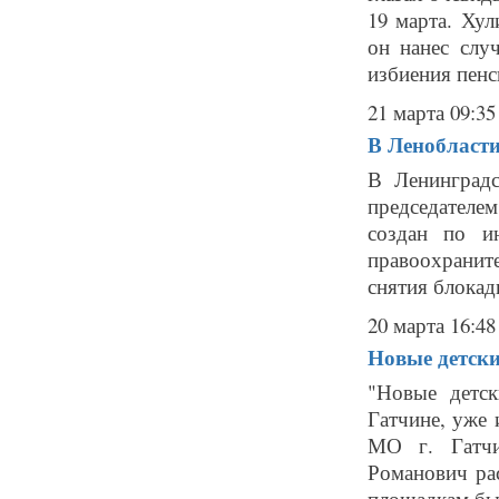
19 марта. Хул
он нанес слу
избиения пенс
21 марта 09:35
В Ленобласти
В Ленинградс
председателе
создан по и
правоохраните
снятия блокады
20 марта 16:48
Новые детск
"Новые детс
Гатчине, уже
МО г. Гатчи
Романович ра
площадкам был