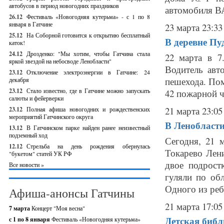
автобусов в период новогодних праздников
автомобиля ВА
26.12
Фестиваль «Новогодняя кутерьма» - с 1 по 8
января в Гатчине
23 марта 23:33
25.12
На Соборной готовится к открытию бесплатный
В деревне Пу
каток!
24.12
Дрозденко: "Мы хотим, чтобы Гатчина стала
22 марта в 7
яркой звездой на небосводе Ленобласти"
Водитель авт
23.12
Отключение электроэнергии в Гатчине: 24
пешехода. Пом
декабря
23.12
Стало известно, где в Гатчине можно запускать
42 пожарной ча
салюты и фейерверки
21 марта 23:05
23.12
Полная афиша новогодних и рождественских
мероприятий Гатчинского округа
В Ленобласти
13.12
В Гатчинском парке найден ранее неизвестный
подземный ход
Сегодня, 21 
12.12
Стрельба на день рождения обернулась
Токарево Лен
"букетом" статей УК РФ
двое подрост
Все новости »
гуляли по об
Одного из ребя
Афиша-анонсы Гатчины
21 марта 17:05
7 марта
Концерт "Моя весна"
Детская библ
с 1 по 8 января
Фестиваль «Новогодняя кутерьма»