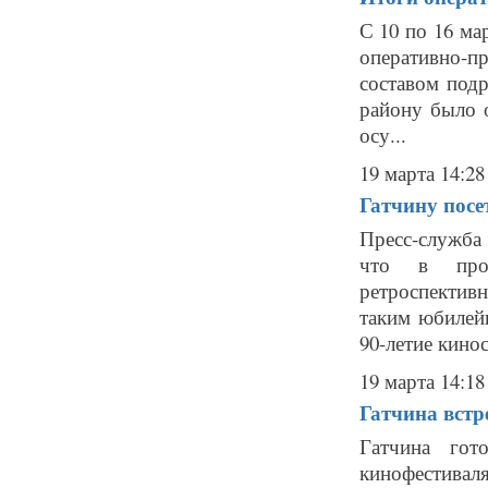
С 10 по 16 ма
оперативно-
составом под
району было 
осу...
19 марта 14:28
Гатчину посе
Пресс-служба
что в прог
ретроспектив
таким юбилей
90-летие кинос
19 марта 14:18
Гатчина встр
Гатчина гот
кинофестиваля