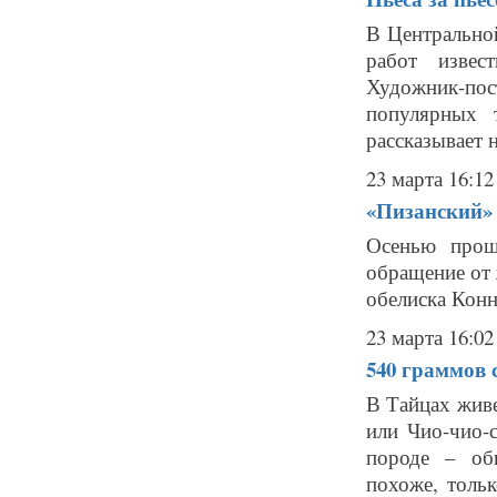
В Центрально
работ извес
Художник-по
популярных т
рассказывает н
23 марта 16:12
«Пизанский» 
Осенью прош
обращение от
обелиска Конне
23 марта 16:02
540 граммов 
В Тайцах живе
или Чио-чио-с
породе – об
похоже, толь