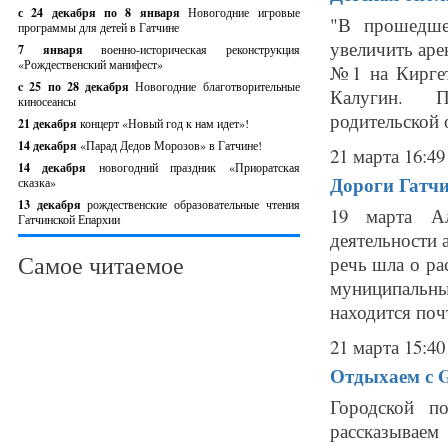
с 24 декабря по 8 января
Новогодние игровые
"В прошедше
программы для детей в Гатчине
увеличить аре
7 января
военно-историческая реконструкция
«Рождественский манифест»
№1 на Киргет
c 25 по 28 декабря
Новогодние благотворительные
Калугин. П
киносеансы
родительской 
21 декабря
концерт «Новый год к нам идет»!
14 декабря
«Парад Дедов Морозов» в Гатчине!
21 марта 16:49
14 декабря
новогодний праздник «Приоратская
Дороги Гатчи
сказка»
13 декабря
рождественские образовательные чтения
19 марта А
Гатчинской Епархии
деятельности 
Самое читаемое
речь шла о ра
муниципальн
находится поч
21 марта 15:40
Отдыхаем с Ga
Городской п
рассказываем