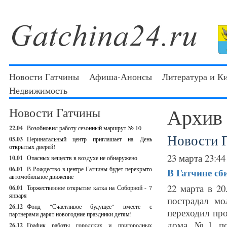
Новости Гатчины
Афиша-Анонсы
Литература и К
Недвижимость
Архив
Новости Гатчины
22.04
Возобновил работу сезонный маршрут № 10
Новости 
05.03
Перинатальный центр приглашает на День
открытых дверей!
23 марта 23:44
10.01
Опасных веществ в воздухе не обнаружено
06.01
В Рождество в центре Гатчины будет перекрыто
В Гатчине сб
автомобильное движение
22 марта в 2
06.01
Торжественное открытие катка на Соборной - 7
января
пострадал мо
26.12
Фонд "Счастливое будущее" вместе с
переходил пр
партнерами дарят новогодние праздники детям!
дома №1 по 
26.12
График работы городских и пригородных