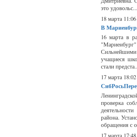
Дмитриевна. О
это удовольс..
18 марта 11:06
В Мариенбург
16 марта в р
"Мариенбург
Сильнейшими 
учащиеся шк
стали предста..
17 марта 18:02
СибРосьПерер
Ленинградско
проверка соб
деятельност
района. Устан
обращения с о
17 марта 17:48