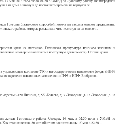
ти. 17 мая 2013 года около 01-50 в ОМВД по Лужскому району Ленинградской
 ушел из дома в школу и до настоящего времени не вернулся ее...
иков Григория Явлинского с просьбой помочь им закрыть опасное предприятие.
инского района, которые рассказали, что, несмотря на их многоч...
ершении краж из магазинов. Гатчинская прокуратура признала законным и
овлечение несовершеннолетнего в преступную деятельность). Органы дозна...
й в управляющие компании (УК) и негосударственные пенсионные фонды (НПФ)
елание перевести пенсионные накопления из ПФР в НПФ. В обратно...
адресам: -120 Дивизии, д. 5б -Беляева, д. 7 -Заводская, д. 1а -Заводская, д. 3а
пал житель Гатчинского района. Сегодня, 16 мая, в 02:30 ночи в УМВД по
Как стало известно, 56-летний отчим заявительницы 15 мая в 22:30 ...