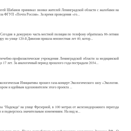
ргей Шабанов принимал звонки жителей Ленинградской области с жалобами на
ла ФГУП «Почта России». За время проведения «го...
Сегодня в дежурную часть местной полиции по телефону обратилась 86-летняя
ру по улице 120-й Дивизии пришла неизвестная лет 40, котор...
 лечебно-профилактические учреждения Ленинградской области за медицинской
о 17 лет. За аналогичный период прошлого года пострадали 2034...
ологическая Инициатива прошел гала-концерт Экологического шоу «Экология.
ром и идейным вдохновителем этого проекта ...
ва "Надежда" на улице Фрезерной, в 100 метрах от железнодорожного переезда
 и подверглось значительным изменениям. На вид м...