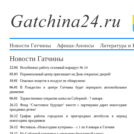
Новости Гатчины
Афиша-Анонсы
Литература и
Новости Гатчины
22.04
Возобновил работу сезонный маршрут № 10
05.03
Перинатальный центр приглашает на День открытых дверей!
10.01
Опасных веществ в воздухе не обнаружено
06.01
В Рождество в центре Гатчины будет перекрыто автомобильное
движение
06.01
Торжественное открытие катка на Соборной - 7 января
26.12
Фонд "Счастливое будущее" вместе с партнерами дарят новогодние
праздники детям!
26.12
График работы городских и пригородных автобусов в период
новогодних праздников
26.12
Фестиваль «Новогодняя кутерьма» - с 1 по 8 января в Гатчине
25.12
На Соборной готовится к открытию бесплатный каток!