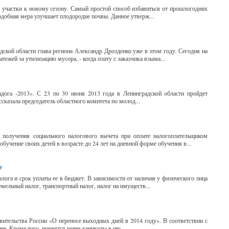
 участки к новому сезону. Самый простой способ избавиться от прошлогодних
одобная мера улучшает плодородие почвы. Данное утверж...
ской области глава региона Александр Дрозденко уже в этом году. Сегодня на
ежей за утилизацию мусора, - когда плату с заказчика взыма...
ога -2013». С 23 по 30 июня 2013 года в Ленинградской области пройдет
азала председатель областного комитета по молод...
олучения социального налогового вычета при оплате налогоплательщиком
бучение своих детей в возрасте до 24 лет на дневной форме обучения в...
е
алога и срок уплаты ее в бюджет. В зависимости от наличия у физического лица
ельный налог, транспортный налог, налог на имуществ...
ительства России «О переносе выходных дней в 2014 году». В соответствии с
ее. Кроме того, появятся мини-каникулы в ию...