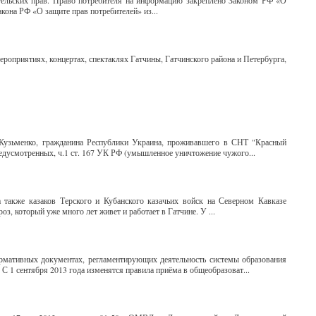
тельских прав. Право потребителя на информацию закреплено Законом РФ «О
кона РФ «О защите прав потребителей» из...
роприятиях, концертах, спектаклях Гатчины, Гатчинского района и Петербурга,
Кузьменко, гражданина Республики Украина, проживавшего в СНТ "Красный
едусмотренных, ч.1 ст. 167 УК РФ (умышленное уничтожение чужого...
также казаков Терского и Кубанского казачьих войск на Северном Кавказе
з, который уже много лет живет и работает в Гатчине. У ...
ормативных документах, регламентирующих деятельность системы образования
 С 1 сентября 2013 года изменятся правила приёма в общеобразоват...