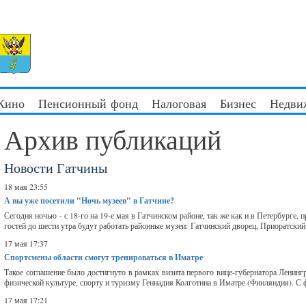
 Кино
Пенсионный фонд
Налоговая
Бизнес
Недви
Архив публикаций
Новости Гатчины
18 мая 23:55
А вы уже посетили "Ночь музеев" в Гатчине?
Сегодня ночью - с 18-го на 19-е мая в Гатчинском районе, так же как и в Петербурге,
гостей до шести утра будут работать районные музеи: Гатчинский дворец, Приоратский 
17 мая 17:37
Спортсмены области смогут тренироваться в Иматре
Такое соглашение было достигнуто в рамках визита первого вице-губернатора Ленингр
физической культуре, спорту и туризму Геннадия Колготина в Иматре (Финляндия). С ф
17 мая 17:21