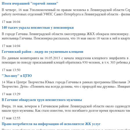
Итоги вчерашней "горячей линии"
В четверг, 16 мая Уполномоченный по правам человека в Ленинградской области Се
работу почтовых отделений УФПС Санкт-Петербурга и Ленинградской области - филиа
17 мая 16:04
140 тысяч украла неизвестная у пенсионерки
В городе Гатчина Ленинградской области лжесотрудница ЖКХ обокрала пенсионерку. 
жительница Гатчины. Пенсионерка рассказала, что 16 мая около 18 часов к ней в кварти
17 мая 14:04
Гатчинский район - лидер по укушенным клещами
По данным мониторинга на 16.05.2013 с начала эпидсезона клещевого энцефалита в
помощью по поводу присасываний клещей обратились 930 человек, в т.ч. 303 ребенка д
17 мая 13:50
"Эко-шоу" в ЦТЮ
14 Мая в Центре Творчества Юных города Гатчины в рамках программы Школьная Эк
Творчество. Дети» «Помнить мы всегда должны, что с природой мы дружны». Инициато
17 мая 13:29
В Гатчине обнаружен труп неизвестного мужчины
Вчера, 16 мая, вечером в Гатчинском районе Ленинградской области около садоводст
нашли труп мужчины. Как стало известно, тело погибшего долгое время пролежало там
17 мая 12:55
Право потребителя на информацию об исполнителе ЖК услуг