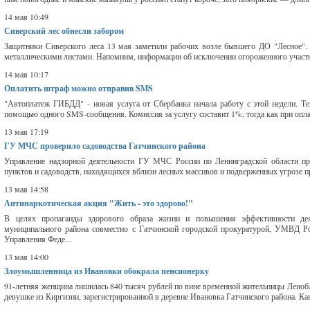
14 мая 10:49
Сиверский лес обнесли забором
Защитники Сиверского леса 13 мая заметили рабочих возле бывшего ДО "Лесное". Р
металлическими листами. Напомним, информации об исключении огороженного участка 
14 мая 10:17
Оплатить штраф можно отправив SMS
"Автоплатеж ГИБДД" - новая услуга от Сбербанка начала работу с этой недели. 
помощью одного SMS-сообщения. Комиссия за услугу составит 1%, тогда как при оплат
13 мая 17:19
ГУ МЧС проверило садоводства Гатчинского района
Управление надзорной деятельности ГУ МЧС России по Ленинградской области пр
пунктов и садоводств, находящихся вблизи лесных массивов и подверженных угрозе п
13 мая 14:58
Антинаркотическая акция "Жить - это здорово!"
В целях пропаганды здорового образа жизни и повышения эффективности дея
муниципального района совместно с Гатчинской городской прокуратурой, УМВД Р
Управления Феде...
13 мая 14:00
Злоумышленница из Ивановки обокрала пенсионерку
91-летняя женщина лишилась 840 тысяч рублей по вине временной жительницы Ленобл
девушке из Киргизии, зарегистрированной в деревне Ивановка Гатчинского района. Как