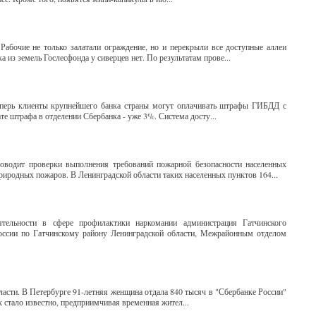
абочие не только залатали ограждение, но и перекрыли все доступные аллеи
из земель Гослесфонда у сиверцев нет. По результатам прове...
Теперь клиенты крупнейшего банка страны могут оплачивать штрафы ГИБДД с
е штрафа в отделении Сбербанка - уже 3%. Система досту...
оводит проверки выполнения требований пожарной безопасности населенных
риродных пожаров. В Ленинградской области таких населенных пунктов 164...
тельности в сфере профилактики наркомании администрация Гатчинского
оссии по Гатчинскому району Ленинградской области, Межрайонным отделом
асти. В Петербурге 91-летняя женщина отдала 840 тысяч в "Сбербанке России"
 стало известно, предприимчивая временная жител...