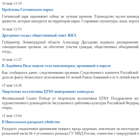
16 мая 13:19
Проблемы Гатчинского парка
Гатчинский парк переживает сейчас не лучшие времена. Руководство музея-заповедни
ценности, которые находятся на территории парка. Старинные скульптуры, вазы, ворот
16 мая 12:53
Дрозденко создал общественный совет ЖКХ
Губернатор Ленинградской области Александр Дрозденко подписал распоряжен
совещательным органом, он обеспечит участие граждан, общественных объединений
госуд...
16 мая 11:27
В Лодейном Поле нашли тело пенсионерки, пропавшей в апреле
Как сообщалось ранее, следственными органами Следственного комитета Российской
дела по факту безвестного исчезновения 65-летней Раисы Аникиной и ее 8-летней вну
15 мая 14:26
Творческие коллективы ЦТЮ выигрывают конкурсы
Фестивальный Салют Победе от творческих коллективов ЦТЮ! Поздравляем муз
художественного руководителя Заслуженного работника культуры Российской Федера
откры...
15 мая 13:04
В Никольском раскрыто убийство
Раскрыто умышленное причинение тяжкого вреда здоровью, повлекшее по неосторожн
розыскной части № 4 уголовного розыска ГУ МВД России, совместно с опергруппой от