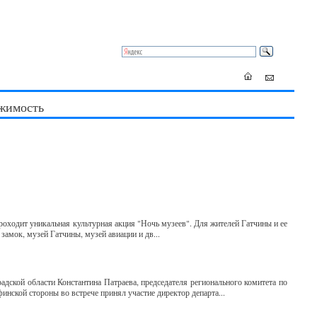
жимость
 проходит уникальная культурная акция "Ночь музеев". Для жителей Гатчины и ее
замок, музей Гатчины, музей авиации и дв...
адской области Константина Патраева, председателя регионального комитета по
инской стороны во встрече принял участие директор департа...