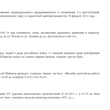
инению индивидуального предпринимателя в совершении 2-х преступлений,
изическому лицу, из корыстной заинтересованности). В феврале 2011 года ...
.00 19 мая изменяется схема организации дорожного движения в квартале,
по ул. Чехова от ул. Леонова до ул. Достоевского в обе сто...
дых людей в ряды российских войск. 13 юношей первыми среди новобранцев
Вересов пошел по стопам старших братьев: говорит, три его брат...
ергей Шабанов проведет «горячую линию» на тему: «Жалобы жителей на работу
16.00 по телефону 8 (812) 916-50-63...
вано 207 дорожно-транспортных происшествий. 01.05.2013 г. в 01:35 на 48км
е Авео, совершил наезд на пешехода (мужчину 1955 г.р.)...