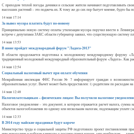
С приходом теплой погоды дачники и сельские жители начинают подготавливать свои
высохших растений – это поджечь их. К тому же до сих пор бытует мнение, будто бы п
14 мая 17:14
За вывоз мусора платить будут по-новому
Принципиально новую систему оплаты утилизации мусора поручил ввести в Ленинград
встрече с депутатами ЗАКС области губернатор заявил, что существующую систему плат
14 мая 13:53
В июне пройдет международный форум "Ладога-2013"
В области продолжается подготовка к молодежному международному форуму «Лад
традиционный молодежный международный образовательный форум «Ладога». Как расск
14 мая 12:54
Социальный налоговый вычет при оплате обучения
Межрайонная инспекция ФНС России № 7 информирует граждан о возможности п
образовательных услуг. Вычет может быть предоставлен: 1) родителям по расходам на о
14 мая 12:48
Налогоплательщикам – физическим лицам: Вы получили налоговое уведомлени
Налоговое уведомление – это документ, в котором отражается расчет налога, сумма н
объектов налогообложения по одному или нескольким налогам, подлежащим уплате (зем
14 мая 12:33
В 2014 году майские праздники будут короче
Министерство труда и социальной защиты РФ подготовило проект постановления прав
ним новогодние и майские каникулы у россиян станут короче, зато ноябрьские — длинн