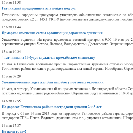
15 мая 11:58
Гатчинский предприниматель пойдет под суд
Гатчинским городским прокурором утверждено обвинительное заключение по обв
предусмотренных ч.2 ст. 145.1 УК РФ (полная невыплата свыше двух месяцев пособия ф
15 мая 11:44
Ярмарка: изменение схемы организации дорожного движения
Уважаемые водители! На время проведения весенней ярмарки с 9.00 16 мая до 20
ограниченном улицами Чехова, Леонова, Володарского и Достоевского. Запрещен проезд: 
15 мая 10:24
4 гатчинца из 13 будут служить в кремлёвском спецполку
13 мая в Гатчинском военкомате прошла торжественная церемония отправки моло
Гатчинского района пополнят ряды вооруженных сил нашей страны. Новобранец Сергей 
15 мая 09:29
Уполномоченный ждет жалобы на работу почтовых отделений
16 мая, в четверг, Уполномоченный по правам человека в Ленинградской области С
почтовых отделений Ленинградской области». Обращения будут приниматься с 10.00 до 
14 мая 17:55
На дорогах Гатчинского района пострадали девочки 2 и 3 лет
В период с 01 по 14 мая 2013 года на территории Гатчинского района зарегистриро
автодороги СПб – Псков. Водитель (мужчина 1964 г.р.), управляя автомашиной Шеврол
14 мая 17:37
Не пали траву!