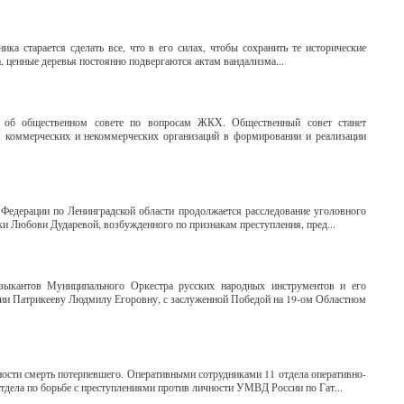
ка старается сделать все, что в его силах, чтобы сохранить те исторические
а, ценные деревья постоянно подвергаются актам вандализма...
ие об общественном совете по вопросам ЖКХ. Общественный совет станет
, коммерческих и некоммерческих организаций в формировании и реализации
 Федерации по Ленинградской области продолжается расследование уголовного
чки Любови Дударевой, возбужденного по признакам преступления, пред...
ыкантов Муниципального Оркестра русских народных инструментов и его
ции Патрикееву Людмилу Егоровну, с заслуженной Победой на 19-ом Областном
ости смерть потерпевшего. Оперативными сотрудниками 11 отдела оперативно-
дела по борьбе с преступлениями против личности УМВД России по Гат...