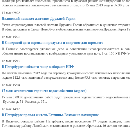
Полиция разыскивает школьника, пропавшего в Лужском районе Ленинградской облас
области обратилась пенсионерка с заявлением о том, что 15 мая 2013 года в 07.30 утра
17 мая 09:28
Явлинский поможет жителям Дружной Горки
Устав от равнодушия властей, жители Дружной Горки обратились в движение сторонн
В офис движения в Санкт-Петербурге обратились активисты поселка Дружная Горка Гатч
16 мая 15:22
В Сиверской дети воровали продукты и спиртное для взрослого
В Гатчине расследуется уголовное дело о вовлечении несовершеннолетних в сов
обоснованным постановления о возбуждении уголовного дела по ч. 1 ст. 150 УК РФ (в
16 мая 15:12
В Петербурге и области чаще выбирают НПФ
По итогам кампании 2012 года по переводу гражданами своих пенсионных накоплени
подано 112,8 тыс. заявлений застрахованных лиц. Более 93,8 тыс. человек выразили ж
16 мая 15:04
17 мая: отключение горячего водоснабжения (адреса)
17 мая с 09:30 до окончания работ будет прекращена подача горячего водоснабжения по 
-Кустова, д. 51 -Рысева, д. 57...
16 мая 14:16
В Петербурге пропал житель Гатчины. Возможно похищение
В Василеостровском районе Петербурга, после посещения 37 отдела полиции, про
Гатчинскому району Ленобласти с заявлением о розыске обратилась 46-летняя женщина. 