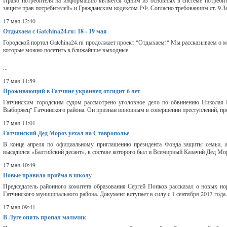
Право потребителя на информацию является одним из основных в системе потреби
защите прав потребителей» и Гражданским кодексом РФ. Согласно требованиям ст. 9 За
17 мая 12:40
Отдыхаем с Gatchina24.ru: 18 - 19 мая
Городской портал Gatchina24.ru продолжает проект "Отдыхаем!" Мы рассказываем о ме
которые можно посетить в ближайшие выходные.
...
17 мая 11:59
Проживающий в Гатчине украинец отсидит 6 лет
Гатчинским городским судом рассмотрено уголовное дело по обвинению Николая 
Выборжец" Гатчинского района. Он признан виновным в совершении преступлений, пр
17 мая 11:01
Гатчинский Дед Мороз уехал на Ставрополье
В конце апреля по официальному приглашению президента Фонда защиты семьи, а 
высадился «Балтийский десант», в составе которого был и Всемирный Казачий Дед Моро
17 мая 10:49
Новые правила приёма в школу
Председатель районного комитета образования Сергей Попков рассказал о новых н
Гатчинского муниципального района. Документ вступает в силу с 1 сентября 2013 года.
17 мая 09:41
В Луге опять пропал мальчик