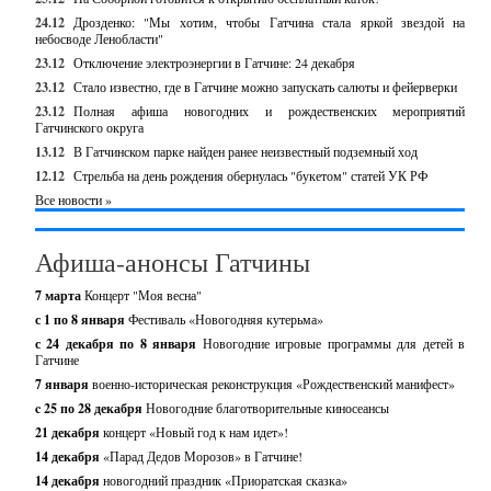
24.12
Дрозденко: "Мы хотим, чтобы Гатчина стала яркой звездой на
небосводе Ленобласти"
23.12
Отключение электроэнергии в Гатчине: 24 декабря
23.12
Стало известно, где в Гатчине можно запускать салюты и фейерверки
23.12
Полная афиша новогодних и рождественских мероприятий
Гатчинского округа
13.12
В Гатчинском парке найден ранее неизвестный подземный ход
12.12
Стрельба на день рождения обернулась "букетом" статей УК РФ
Все новости »
Афиша-анонсы Гатчины
7 марта
Концерт "Моя весна"
с 1 по 8 января
Фестиваль «Новогодняя кутерьма»
с 24 декабря по 8 января
Новогодние игровые программы для детей в
Гатчине
7 января
военно-историческая реконструкция «Рождественский манифест»
c 25 по 28 декабря
Новогодние благотворительные киносеансы
21 декабря
концерт «Новый год к нам идет»!
14 декабря
«Парад Дедов Морозов» в Гатчине!
14 декабря
новогодний праздник «Приоратская сказка»