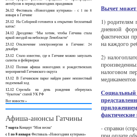
автобусов в период новогодних праздников
Вычет может 
26.12
Фестиваль «Новогодняя кутерьма» - с 1 по 8
января в Гатчине
1) родителям 
25.12
На Соборной готовится к открытию бесплатный
каток!
дневной фор
24.12
Дрозденко: "Мы хотим, чтобы Гатчина стала
фактически пр
яркой звездой на небосводе Ленобласти"
на каждого ре
23.12
Отключение электроэнергии в Гатчине: 24
декабря
23.12
Стало известно, где в Гатчине можно запускать
2) налогоплат
салюты и фейерверки
произведенны
23.12
Полная афиша новогодних и рождественских
налоговом пер
мероприятий Гатчинского округа
медикаментов и
13.12
В Гатчинском парке найден ранее неизвестный
подземный ход
12.12
Стрельба на день рождения обернулась
Социальный
"букетом" статей УК РФ
представле
Все новости »
приложени
фактические 
Афиша-анонсы Гатчины
- справки (сп
7 марта
Концерт "Моя весна"
с 1 по 8 января
Фестиваль «Новогодняя кутерьма»
при оплате об