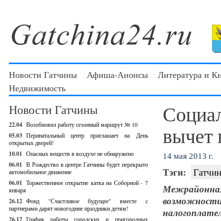
Новости Гатчины
Афиша-Анонсы
Литература и К
Недвижимость
Социа
Новости Гатчины
22.04
Возобновил работу сезонный маршрут № 10
вычет 
05.03
Перинатальный центр приглашает на День
открытых дверей!
10.01
Опасных веществ в воздухе не обнаружено
14 мая 2013 г.
06.01
В Рождество в центре Гатчины будет перекрыто
Тэги:
Гатчин
автомобильное движение
06.01
Торжественное открытие катка на Соборной - 7
Межрайонная
января
возможности
26.12
Фонд "Счастливое будущее" вместе с
партнерами дарят новогодние праздники детям!
налогоплател
26.12
График работы городских и пригородных