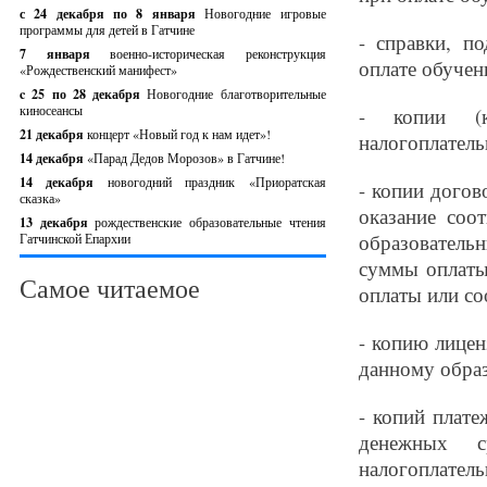
с 24 декабря по 8 января
Новогодние игровые
программы для детей в Гатчине
- справки, п
7 января
военно-историческая реконструкция
оплате обучен
«Рождественский манифест»
c 25 по 28 декабря
Новогодние благотворительные
киносеансы
- копии (к
21 декабря
концерт «Новый год к нам идет»!
налогоплатель
14 декабря
«Парад Дедов Морозов» в Гатчине!
14 декабря
новогодний праздник «Приоратская
- копии дого
сказка»
оказание соо
13 декабря
рождественские образовательные чтения
образователь
Гатчинской Епархии
суммы оплаты
Самое читаемое
оплаты или со
- копию лицен
данному обра
- копий плат
денежных с
налогоплатель