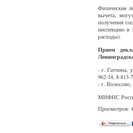
Физические л
вычета, могу
получения со
инспекцию в т
расходы).
Прием дек
Ленинградско
- г. Гатчина, 
962-14, 8-813-
- г. Волосово,
МИФНС России
Просмотров: 
Поделиться…