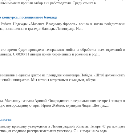
анный момент прошли отбор 122 работодателя. Среди самых в...
о конкурса, посвященного блокаде
. Работа Надежды «Мозаист Владимир Фролов» вошла в число победителеи?
ы», посвященного трагедии блокады Ленинграда. На...
 это время будет проведена генеральная мойка и обработка всех отделений и
января. С 00:00 31 января прием беременных и рожениц в род...
нициатив в едином центре на площадке кинотеатра Победа. «Штаб должен стать
мнений и инициатив. Мы готовы встречаться с каждым, обсуж...
чка. Малышку назвали Ариной. Она родилась в перинатальном центре 1 января в
нскую новорожденную: врач Ирина Жабина, акушерка Лидия Шевчук,...
ельства
ьному принципу утверждены в Ленинградской области. Теперь 47 регион дает
а (из сводного реестра земельных участков). С 1 января 2024 года ...