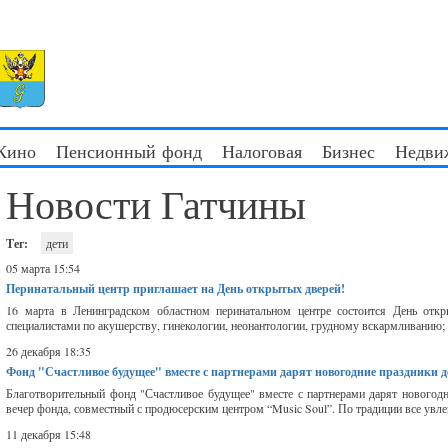
 Кино
Пенсионный фонд
Налоговая
Бизнес
Недви
Новости Гатчины
Тег:
дети
05 марта 15:54
Перинатальный центр приглашает на День открытых дверей!
16 марта в Ленинградском областном перинатальном центре состоится День отк
специалистами по акушерству, гинекологии, неонантологии, грудному вскармливанию; -
26 декабря 18:35
Фонд "Счастливое будущее" вместе с партнерами дарят новогодние праздники д
Благотворительный фонд "Счастливое будущее" вместе с партнерами дарят новогодн
вечер фонда, совместный с продюсерским центром “Music Soul”. По традиции все увле
11 декабря 15:48