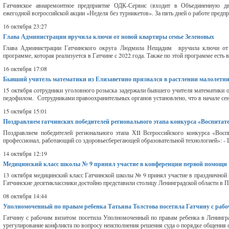
Гатчинское авиаремонтное предприятие ОДК-Сервис (входит в Объединенную дв
ежегодной всероссийской акции «Неделя без турникетов». За пять дней о работе предпр
16 октября 23:27
Глава Администрации вручила ключи от новой квартиры семье Зеленовых
Глава Администрации Гатчинского округа Людмила Нещадим вручила ключи от н
программе, которая реализуется в Гатчине с 2022 года. Также по этой программе ест
16 октября 17:08
Бывший учитель математики из Елизаветино признался в растлении малолетн
15 октября cотрудники уголовного розыска задержали бывшего учителя математики од
педофилом. Сотрудниками правоохранительных органов установлено, что в начале сен
15 октября 15:01
Поздравляем гатчинских победителей регионального этапа конкурса «Воспитат
Поздравляем победителей регионального этапа ХII Всероссийского конкурса «Восп
профессионал, работающий со здоровьесберегающей образовательной технологией»: - 
14 октября 12:19
Медицинский класс школы № 9 принял участие в конференции первой помощи
13 октября медицинский класс Гатчинской школы № 9 принял участие в праздничной
Гатчинские десятиклассники достойно представили столицу Ленинградской области в П
08 октября 14:44
Уполномоченный по правам ребенка Татьяна Толстова посетила Гатчину с раб
Гатчину с рабочим визитом посетила Уполномоченный по правам ребенка в Ленингра
урегулирование конфликта по вопросу неисполнения решения суда о порядке общения с 