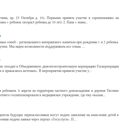
тчина, пр. 25 Октября д. 10). Первыми принять участие в соревнованиях на
а + ребенок (возраст ребенка до 16 лет) 2. Папа + мама...
а
ки семей – регионального материнского капитала при рождении 1 и 2 ребенка.
детям. Мы ищем возможности поддерживать все семьи, ...
в
вис (входит в Объединенную двигателестроительную корпорацию Госкорпорации
 я прикасаюсь мечтами». В мероприятии приняли участие у...
 ребенком. 6 апреля на территории частного домовладения в деревне Тяглино
етнего госпитализировали в медицинское учреждение, где ему оказыв...
одители будущих первоклассников могут подать заявление на зачисление детей в
ная подача заявки через портал «Госуслуги». П...