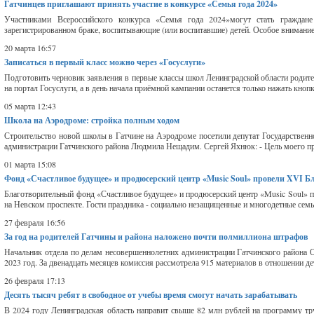
Гатчинцев приглашают принять участие в конкурсе «Семья года 2024»
Участниками Всероссийского конкурса «Семья года 2024»могут стать гражда
зарегистрированном браке, воспитывающие (или воспитавшие) детей. Особое внимание 
20 марта 16:57
Записаться в первый класс можно через «Госуслуги»
Подготовить черновик заявления в первые классы школ Ленинградской области родител
на портал Госуслуги, а в день начала приёмной кампании останется только нажать кноп
05 марта 12:43
Школа на Аэродроме: стройка полным ходом
Строительство новой школы в Гатчине на Аэродроме посетили депутат Государственн
администрации Гатчинского района Людмила Нещадим. Сергей Яхнюк: - Цель моего прие
01 марта 15:08
Фонд «Счастливое будущее» и продюсерский центр «Music Soul» провели XVI Б
Благотворительный фонд «Счастливое будущее» и продюсерский центр «Music Soul» п
на Невском проспекте. Гости праздника - социально незащищенные и многодетные семьи
27 февраля 16:56
За год на родителей Гатчины и района наложено почти полмиллиона штрафов
Начальник отдела по делам несовершеннолетних администрации Гатчинского района О
2023 год. За двенадцать месяцев комиссия рассмотрела 915 материалов в отношении дет
26 февраля 17:13
Десять тысяч ребят в свободное от учебы время смогут начать зарабатывать
В 2024 году Ленинградская область направит свыше 82 млн рублей на программу тру