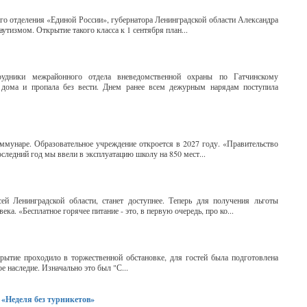
го отделения «Единой России», губернатора Ленинградской области Александра
аутизмом. Открытие такого класса к 1 сентября план...
удники межрайонного отдела вневедомственной охраны по Гатчинскому
 дома и пропала без вести. Днем ранее всем дежурным нарядам поступила
оммунаре. Образовательное учреждение откроется в 2027 году. «Правительство
оследний год мы ввели в эксплуатацию школу на 850 мест...
й Ленинградской области, станет доступнее. Теперь для получения льготы
а. «Бесплатное горячее питание - это, в первую очередь, про ко...
рытие проходило в торжественной обстановке, для гостей была подготовлена
 наследие. Изначально это был "С...
 «Неделя без турникетов»