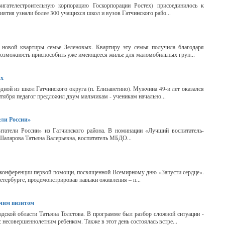
игателестроительную корпорацию Госкорпорации Ростех) присоединилось к
иятия узнали более 300 учащихся школ и вузов Гатчинского райо...
овой квартиры семье Зеленовых. Квартиру эту семья получила благодаря
ь возможность приспособить уже имеющееся жилье для маломобильных груп...
их
ной из школ Гатчинского округа (п. Елизаветино). Мужчина 49-и лет оказался
тября педагог предложил двум мальчикам - ученикам начально...
ели России»
итатели России» из Гатчинского района. В номинации «Лучший воспитатель-
Шаларова Татьяна Валерьевна, воспитатель МБДО...
 конференции первой помощи, посвященной Всемирному дню «Запусти сердце».
етербурге, продемонстрировав навыки оживления – п...
очим визитом
дской области Татьяна Толстова. В программе был разбор сложной ситуации -
несовершеннолетним ребенком. Также в этот день состоялась встре...