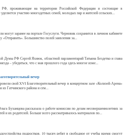
не РФ, проживающие на территории Российской Федерации и состоящие в
уделяется участию многодетных семей, молодых пар и жителей сельских...
и могут заранее на портале Госуслуги. Черновик сохранится в личном кабинете
ку «Отправить». Большинство полей заявления за...
ой Думы РФ Сергей Яхнюк, областной парламентарий Татьяна Бездетко и глава
зда – убедиться, что с мая прошлого года здесь многое изме...
лаготворительный вечер
ровели свой XVI Благотворительный вечер в концертном зале «Колизей-Арена»
 из Гатчинского района и сем...
льга Буханцова рассказала о работе комиссии по делам несовершеннолетних за
ей и их родителей. Больше всего рассматривалось материалов по...
доустройства подростков. 10 тысяч ребят в свободное от учебы время смогут