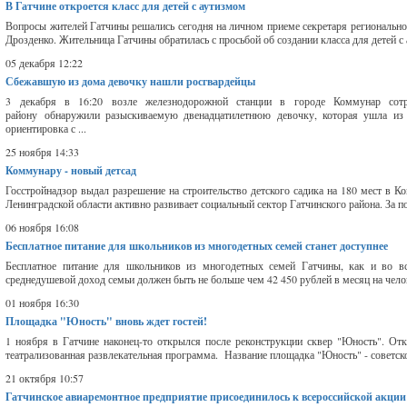
В Гатчине откроется класс для детей с аутизмом
Вопросы жителей Гатчины решались сегодня на личном приеме секретаря регионально
Дрозденко. Жительница Гатчины обратилась с просьбой об создании класса для детей с 
05 декабря 12:22
Сбежавшую из дома девочку нашли росгвардейцы
3 декабря в 16:20 возле железнодорожной станции в городе Коммунар сотр
району обнаружили разыскиваемую двенадцатилетнюю девочку, которая ушла из
ориентировка с ...
25 ноября 14:33
Коммунару - новый детсад
Госстройнадзор выдал разрешение на строительство детского садика на 180 мест в К
Ленинградской области активно развивает социальный сектор Гатчинского района. За п
06 ноября 16:08
Бесплатное питание для школьников из многодетных семей станет доступнее
Бесплатное питание для школьников из многодетных семей Гатчины, как и во все
среднедушевой доход семьи должен быть не больше чем 42 450 рублей в месяц на человек
01 ноября 16:30
Площадка "Юность" вновь ждет гостей!
1 ноября в Гатчине наконец-то открылся после реконструкции сквер "Юность". Отк
театрализованная развлекательная программа. Название площадка "Юность" - советское
21 октября 10:57
Гатчинское авиаремонтное предприятие присоединилось к всероссийской акции