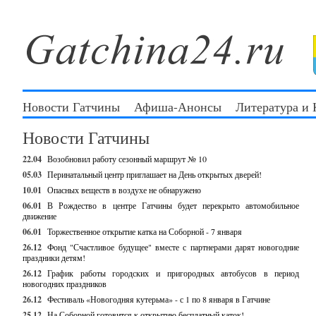
Новости Гатчины
Афиша-Анонсы
Литература и
Новости Гатчины
22.04
Возобновил работу сезонный маршрут № 10
05.03
Перинатальный центр приглашает на День открытых дверей!
10.01
Опасных веществ в воздухе не обнаружено
06.01
В Рождество в центре Гатчины будет перекрыто автомобильное
движение
06.01
Торжественное открытие катка на Соборной - 7 января
26.12
Фонд "Счастливое будущее" вместе с партнерами дарят новогодние
праздники детям!
26.12
График работы городских и пригородных автобусов в период
новогодних праздников
26.12
Фестиваль «Новогодняя кутерьма» - с 1 по 8 января в Гатчине
25.12
На Соборной готовится к открытию бесплатный каток!