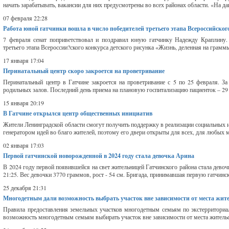
начать зарабатывать, вакансии для них предусмотрены во всех районах области. «На д
07 февраля 22:28
Работа юной гатчинки вошла в число победителей третьего этапа Всероссийског
7 февраля сенат поприветствовал и поздравил юную гатчинку Надежду Краплину
третьего этапа Всероссии?ского конкурса детского рисунка «Жизнь, деленная на грамм
17 января 17:04
Перинатальный центр скоро закроется на проветривание
Перинатальный центр в Гатчине закроется на проветривание с 5 по 25 февраля. За
родильных залов. Последний день приема на плановую госпитализацию пациенток – 29 
15 января 20:19
В Гатчине открылся центр общественных инициатив
Жители Ленинградской области смогут получить поддержку в реализации социальных и
генератором идей во благо жителей, поэтому его двери открыты для всех, для любых 
02 января 17:03
Первой гатчинской новорожденной в 2024 году стала девочка Арина
В 2024 году первой появившейся на свет жительницей Гатчинского района стала дево
21:25. Вес девочки 3770 граммов, рост - 54 см. Бригада, принимавшая первую гатчи
25 декабря 21:31
Многодетным дали возможность выбрать участок вне зависимости от места жит
Правила предоставления земельных участков многодетным семьям по экстерриториал
возможность многодетным семьям выбирать участок вне зависимости от места жительств