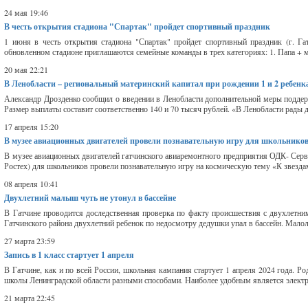
24 мая 19:46
В честь открытия стадиона "Спартак" пройдет спортивный праздник
1 июня в честь открытия стадиона "Спартак" пройдет спортивный праздник (г. Га
обновленном стадионе приглашаются семейные команды в трех категориях: 1. Папа + мам
20 мая 22:21
В Ленобласти – региональный материнский капитал при рождении 1 и 2 ребенк
Александр Дрозденко сообщил о введении в Ленобласти дополнительной меры поддерж
Размер выплаты составит соответственно 140 и 70 тысяч рублей. «В Ленобласти рады 
17 апреля 15:20
В музее авиационных двигателей провели познавательную игру для школьнико
В музее авиационных двигателей гатчинского авиаремонтного предприятия ОДК- Сер
Ростех) для школьников провели познавательную игру на космическую тему «К звездам
08 апреля 10:41
Двухлетний малыш чуть не утонул в бассейне
В Гатчине проводится доследственная проверка по факту происшествия с двухлетним
Гатчинского района двухлетний ребенок по недосмотру дедушки упал в бассейн. Малол
27 марта 23:59
Запись в 1 класс стартует 1 апреля
В Гатчине, как и по всей России, школьная кампания стартует 1 апреля 2024 года. Р
школы Ленинградской области разными способами. Наиболее удобным является электрон
21 марта 22:45