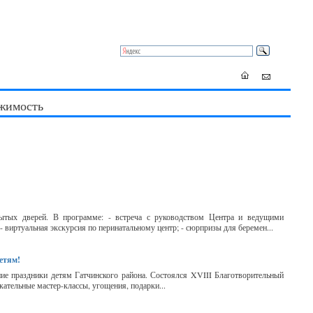
жимость
рытых дверей. В программе: - встреча с руководством Центра и ведущими
 виртуальная экскурсия по перинатальному центр; - сюрпризы для беремен...
етям!
ие праздники детям Гатчинского района. Состоялся XVIII Благотворительный
кательные мастер-классы, угощения, подарки...