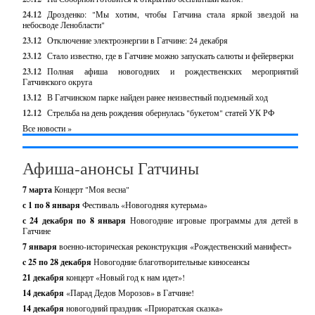
24.12
Дрозденко: "Мы хотим, чтобы Гатчина стала яркой звездой на
небосводе Ленобласти"
23.12
Отключение электроэнергии в Гатчине: 24 декабря
23.12
Стало известно, где в Гатчине можно запускать салюты и фейерверки
23.12
Полная афиша новогодних и рождественских мероприятий
Гатчинского округа
13.12
В Гатчинском парке найден ранее неизвестный подземный ход
12.12
Стрельба на день рождения обернулась "букетом" статей УК РФ
Все новости »
Афиша-анонсы Гатчины
7 марта
Концерт "Моя весна"
с 1 по 8 января
Фестиваль «Новогодняя кутерьма»
с 24 декабря по 8 января
Новогодние игровые программы для детей в
Гатчине
7 января
военно-историческая реконструкция «Рождественский манифест»
c 25 по 28 декабря
Новогодние благотворительные киносеансы
21 декабря
концерт «Новый год к нам идет»!
14 декабря
«Парад Дедов Морозов» в Гатчине!
14 декабря
новогодний праздник «Приоратская сказка»