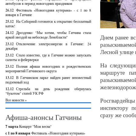
автобусов в период новогодних праздников
26.12
Фестиваль «Новогодняя кутерьма» - с 1 по 8
января в Гатчине
25.12
На Соборной готовится к открытию бесплатный
каток!
24.12
Дрозденко: "Мы хотим, чтобы Гатчина стала
Днем ранее в
яркой звездой на небосводе Ленобласти"
разыскиваемо
23.12
Отключение электроэнергии в Гатчине: 24
декабря
Лесной улице 
23.12
Стало известно, где в Гатчине можно запускать
салюты и фейерверки
На следующий
23.12
Полная афиша новогодних и рождественских
мероприятий Гатчинского округа
маршруте па
13.12
В Гатчинском парке найден ранее неизвестный
разыскиваемо
подземный ход
железнодорож
12.12
Стрельба на день рождения обернулась
"букетом" статей УК РФ
Росгвардейц
Все новости »
инспектору п
сразу же сооб
Афиша-анонсы Гатчины
7 марта
Концерт "Моя весна"
с 1 по 8 января
Фестиваль «Новогодняя кутерьма»