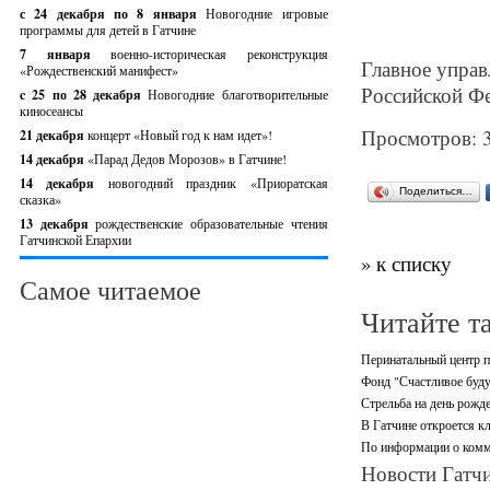
с 24 декабря по 8 января
Новогодние игровые
программы для детей в Гатчине
7 января
военно-историческая реконструкция
Главное управ
«Рождественский манифест»
Российской Фе
c 25 по 28 декабря
Новогодние благотворительные
киносеансы
Просмотров: 
21 декабря
концерт «Новый год к нам идет»!
14 декабря
«Парад Дедов Морозов» в Гатчине!
14 декабря
новогодний праздник «Приоратская
Поделиться…
сказка»
13 декабря
рождественские образовательные чтения
Гатчинской Епархии
» к списку
Самое читаемое
Читайте т
Перинатальный центр п
Фонд "Счастливое буду
Стрельба на день рожд
В Гатчине откроется кл
По информации о комм
Новости Гатчи