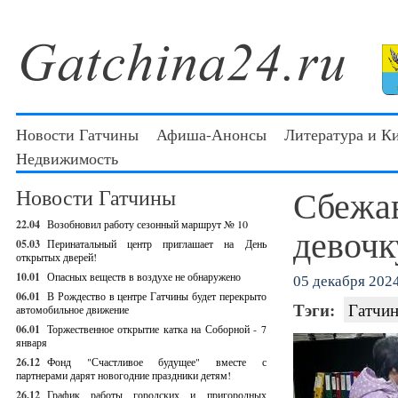
Новости Гатчины
Афиша-Анонсы
Литература и К
Недвижимость
Сбежа
Новости Гатчины
22.04
Возобновил работу сезонный маршрут № 10
девочк
05.03
Перинатальный центр приглашает на День
открытых дверей!
10.01
Опасных веществ в воздухе не обнаружено
05 декабря 2024
06.01
В Рождество в центре Гатчины будет перекрыто
Тэги:
Гатчин
автомобильное движение
06.01
Торжественное открытие катка на Соборной - 7
января
26.12
Фонд "Счастливое будущее" вместе с
партнерами дарят новогодние праздники детям!
26.12
График работы городских и пригородных