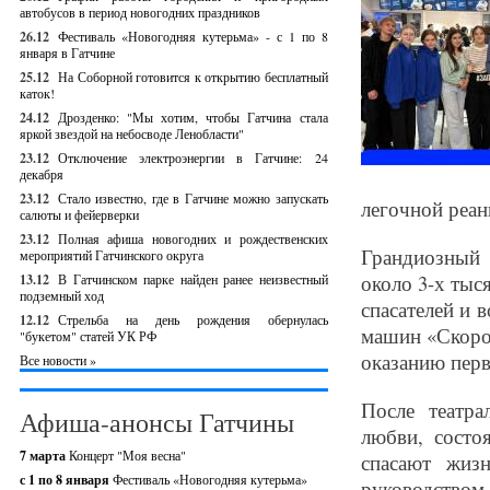
автобусов в период новогодних праздников
26.12
Фестиваль «Новогодняя кутерьма» - с 1 по 8
января в Гатчине
25.12
На Соборной готовится к открытию бесплатный
каток!
24.12
Дрозденко: "Мы хотим, чтобы Гатчина стала
яркой звездой на небосводе Ленобласти"
23.12
Отключение электроэнергии в Гатчине: 24
декабря
23.12
Стало известно, где в Гатчине можно запускать
легочной реан
салюты и фейерверки
23.12
Полная афиша новогодних и рождественских
Грандиозный 
мероприятий Гатчинского округа
около 3-х тыс
13.12
В Гатчинском парке найден ранее неизвестный
подземный ход
спасателей и 
12.12
Стрельба на день рождения обернулась
машин «Скоро
"букетом" статей УК РФ
оказанию пер
Все новости »
После театра
Афиша-анонсы Гатчины
любви, состо
7 марта
Концерт "Моя весна"
спасают жиз
с 1 по 8 января
Фестиваль «Новогодняя кутерьма»
руководством