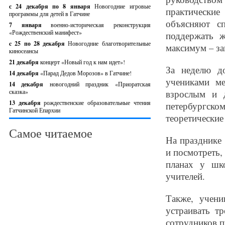
с 24 декабря по 8 января
Новогодние игровые
практически
программы для детей в Гатчине
объясняют с
7 января
военно-историческая реконструкция
«Рождественский манифест»
поддержать ж
c 25 по 28 декабря
Новогодние благотворительные
максимум – за
киносеансы
21 декабря
концерт «Новый год к нам идет»!
За неделю д
14 декабря
«Парад Дедов Морозов» в Гатчине!
учениками м
14 декабря
новогодний праздник «Приоратская
сказка»
взрослым и 
13 декабря
рождественские образовательные чтения
петербургско
Гатчинской Епархии
теоретические 
Самое читаемое
На празднике
и посмотреть,
планах у шк
учителей.
Также, учени
устраивать т
сотрудников п