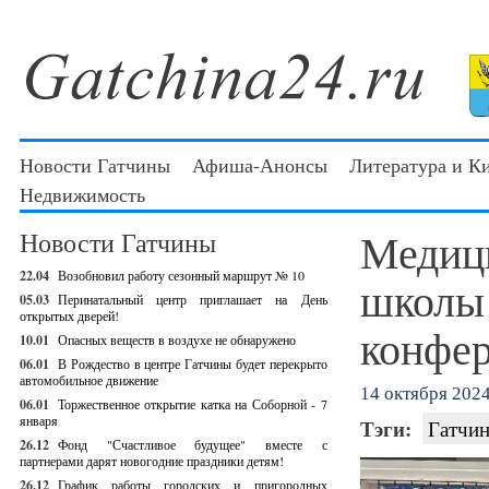
Новости Гатчины
Афиша-Анонсы
Литература и К
Недвижимость
Медиц
Новости Гатчины
22.04
Возобновил работу сезонный маршрут № 10
школы 
05.03
Перинатальный центр приглашает на День
открытых дверей!
конфе
10.01
Опасных веществ в воздухе не обнаружено
06.01
В Рождество в центре Гатчины будет перекрыто
автомобильное движение
14 октября 2024 
06.01
Торжественное открытие катка на Соборной - 7
января
Тэги:
Гатчин
26.12
Фонд "Счастливое будущее" вместе с
партнерами дарят новогодние праздники детям!
26.12
График работы городских и пригородных