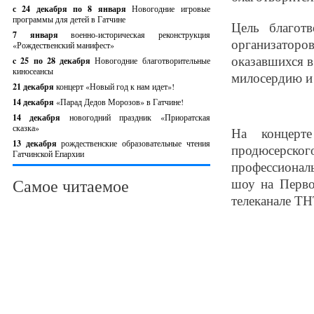
с 24 декабря по 8 января
Новогодние игровые
программы для детей в Гатчине
Цель благот
7 января
военно-историческая реконструкция
организатор
«Рождественский манифест»
оказавшихся в
c 25 по 28 декабря
Новогодние благотворительные
киносеансы
милосердию и
21 декабря
концерт «Новый год к нам идет»!
14 декабря
«Парад Дедов Морозов» в Гатчине!
14 декабря
новогодний праздник «Приоратская
сказка»
На концерт
13 декабря
рождественские образовательные чтения
продюсерского
Гатчинской Епархии
профессионал
Самое читаемое
шоу на Перво
телеканале ТН