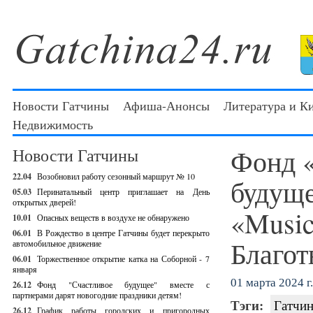
Новости Гатчины
Афиша-Анонсы
Литература и К
Недвижимость
Фонд 
Новости Гатчины
22.04
Возобновил работу сезонный маршрут № 10
будуще
05.03
Перинатальный центр приглашает на День
открытых дверей!
«Music
10.01
Опасных веществ в воздухе не обнаружено
06.01
В Рождество в центре Гатчины будет перекрыто
Благот
автомобильное движение
06.01
Торжественное открытие катка на Соборной - 7
января
01 марта 2024 г.
26.12
Фонд "Счастливое будущее" вместе с
партнерами дарят новогодние праздники детям!
Тэги:
Гатчин
26.12
График работы городских и пригородных