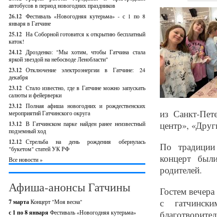
автобусов в период новогодних праздников
26.12
Фестиваль «Новогодняя кутерьма» - с 1 по 8
января в Гатчине
25.12
На Соборной готовится к открытию бесплатный
каток!
24.12
Дрозденко: "Мы хотим, чтобы Гатчина стала
яркой звездой на небосводе Ленобласти"
23.12
Отключение электроэнергии в Гатчине: 24
декабря
23.12
Стало известно, где в Гатчине можно запускать
салюты и фейерверки
23.12
Полная афиша новогодних и рождественских
из Санкт-Пет
мероприятий Гатчинского округа
центр», «Друг
13.12
В Гатчинском парке найден ранее неизвестный
подземный ход
12.12
Стрельба на день рождения обернулась
По традиции 
"букетом" статей УК РФ
концерт был
Все новости »
родителей.
Афиша-анонсы Гатчины
Гостем вечер
с гатчинск
7 марта
Концерт "Моя весна"
с 1 по 8 января
Фестиваль «Новогодняя кутерьма»
благотворител