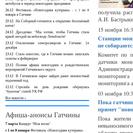
автобусов в период новогодних праздников
26.12
Фестиваль «Новогодняя кутерьма» - с 1 по 8
получила рас
января в Гатчине
А.И. Бастрыкин
25.12
На Соборной готовится к открытию бесплатный
каток!
15 ноября 16:
24.12
Дрозденко: "Мы хотим, чтобы Гатчина стала
яркой звездой на небосводе Ленобласти"
Станции мони
23.12
Отключение электроэнергии в Гатчине: 24
не собираютс
декабря
Комитет по п
23.12
Стало известно, где в Гатчине можно запускать
салюты и фейерверки
датчики мон
23.12
Полная афиша новогодних и рождественских
Администраци
мероприятий Гатчинского округа
мониторинга 
13.12
В Гатчинском парке найден ранее неизвестный
подземный ход
мониторинга а
12.12
Стрельба на день рождения обернулась
"букетом" статей УК РФ
03 ноября 10:
Все новости »
Пока гатчин
примет "ново
Афиша-анонсы Гатчины
Пока жители
7 марта
Концерт "Моя весна"
невыносимого 
с 1 по 8 января
Фестиваль «Новогодняя кутерьма»
области прик