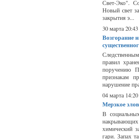
Свет-Эко". С
Новый свет з
закрытия э...
30 марта 20:43
Возгорание н
существенног
Следственным
правил хране
поручению П
признакам п
нарушение пра
04 марта 14:20
Мерзкое злов
В социальны
накрывающих
химический з
гари. Запах т