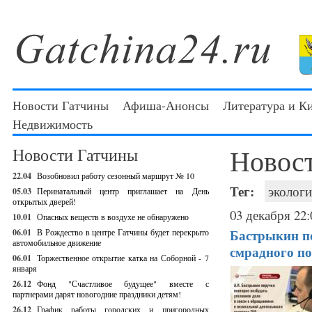
Новости Гатчины
Афиша-Анонсы
Литература и К
Недвижимость
Новос
Новости Гатчины
22.04
Возобновил работу сезонный маршрут № 10
Тег:
экологи
05.03
Перинатальный центр приглашает на День
открытых дверей!
03 декабря 22:
10.01
Опасных веществ в воздухе не обнаружено
Бастрыкин по
06.01
В Рождество в центре Гатчины будет перекрыто
автомобильное движение
смрадного п
06.01
Торжественное открытие катка на Соборной - 7
января
26.12
Фонд "Счастливое будущее" вместе с
партнерами дарят новогодние праздники детям!
26.12
График работы городских и пригородных