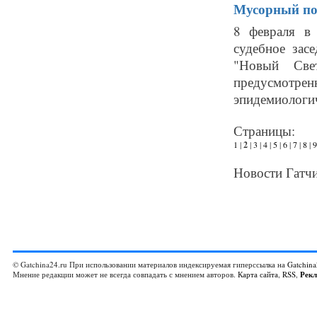
Мусорный пол
8 февраля в 
судебное зас
"Новый Свет
предусмотре
эпидемиологич
Страницы:
1
|
2
|
3
|
4
|
5
|
6
|
7
|
8
|
9
Новости Гатчи
© Gatchina24.ru При использовании материалов индексируемая гиперссылка на
Gatchina
Мнение редакции может не всегда совпадать с мнением авторов.
Карта сайта
,
RSS
,
Рек