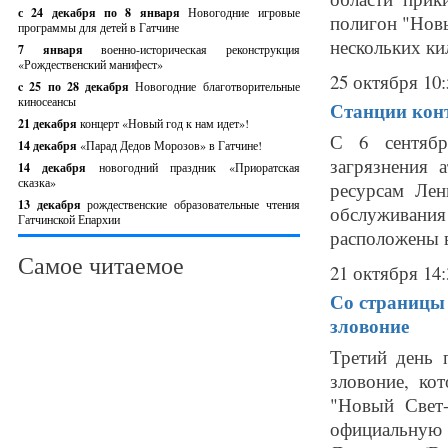
с 24 декабря по 8 января
Новогодние игровые
полигон "Новы
программы для детей в Гатчине
нескольких ки
7 января
военно-историческая реконструкция
«Рождественский манифест»
25 октября 10:
c 25 по 28 декабря
Новогодние благотворительные
киносеансы
Станции конт
21 декабря
концерт «Новый год к нам идет»!
С 6 сентябр
14 декабря
«Парад Дедов Морозов» в Гатчине!
загрязнения 
14 декабря
новогодний праздник «Приоратская
сказка»
ресурсам Лен
13 декабря
рождественские образовательные чтения
обслуживани
Гатчинской Епархии
расположены в
Самое читаемое
21 октября 14:
Со страницы 
зловоние
Третий день 
зловоние, ко
"Новый Свет
официальную 