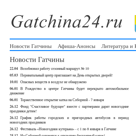
Новости Гатчины
Афиша-Анонсы
Литература и
Новости Гатчины
22.04
Возобновил работу сезонный маршрут № 10
05.03
Перинатальный центр приглашает на День открытых дверей!
10.01
Опасных веществ в воздухе не обнаружено
06.01
В Рождество в центре Гатчины будет перекрыто автомобильное
движение
06.01
Торжественное открытие катка на Соборной - 7 января
26.12
Фонд "Счастливое будущее" вместе с партнерами дарят новогодние
праздники детям!
26.12
График работы городских и пригородных автобусов в период
новогодних праздников
26.12
Фестиваль «Новогодняя кутерьма» - с 1 по 8 января в Гатчине
25.12
На Соборной готовится к открытию бесплатный каток!