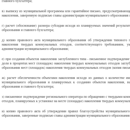
главного бухгалтера;
в) выписку из муниципальной программы или гарантийное письмо, предусматривающ
накопления, заверенную подписью главы администрации муниципального образования и
г) расчет (обоснование) размера субсидии исходя из планируемых значений результ
образования и главного бухгалтера;
д) копию правового акта муниципального образования об утверждении типового п
накопления твердых коммунальных отходов, соответствующего требованиям, у
администрации муниципального образования;
е) при создании объектов накопления заглубленного типа - письменное подтвержден
доли в процентах мест (площадок) накопления твердых коммунальных отходов заглу
образования мест (площадок) накопления твердых коммунальных отходов (копия пись
ж) расчет обеспеченности объектами накопления исходя из данных о количестве и
муниципального образования и планируемых к созданию объектов накопления, в
образования и главного бухгалтера;
з) письменное подтверждение регионального оператора по обращению с твердыми ко
отходов, планируемых к установке на месте (площадке) накопления твердых коммунал
и) копию правового акта об утверждении правил благоустройства муниципального
образования, заверенные подписью главы администрации муниципального образования