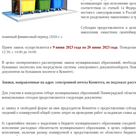
возникающих при исполнении орга
соответствии со статьей 14 Феде
местного самоуправления в Россий
числе раздельному накоплению) и 
Субсидии предоставляются в целя
накопления емкостями (контейне
плановый финансовый период (2026 г.).
Прием заявок осуществляется
с 9 июня 2023 года по 20 июня 2023 года
. Понедельн
12.30, с 14:00 до 16:00.
В целях своевременного рассмотрения заявок муниципальных образований, необход
бумажных носителях или посредством системы электронного документооборота Лени
документов на бумажном носителе в Комитет).
Заявки, направленные на адрес электронной почты Комитета, не подлежат расс
Для участия в конкурсном отборе муниципальных образований Ленинградской области 
коммунальных отходов предоставляются следующие документы:
а) заявку в свободной форме на имя председателя Комитета о предоставлении субси
сведений о планируемой общей сумме затрат на проведение работ за подписью главы 
б) гарантийное письмо о выделении в бюджете муниципального образования (сводно
исполнение расходных обязательств муниципального образования, в целях софинанс
исполнения, включая размер планируемой к предоставлению из областного бюджета