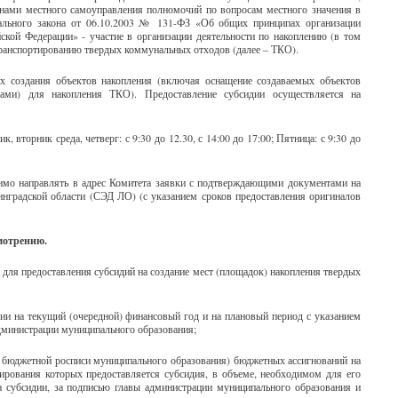
нами местного самоуправления полномочий по вопросам местного значения в
рального закона от 06.10.2003 № 131-ФЗ «Об общих принципах организации
ской Федерации» - участие в организации деятельности по накоплению (в том
транспортированию твердых коммунальных отходов (далее – ТКО).
х создания объектов накопления (включая оснащение создаваемых объектов
рами) для накопления ТКО). Предоставление субсидии осуществляется на
ик, вторник среда, четверг: с 9:30 до 12.30, с 14:00 до 17:00; Пятница: с 9:30 до
имо направлять в адрес Комитета заявки с подтверждающими документами на
нградской области (СЭД ЛО) (с указанием сроков предоставления оригиналов
мотрению.
для предоставления субсидий на создание мест (площадок) накопления твердых
дии на текущий (очередной) финансовый год и на плановый период с указанием
администрации муниципального образования;
й бюджетной росписи муниципального образования) бюджетных ассигнований на
ирования которых предоставляется субсидия, в объеме, необходимом для его
 субсидии, за подписью главы администрации муниципального образования и