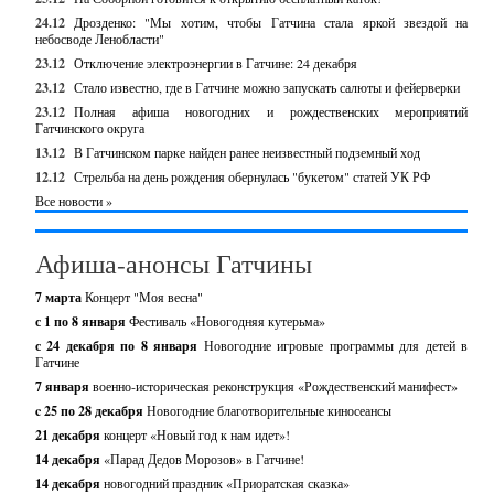
24.12
Дрозденко: "Мы хотим, чтобы Гатчина стала яркой звездой на
небосводе Ленобласти"
23.12
Отключение электроэнергии в Гатчине: 24 декабря
23.12
Стало известно, где в Гатчине можно запускать салюты и фейерверки
23.12
Полная афиша новогодних и рождественских мероприятий
Гатчинского округа
13.12
В Гатчинском парке найден ранее неизвестный подземный ход
12.12
Стрельба на день рождения обернулась "букетом" статей УК РФ
Все новости »
Афиша-анонсы Гатчины
7 марта
Концерт "Моя весна"
с 1 по 8 января
Фестиваль «Новогодняя кутерьма»
с 24 декабря по 8 января
Новогодние игровые программы для детей в
Гатчине
7 января
военно-историческая реконструкция «Рождественский манифест»
c 25 по 28 декабря
Новогодние благотворительные киносеансы
21 декабря
концерт «Новый год к нам идет»!
14 декабря
«Парад Дедов Морозов» в Гатчине!
14 декабря
новогодний праздник «Приоратская сказка»