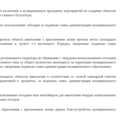
ее включение в муниципальную программу мероприятий по созданию объектов
 главного бухгалтера;
атов использования субсидии за подписью главы администрации муниципального
роекта объекта накопления с приложением копии проекта места (площадки)
казанным в пункте 3.4 настоящего Порядка, заверенные подписью главы
ие регионального оператора по обращению с твердыми коммунальными отходами
бленного типа от общего количества имеющихся на территории муниципального
ма, заверенная подписью главы администрации муниципального образования);
меющихся объектов накопления в соответствии со схемой санитарной очистки
ыраженный в процентах, за подписью главы администрации муниципального
ммунальными отходами типа контейнеров для накопления твердых коммунальных
ьных отходов;
 образования с приложением копии правил благоустройства муниципального
.