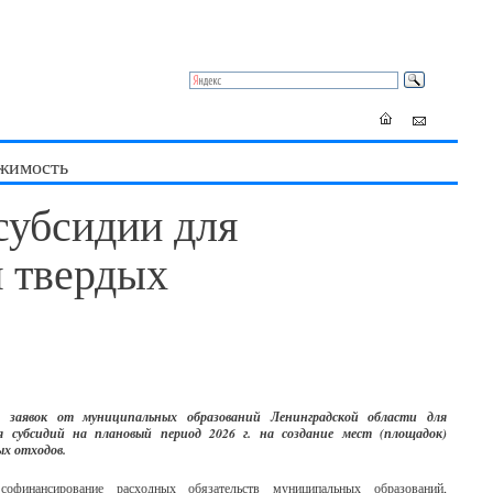
жимость
субсидии для
я твердых
 заявок от муниципальных образований Ленинградской области для
я субсидий на плановый период 2026 г. на создание мест (площадок)
х отходов.
офинансирование расходных обязательств муниципальных образований,