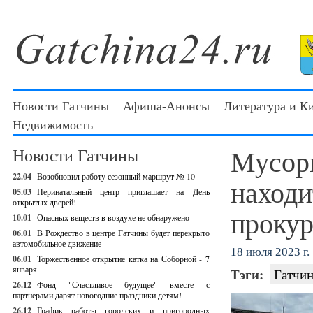
Новости Гатчины
Афиша-Анонсы
Литература и К
Недвижимость
Мусор
Новости Гатчины
22.04
Возобновил работу сезонный маршрут № 10
находи
05.03
Перинатальный центр приглашает на День
открытых дверей!
прокур
10.01
Опасных веществ в воздухе не обнаружено
06.01
В Рождество в центре Гатчины будет перекрыто
автомобильное движение
18 июля 2023 г.
06.01
Торжественное открытие катка на Соборной - 7
января
Тэги:
Гатчин
26.12
Фонд "Счастливое будущее" вместе с
партнерами дарят новогодние праздники детям!
26.12
График работы городских и пригородных