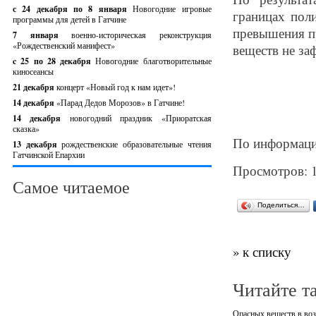
с 24 декабря по 8 января
Новогодние игровые
границах пол
программы для детей в Гатчине
превышения п
7 января
военно-историческая реконструкция
«Рождественский манифест»
веществ не за
c 25 по 28 декабря
Новогодние благотворительные
киносеансы
21 декабря
концерт «Новый год к нам идет»!
14 декабря
«Парад Дедов Морозов» в Гатчине!
14 декабря
новогодний праздник «Приоратская
сказка»
По информаци
13 декабря
рождественские образовательные чтения
Гатчинской Епархии
Просмотров: 
Самое читаемое
Поделиться…
» к списку
Читайте т
Опасных веществ в воз