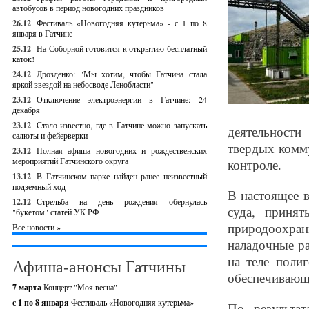
автобусов в период новогодних праздников
26.12
Фестиваль «Новогодняя кутерьма» - с 1 по 8
января в Гатчине
25.12
На Соборной готовится к открытию бесплатный
каток!
24.12
Дрозденко: "Мы хотим, чтобы Гатчина стала
яркой звездой на небосводе Ленобласти"
23.12
Отключение электроэнергии в Гатчине: 24
декабря
23.12
Стало известно, где в Гатчине можно запускать
деятельност
салюты и фейерверки
твердых комм
23.12
Полная афиша новогодних и рождественских
мероприятий Гатчинского округа
контроле.
13.12
В Гатчинском парке найден ранее неизвестный
подземный ход
В настоящее 
12.12
Стрельба на день рождения обернулась
суда, приня
"букетом" статей УК РФ
природоохра
Все новости »
наладочные ра
на теле поли
Афиша-анонсы Гатчины
обеспечивающи
7 марта
Концерт "Моя весна"
с 1 по 8 января
Фестиваль «Новогодняя кутерьма»
По результа