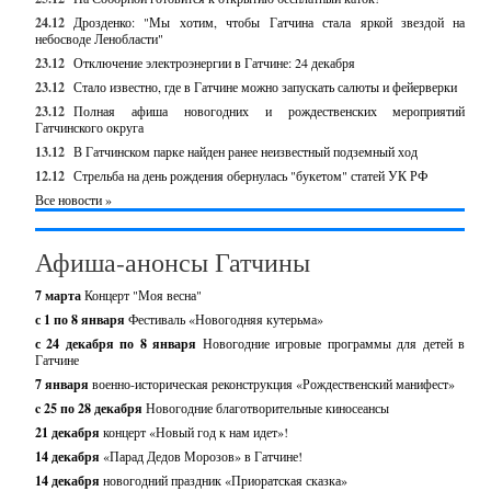
24.12
Дрозденко: "Мы хотим, чтобы Гатчина стала яркой звездой на
небосводе Ленобласти"
23.12
Отключение электроэнергии в Гатчине: 24 декабря
23.12
Стало известно, где в Гатчине можно запускать салюты и фейерверки
23.12
Полная афиша новогодних и рождественских мероприятий
Гатчинского округа
13.12
В Гатчинском парке найден ранее неизвестный подземный ход
12.12
Стрельба на день рождения обернулась "букетом" статей УК РФ
Все новости »
Афиша-анонсы Гатчины
7 марта
Концерт "Моя весна"
с 1 по 8 января
Фестиваль «Новогодняя кутерьма»
с 24 декабря по 8 января
Новогодние игровые программы для детей в
Гатчине
7 января
военно-историческая реконструкция «Рождественский манифест»
c 25 по 28 декабря
Новогодние благотворительные киносеансы
21 декабря
концерт «Новый год к нам идет»!
14 декабря
«Парад Дедов Морозов» в Гатчине!
14 декабря
новогодний праздник «Приоратская сказка»