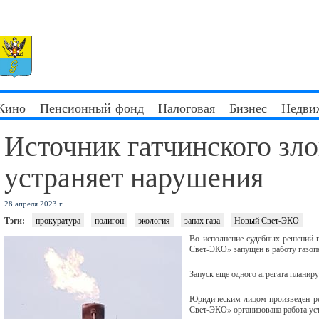
 Кино
Пенсионный фонд
Налоговая
Бизнес
Недви
Источник гатчинского зл
устраняет нарушения
28 апреля 2023 г.
Тэги:
прокуратура
полигон
экология
запах газа
Новый Свет-ЭКО
Во исполнение судебных решений 
Свет-ЭКО» запущен в работу газоп
Запуск еще одного агрегата планиру
Юридическим лицом произведен ре
Свет-ЭКО» организована работа уст