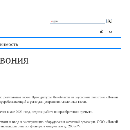
жимость
овония
по результатам исков Прокуратуры Ленобласти на мусорном полигоне «Новый
ерерабатывающий агрегат для устранения свалочных газов.
ется в мае 2023 года, ведется работа по приобретению третьего.
монт и ввод в эксплуатацию оборудования активной дегазации. ООО «Новый
ановки для очистки фильтрата мощностью до 200 м³/ч.