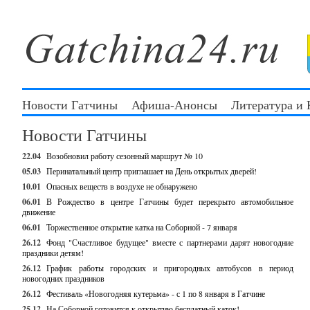
Новости Гатчины
Афиша-Анонсы
Литература и
Новости Гатчины
22.04
Возобновил работу сезонный маршрут № 10
05.03
Перинатальный центр приглашает на День открытых дверей!
10.01
Опасных веществ в воздухе не обнаружено
06.01
В Рождество в центре Гатчины будет перекрыто автомобильное
движение
06.01
Торжественное открытие катка на Соборной - 7 января
26.12
Фонд "Счастливое будущее" вместе с партнерами дарят новогодние
праздники детям!
26.12
График работы городских и пригородных автобусов в период
новогодних праздников
26.12
Фестиваль «Новогодняя кутерьма» - с 1 по 8 января в Гатчине
25.12
На Соборной готовится к открытию бесплатный каток!