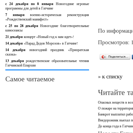
с 24 декабря по 8 января
Новогодние игровые
программы для детей в Гатчине
7 января
военно-историческая реконструкция
«Рождественский манифест»
c 25 по 28 декабря
Новогодние благотворительные
По информаци
киносеансы
21 декабря
концерт «Новый год к нам идет»!
Просмотров: 
14 декабря
«Парад Дедов Морозов» в Гатчине!
14 декабря
новогодний праздник «Приоратская
сказка»
Поделиться…
13 декабря
рождественские образовательные чтения
Гатчинской Епархии
» к списку
Самое читаемое
Читайте т
Опасных веществ в воз
О пожаре на территори
Банкрот выплатил рабо
Внедорожник выехал по
До конца года в Гатчи