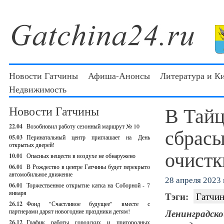
Новости Гатчины
Афиша-Анонсы
Литература и К
Недвижимость
В Тайц
Новости Гатчины
22.04
Возобновил работу сезонный маршрут № 10
сбрасы
05.03
Перинатальный центр приглашает на День
открытых дверей!
очистк
10.01
Опасных веществ в воздухе не обнаружено
06.01
В Рождество в центре Гатчины будет перекрыто
автомобильное движение
28 апреля 2023 г
06.01
Торжественное открытие катка на Соборной - 7
января
Тэги:
Гатчин
26.12
Фонд "Счастливое будущее" вместе с
партнерами дарят новогодние праздники детям!
Ленинградс
26.12
График работы городских и пригородных