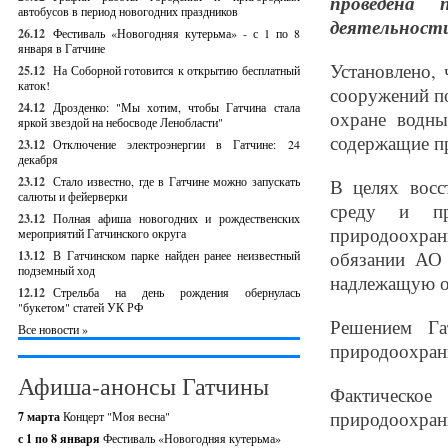
проведена 
автобусов в период новогодних праздников
деятельност
26.12
Фестиваль «Новогодняя кутерьма» - с 1 по 8
января в Гатчине
Установлено,
25.12
На Соборной готовится к открытию бесплатный
каток!
сооружений по
24.12
Дрозденко: "Мы хотим, чтобы Гатчина стала
охране водны
яркой звездой на небосводе Ленобласти"
содержащие п
23.12
Отключение электроэнергии в Гатчине: 24
декабря
23.12
Стало известно, где в Гатчине можно запускать
В целях вос
салюты и фейерверки
среду и пре
23.12
Полная афиша новогодних и рождественских
природоохран
мероприятий Гатчинского округа
обязании АО 
13.12
В Гатчинском парке найден ранее неизвестный
подземный ход
надлежащую о
12.12
Стрельба на день рождения обернулась
"букетом" статей УК РФ
Решением Га
Все новости »
природоохран
Афиша-анонсы Гатчины
Фактическо
природоохран
7 марта
Концерт "Моя весна"
с 1 по 8 января
Фестиваль «Новогодняя кутерьма»