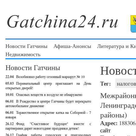
Новости Гатчины
Афиша-Анонсы
Литература и К
Недвижимость
Новос
Новости Гатчины
22.04
Возобновил работу сезонный маршрут № 10
Тег:
налогов
05.03
Перинатальный центр приглашает на День
открытых дверей!
Межрайо
10.01
Опасных веществ в воздухе не обнаружено
06.01
В Рождество в центре Гатчины будет перекрыто
Ленингра
автомобильное движение
районы)
06.01
Торжественное открытие катка на Соборной - 7
января
Адрес:
188306,
26.12
Фонд "Счастливое будущее" вместе с
партнерами дарят новогодние праздники детям!
сайт
26.12
График работы городских и пригородных