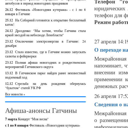
Телефон "г
автобусов в период новогодних праздников
юридических 
26.12
Фестиваль «Новогодняя кутерьма» - с 1 по 8
января в Гатчине
телефон для фи
25.12
На Соборной готовится к открытию бесплатный
Режим работ
каток!
24.12
Дрозденко: "Мы хотим, чтобы Гатчина стала
яркой звездой на небосводе Ленобласти"
27 апреля 14:1
23.12
Отключение электроэнергии в Гатчине: 24
декабря
О переходе н
23.12
Стало известно, где в Гатчине можно запускать
салюты и фейерверки
Межрайонная
23.12
Полная афиша новогодних и рождественских
напоминает, ч
мероприятий Гатчинского округа
внесении из
13.12
В Гатчинском парке найден ранее неизвестный
подземный ход
применении к
12.12
Стрельба на день рождения обернулась
денежных расче
"букетом" статей УК РФ
Все новости »
26 апреля 17:5
Сведения о н
Афиша-анонсы Гатчины
Межрайонная 
о размещении
7 марта
Концерт "Моя весна"
с 1 по 8 января
Фестиваль «Новогодняя кутерьма»
информацион