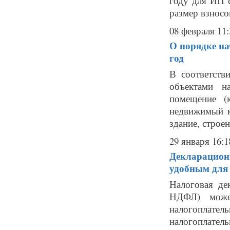
году для ИП 
размер взносов
08 февраля 11:
О порядке на
год
В соответств
объектами н
помещение (к
недвижимый к
здание, строени
29 января 16:1
Декларационн
удобным для 
Налоговая де
НДФЛ) може
налогопла
налогоплате