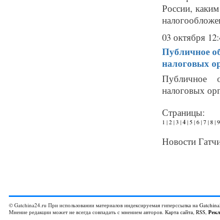
России, каким
налогообложен
03 октября 12:
Публичное о
налоговых о
Публичное о
налоговых орг
Страницы:
1
|
2
|
3
|
4
|
5
|
6
|
7
|
8
|
9
Новости Гатчи
© Gatchina24.ru При использовании материалов индексируемая гиперссылка на
Gatchina
Мнение редакции может не всегда совпадать с мнением авторов.
Карта сайта
,
RSS
,
Рек