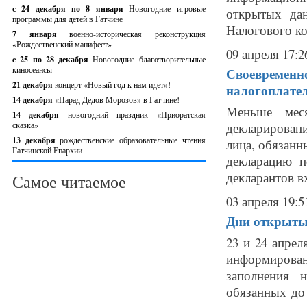
с 24 декабря по 8 января
Новогодние игровые
открытых дан
программы для детей в Гатчине
Налогового ко
7 января
военно-историческая реконструкция
«Рождественский манифест»
09 апреля 17:2
c 25 по 28 декабря
Новогодние благотворительные
киносеансы
Своевременно
21 декабря
концерт «Новый год к нам идет»!
налогоплате
14 декабря
«Парад Дедов Морозов» в Гатчине!
Меньше меся
14 декабря
новогодний праздник «Приоратская
сказка»
декларирован
13 декабря
рождественские образовательные чтения
лица, обязанн
Гатчинской Епархии
декларацию 
декларантов вх
Самое читаемое
03 апреля 19:5
Дни открытых
23 и 24 апрел
информирова
заполнения 
обязанных до 