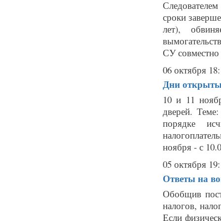
Следователем
сроки заверше
лет), обви
вымогательст
СУ совместно 
06 октября 18:
Дни открытых
10 и 11 нояб
дверей. Теме
порядке ис
налогоплател
ноября - с 10.0
05 октября 19:
Ответы на в
Обобщив пос
налогов, нало
Если физичес