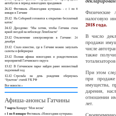
декларирован
автобусов в период новогодних праздников
26.12
Фестиваль «Новогодняя кутерьма» - с 1 по 8
Физические 
января в Гатчине
налоговую и
25.12
На Соборной готовится к открытию бесплатный
каток!
2018 года.
24.12
Дрозденко: "Мы хотим, чтобы Гатчина стала
яркой звездой на небосводе Ленобласти"
В число декл
23.12
Отключение электроэнергии в Гатчине: 24
продажи имущ
декабря
23.12
Стало известно, где в Гатчине можно запускать
числе автотра
салюты и фейерверки
также получи
23.12
Полная афиша новогодних и рождественских
тотализаторов
мероприятий Гатчинского округа
13.12
В Гатчинском парке найден ранее неизвестный
подземный ход
При этом сле
12.12
Стрельба на день рождения обернулась
при продаже
"букетом" статей УК РФ
имущества, п
Все новости »
дарения, нас
отношении иму
Афиша-анонсы Гатчины
лет.
7 марта
Концерт "Моя весна"
с 1 по 8 января
Фестиваль «Новогодняя кутерьма»
Своевремен