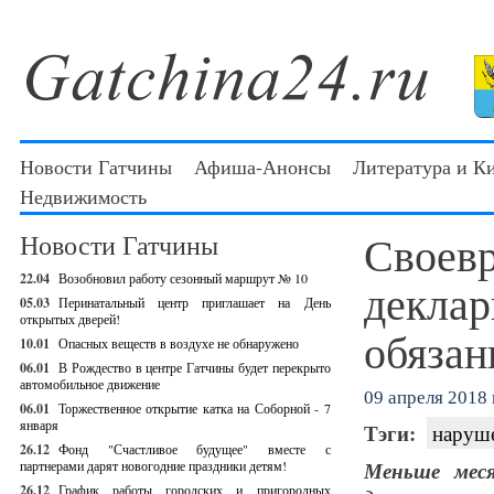
Новости Гатчины
Афиша-Анонсы
Литература и К
Недвижимость
Своев
Новости Гатчины
22.04
Возобновил работу сезонный маршрут № 10
деклар
05.03
Перинатальный центр приглашает на День
открытых дверей!
обязан
10.01
Опасных веществ в воздухе не обнаружено
06.01
В Рождество в центре Гатчины будет перекрыто
автомобильное движение
09 апреля 2018 г
06.01
Торжественное открытие катка на Соборной - 7
января
Тэги:
наруш
26.12
Фонд "Счастливое будущее" вместе с
партнерами дарят новогодние праздники детям!
Меньше меся
26.12
График работы городских и пригородных