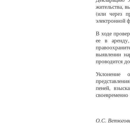
жительства, в
(или через п
электронной 
В ходе провер
ее в аренду
правоохрани
выявлении н
проводится до
Уклонение 
представлени
пеней, взыск
своевременно 
О.С. Ветюгова