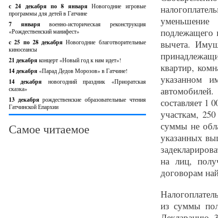
с 24 декабря по 8 января
Новогодние игровые
налогоплател
программы для детей в Гатчине
уменьшение
7 января
военно-историческая реконструкция
подлежащего 
«Рождественский манифест»
c 25 по 28 декабря
Новогодние благотворительные
вычета. Имущ
киносеансы
принадлежащи
21 декабря
концерт «Новый год к нам идет»!
квартир, комн
14 декабря
«Парад Дедов Морозов» в Гатчине!
указанном и
14 декабря
новогодний праздник «Приоратская
сказка»
автомобилей
13 декабря
рождественские образовательные чтения
составляет 1 
Гатчинской Епархии
участкам, 25
суммы не обл
Самое читаемое
указанных вы
задекларирова
на лиц, пол
договорам най
Налогоплатель
из суммы пол
Декларацию 