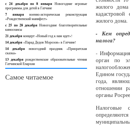
с 24 декабря по 8 января
Новогодние игровые
жилого дома 
программы для детей в Гатчине
кадастровой
7 января
военно-историческая реконструкция
«Рождественский манифест»
жилого дома.
c 25 по 28 декабря
Новогодние благотворительные
киносеансы
- Кем опре
21 декабря
концерт «Новый год к нам идет»!
налога?
14 декабря
«Парад Дедов Морозов» в Гатчине!
14 декабря
новогодний праздник «Приоратская
- Информация
сказка»
орган по эл
13 декабря
рождественские образовательные чтения
Гатчинской Епархии
налогообложен
Едином госуд
Самое читаемое
года, являю
отношении р
органы Росрее
Налоговые с
определяются
муниципальны