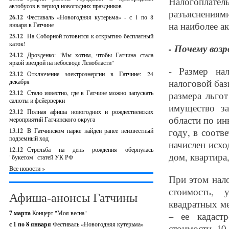
Налогоплател
автобусов в период новогодних праздников
разъяснениям
26.12
Фестиваль «Новогодняя кутерьма» - с 1 по 8
на наиболее а
января в Гатчине
25.12
На Соборной готовится к открытию бесплатный
каток!
- Почему воз
24.12
Дрозденко: "Мы хотим, чтобы Гатчина стала
яркой звездой на небосводе Ленобласти"
- Размер на
23.12
Отключение электроэнергии в Гатчине: 24
налоговой баз
декабря
23.12
Стало известно, где в Гатчине можно запускать
размера льгот
салюты и фейерверки
имущество за
23.12
Полная афиша новогодних и рождественских
области по ин
мероприятий Гатчинского округа
году, в соотв
13.12
В Гатчинском парке найден ранее неизвестный
подземный ход
начислен исхо
12.12
Стрельба на день рождения обернулась
дом, квартира,
"букетом" статей УК РФ
Все новости »
При этом нало
стоимость, 
Афиша-анонсы Гатчины
квадратных м
7 марта
Концерт "Моя весна"
– ее кадаст
с 1 по 8 января
Фестиваль «Новогодняя кутерьма»
стоимости 10