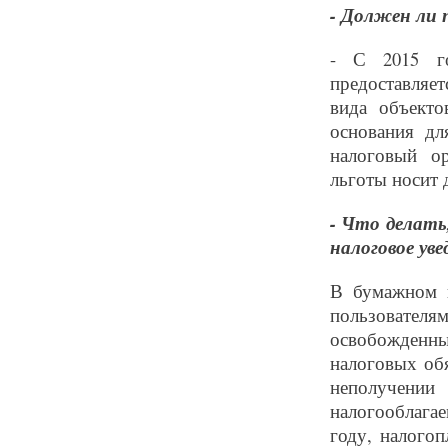
- Должен ли 
- С 2015 го
предоставляе
вида объекто
основания дл
налоговый ор
льготы носит 
- Что делать
налоговое уве
В бумажном в
пользовател
освобожденн
налоговых обя
неполучени
налогооблага
году, налого