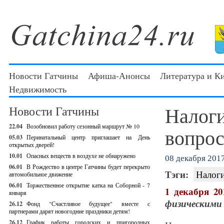
Новости Гатчины
Афиша-Анонсы
Литература и К
Недвижимость
Налоги
Новости Гатчины
22.04
Возобновил работу сезонный маршрут № 10
вопрос
05.03
Перинатальный центр приглашает на День
открытых дверей!
10.01
Опасных веществ в воздухе не обнаружено
08 декабря 2017
06.01
В Рождество в центре Гатчины будет перекрыто
Тэги:
Налог
автомобильное движение
06.01
Торжественное открытие катка на Соборной - 7
1 декабря 20
января
физическими 
26.12
Фонд "Счастливое будущее" вместе с
партнерами дарят новогодние праздники детям!
26.12
График работы городских и пригородных