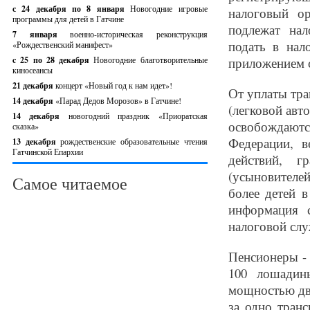
с 24 декабря по 8 января
Новогодние игровые
налоговый ор
программы для детей в Гатчине
подлежат на
7 января
военно-историческая реконструкция
подать в нал
«Рождественский манифест»
c 25 по 28 декабря
Новогодние благотворительные
приложением 
киносеансы
21 декабря
концерт «Новый год к нам идет»!
От уплаты тра
14 декабря
«Парад Дедов Морозов» в Гатчине!
(легковой авт
14 декабря
новогодний праздник «Приоратская
освобождают
сказка»
Федерации, в
13 декабря
рождественские образовательные чтения
Гатчинской Епархии
действий, г
(усыновителей
Самое читаемое
более детей в
информация 
налоговой слу
Пенсионеры -
100 лошадин
мощностью дви
за одно транс