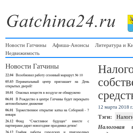
Новости Гатчины
Афиша-Анонсы
Литература и К
Недвижимость
Налог
Новости Гатчины
22.04
Возобновил работу сезонный маршрут № 10
собств
05.03
Перинатальный центр приглашает на День
открытых дверей!
средст
10.01
Опасных веществ в воздухе не обнаружено
06.01
В Рождество в центре Гатчины будет перекрыто
автомобильное движение
12 марта 2018 г.
06.01
Торжественное открытие катка на Соборной - 7
января
Тэги:
Налог
26.12
Фонд "Счастливое будущее" вместе с
партнерами дарят новогодние праздники детям!
Налоговая 
26.12
График работы городских и пригородных