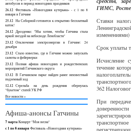
средств, за
автобусов в период новогодних праздников
ГИМС, Ростех
26.12
Фестиваль «Новогодняя кутерьма» - с 1 по 8
января в Гатчине
Ставки налог
25.12
На Соборной готовится к открытию бесплатный
каток!
Ленинградск
24.12
Дрозденко: "Мы хотим, чтобы Гатчина стала
изменениями) 
яркой звездой на небосводе Ленобласти"
23.12
Отключение электроэнергии в Гатчине: 24
Срок уплаты т
декабря
23.12
Стало известно, где в Гатчине можно запускать
салюты и фейерверки
Исчисление 
23.12
Полная афиша новогодних и рождественских
течение котор
мероприятий Гатчинского округа
налогоплате
13.12
В Гатчинском парке найден ранее неизвестный
подземный ход
транспортного
12.12
Стрельба на день рождения обернулась
362 Налоговог
"букетом" статей УК РФ
Все новости »
При передач
довереннос
Афиша-анонсы Гатчины
зарегистрир
транспортно
7 марта
Концерт "Моя весна"
с 1 по 8 января
Фестиваль «Новогодняя кутерьма»
регистрирующ