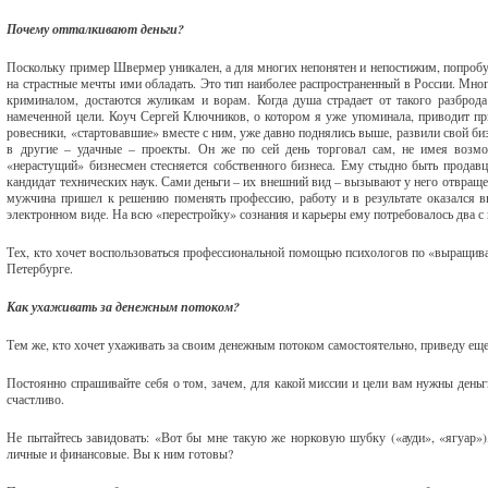
Почему отталкивают деньги?
Поскольку пример Швермер уникален, а для многих непонятен и непостижим, попробуе
на страстные мечты ими обладать. Это тип наиболее распространенный в России. Многи
криминалом, достаются жуликам и ворам. Когда душа страдает от такого разброда
намеченной цели. Коуч Сергей Ключников, о котором я уже упоминала, приводит пр
ровесники, «стартовавшие» вместе с ним, уже давно поднялись выше, развили свой би
в другие – удачные – проекты. Он же по сей день торговал сам, не имея возмож
«нерастущий» бизнесмен стесняется собственного бизнеса. Ему стыдно быть продав
кандидат технических наук. Сами деньги – их внешний вид – вызывают у него отвраще
мужчина пришел к решению поменять профессию, работу и в результате оказался в
электронном виде. На всю «перестройку» сознания и карьеры ему потребовалось два с
Тех, кто хочет воспользоваться профессиональной помощью психологов по «выращиван
Петербурге.
Как ухаживать за денежным потоком?
Тем же, кто хочет ухаживать за своим денежным потоком самостоятельно, приведу ещ
Постоянно спрашивайте себя о том, зачем, для какой миссии и цели вам нужны деньг
счастливо.
Не пытайтесь завидовать: «Вот бы мне такую же норковую шубку («ауди», «ягуар»),
личные и финансовые. Вы к ним готовы?