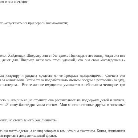
тно о них мечтают;
что «спускают» их при первой возможности;
ог Хайдемари Швермер живет без денег. Пятнадцать лет назад, когда она все
ез денег для Швермер оказалась столь удачной, что она свои «исследования»
ала квартиру и раздала средства от ее продажи нуждающимся. Сначала она
а за животными. Затем стала подрабатывать мытьем посуды в ресторане (за еду),
омпьютером… Все ее личное имущество умещается в небольшом чемодане: три
ть и немощь ее не страшат: она рассчитывает на поддержку детей и внуков,
ет: «Я живу благодаря моим связям. Мои многочисленные друзья и знакомые
нег, но стоить много, как личность».
о, но чисто одетая, а ее вид говорит о том, что она счастлива. Книга, написанная
е авторе снят документальный фильм.