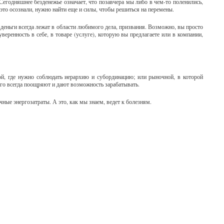
Сегодняшнее безденежье означает, что позавчера мы либо в чем-то поленились,
это осознали, нужно найти еще и силы, чтобы решиться на перемены.
 деньги всегда лежат в области любимого дела, призвания. Возможно, вы просто
веренность в себе, в товаре (услуге), которую вы предлагаете или в компании,
ной, где нужно соблюдать иерархию и субординацию; или рыночной, в которой
ого всегда поощряют и дают возможность зарабатывать.
чные энергозатраты. А это, как мы знаем, ведет к болезням.