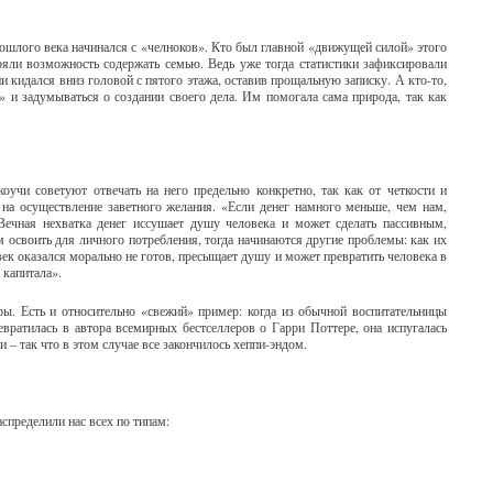
ошлого века начинался с «челноков». Кто был главной «движущей силой» этого
яли возможность содержать семью. Ведь уже тогда статистики зафиксировали
и кидался вниз головой с пятого этажа, оставив прощальную записку. А кто-то,
 и задумываться о создании своего дела. Им помогала сама природа, так как
оучи советуют отвечать на него предельно конкретно, так как от четкости и
 на осуществление заветного желания. «Если денег намного меньше, чем нам,
 Вечная нехватка денег иссушает душу человека и может сделать пассивным,
 освоить для личного потребления, тогда начинаются другие проблемы: как их
ек оказался морально не готов, пресыщает душу и может превратить человека в
 капитала».
ы. Есть и относительно «свежий» пример: когда из обычной воспитательницы
вратилась в автора всемирных бестселлеров о Гарри Поттере, она испугалась
и – так что в этом случае все закончилось хеппи-эндом.
спределили нас всех по типам: