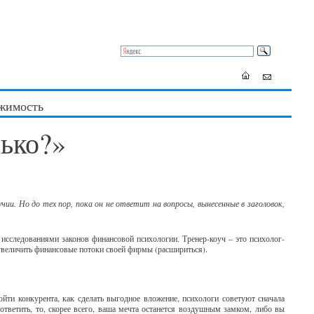
жимость
лько?»
чии. Но до тех пор, пока он не ответит на вопросы, вынесенные в заголовок,
 исследованиями законов финансовой психологии. Тренер-коуч – это психолог-
 увеличить финансовые потоки своей фирмы (расшириться).
бойти конкурента, как сделать выгодное вложение, психологи советуют сначала
 ответить, то, скорее всего, ваша мечта останется воздушным замком, либо вы