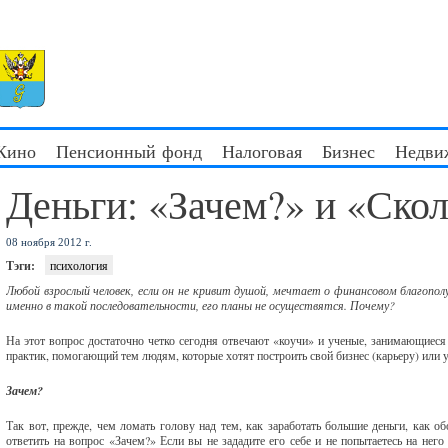
 Кино
Пенсионный фонд
Налоговая
Бизнес
Недви
Деньги: «Зачем?» и «Ско
08 ноября 2012 г.
Тэги:
психология
Любой взрослый человек, если он не кривит душой, мечтает о финансовом благополу
именно в такой последовательности, его планы не осуществятся. Почему?
На этот вопрос достаточно четко сегодня отвечают «коучи» и ученые, занимающиеся
практик, помогающий тем людям, которые хотят построить свой бизнес (карьеру) или
Зачем?
Так вот, прежде, чем ломать голову над тем, как заработать большие деньги, как о
ответить на вопрос «Зачем?» Если вы не зададите его себе и не попытаетесь на него