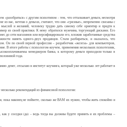
м «разобраться» с другим психотипом – тем, что отталкивает деньги, несмотря
е из нас, мечтая о деньгах, считают, что они «грязные», непременно связаны с
 мыслей и желаний, человеку трудно дать самому себе ориентир и придти к
имер из своей практики. К нему обратился мужчина, торгующий дисками. Его
знес до сети магазинов или версифицировали его, вложив заработанные средства
ности нанять одного-двух продавцов. Стали разбираться, и оказалось, что
цом. Он по своей первой профессии – разработчик «железа» для компьютеров,
ние. В итоге работы с психологом-коучем, применения нескольких психотехник,
ысокооплачиваемы менеджером банка, к которому деньги приходили только в
 половиной года.
ию денег, отсылаю в институт коучинга, который уже несколько лет работает в
е несколько рекомендаций из финансовой психологии:
и, пока наконец не поймете, сколько же ВАМ их нужно, чтобы жить спокойно и
 как у соседки (да) – ведь тогда вы должны будете принять и их проблемы –