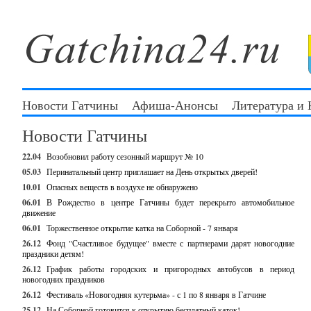
Новости Гатчины
Афиша-Анонсы
Литература и
Новости Гатчины
22.04
Возобновил работу сезонный маршрут № 10
05.03
Перинатальный центр приглашает на День открытых дверей!
10.01
Опасных веществ в воздухе не обнаружено
06.01
В Рождество в центре Гатчины будет перекрыто автомобильное
движение
06.01
Торжественное открытие катка на Соборной - 7 января
26.12
Фонд "Счастливое будущее" вместе с партнерами дарят новогодние
праздники детям!
26.12
График работы городских и пригородных автобусов в период
новогодних праздников
26.12
Фестиваль «Новогодняя кутерьма» - с 1 по 8 января в Гатчине
25.12
На Соборной готовится к открытию бесплатный каток!