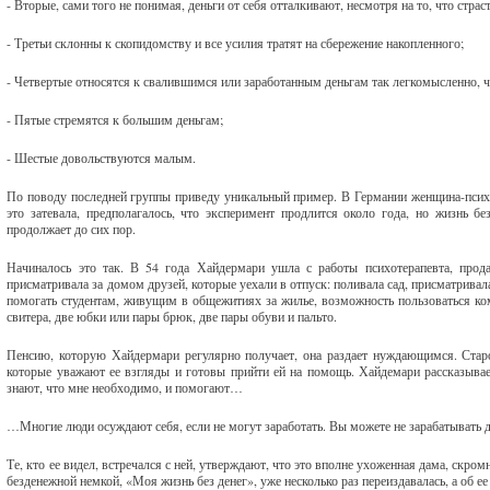
- Вторые, сами того не понимая, деньги от себя отталкивают, несмотря на то, что страс
- Третьи склонны к скопидомству и все усилия тратят на сбережение накопленного;
- Четвертые относятся к свалившимся или заработанным деньгам так легкомысленно, 
- Пятые стремятся к большим деньгам;
- Шестые довольствуются малым.
По поводу последней группы приведу уникальный пример. В Германии женщина-психол
это затевала, предполагалось, что эксперимент продлится около года, но жизнь б
продолжает до сих пор.
Начиналось это так. В 54 года Хайдермари ушла с работы психотерапевта, прод
присматривала за домом друзей, которые уехали в отпуск: поливала сад, присматривал
помогать студентам, живущим в общежитиях за жилье, возможность пользоваться к
свитера, две юбки или пары брюк, две пары обуви и пальто.
Пенсию, которую Хайдермари регулярно получает, она раздает нуждающимся. Старос
которые уважают ее взгляды и готовы прийти ей на помощь. Хайдемари рассказыва
знают, что мне необходимо, и помогают…
…Многие люди осуждают себя, если не могут заработать. Вы можете не зарабатывать де
Те, кто ее видел, встречался с ней, утверждают, что это вполне ухоженная дама, скромн
безденежной немкой, «Моя жизнь без денег», уже несколько раз переиздавалась, а об е