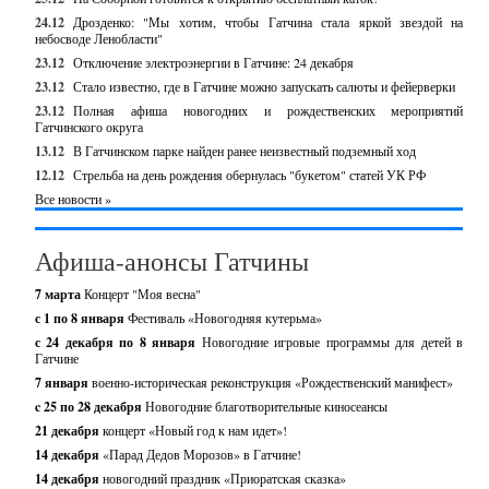
24.12
Дрозденко: "Мы хотим, чтобы Гатчина стала яркой звездой на
небосводе Ленобласти"
23.12
Отключение электроэнергии в Гатчине: 24 декабря
23.12
Стало известно, где в Гатчине можно запускать салюты и фейерверки
23.12
Полная афиша новогодних и рождественских мероприятий
Гатчинского округа
13.12
В Гатчинском парке найден ранее неизвестный подземный ход
12.12
Стрельба на день рождения обернулась "букетом" статей УК РФ
Все новости »
Афиша-анонсы Гатчины
7 марта
Концерт "Моя весна"
с 1 по 8 января
Фестиваль «Новогодняя кутерьма»
с 24 декабря по 8 января
Новогодние игровые программы для детей в
Гатчине
7 января
военно-историческая реконструкция «Рождественский манифест»
c 25 по 28 декабря
Новогодние благотворительные киносеансы
21 декабря
концерт «Новый год к нам идет»!
14 декабря
«Парад Дедов Морозов» в Гатчине!
14 декабря
новогодний праздник «Приоратская сказка»