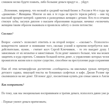
слишком мелко будете плавать, либо большие деньги придут и… уйдут.
…Вспомним, например, что мелкий и средний частный бизнес в России в 90-е годы пр
«движения»? Женщины. Многие из них в те годы не просто теряли работу – они тер
высокий процент матерей- одиночек и разведенных женщин с детьми. Кто-то в отчаяни
стиснув зубы, засунув диплом о высшем образовании подальше, начинал «челночить»
женщина таким образом выживала и проявляла заботу о своем потомстве.
Сколько?
Вопрос «зачем?» позволяет ответить и на второй вопрос – «сколько?». Психологи-к
конкретности зависит и понимание того, сколько усилий и времени потребуется вам
действительно, нужно, - считает коуч Сергей Ключников, - то это выедает душу.
зависимым от их нехватки и завистливым. Если денег намного больше, чем мы можем
защитить и куда спрятать. Слишком большой поток денег, к управлению которых челов
прожигателя жизни или в скупое существо, способное на преступление ради сохранения
Нам об этих метаморфозах достаточно «сообщалось» на школьных уроках литератур
детского садика, пишущей тексты на бумажных салфетках в кафе, Джоан Ролинг пре
свалившихся на нее денег. Ей помог друг, посоветовав купить для семьи замок в Англи
Как потратить?
По тому, как мы эмоционально воспринимаем и тратим деньги, психологи давно уже ра
- Первые умеют деньги притягивать;