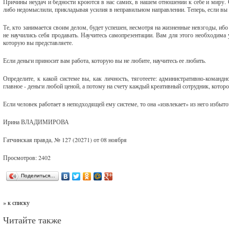
Причины неудач и бедности кроются в нас самих, в нашем отношении к себе и миру. 
либо недомыслили, прикладывая усилия в неправильном направлении. Теперь, если вы 
Те, кто занимается своим делом, будет успешен, несмотря на жизненные невзгоды, ибо
не научились себя продавать. Научитесь самопрезентации. Вам для этого необходима у
которую вы представляете.
Если деньги приносит вам работа, которую вы не любите, научитесь ее любить.
Определите, к какой системе вы, как личность, тяготеете: административно-команд
главное - деньги любой ценой, а потому на счету каждый креативный сотрудник, котор
Если человек работает в неподходящей ему системе, то она «извлекает» из него избыто
Ирина ВЛАДИМИРОВА
Гатчинская правда, № 127 (20271) от 08 ноября
Просмотров: 2402
Поделиться…
» к списку
Читайте также