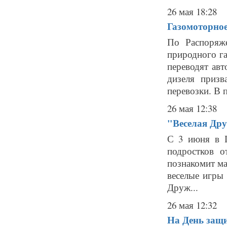
26 мая 18:28
Газомоторное
По Распоряж
природного га
переводят ав
дизеля приз
перевозки. В 
26 мая 12:38
"Веселая Др
С 3 июня в Г
подростков 
познакомит ма
веселые игры 
Друж...
26 мая 12:32
На День защи