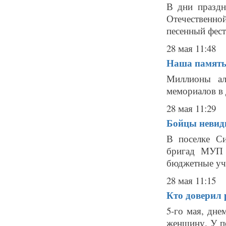
В дни праздн
Отечественн
песенный фест
28 мая 11:48
Наша памят
Миллионы ал
мемориалов в 
28 мая 11:29
Бойцы невид
В поселке Си
бригад МУП
бюджетные учр
28 мая 11:15
Кто доверил 
5-го мая, дн
женщину. У п