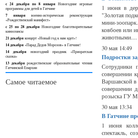
с 24 декабря по 8 января
Новогодние игровые
1 июня в дер
программы для детей в Гатчине
"Золотая подк
7 января
военно-историческая реконструкция
«Рождественский манифест»
мини-зоопарк
c 25 по 28 декабря
Новогодние благотворительные
ковбоев или и
киносеансы
животными....
21 декабря
концерт «Новый год к нам идет»!
14 декабря
«Парад Дедов Морозов» в Гатчине!
30 мая 14:49
14 декабря
новогодний праздник «Приоратская
Подростки за
сказка»
13 декабря
рождественские образовательные чтения
Сотрудники п
Гатчинской Епархии
совершении к
Самое читаемое
Варшавской в 
совершении д
розыска ГУ МВ
30 мая 13:34
В Гатчине п
1 июня колл
спектакль, с