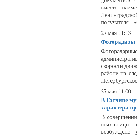
вместо наим
Ленинградск
получателя - «
27 мая 11:13
Фоторадары в
Фоторадарн
администрат
скорости движ
районе на сл
Петербургское
27 мая 11:00
В Гатчине му
характера п
В совершении
школьницы п
возбуждено 