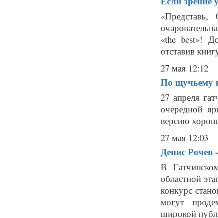
Если зрение 
«Представь,
очаровательна
«the best»! 
отставив книгу
27 мая 12:12
По щучьему в
27 апреля га
очередной яр
версию хорошо
27 мая 12:03
Денис Рочев 
В Гатчинско
областной эта
конкурс стано
могут проде
широкой публи