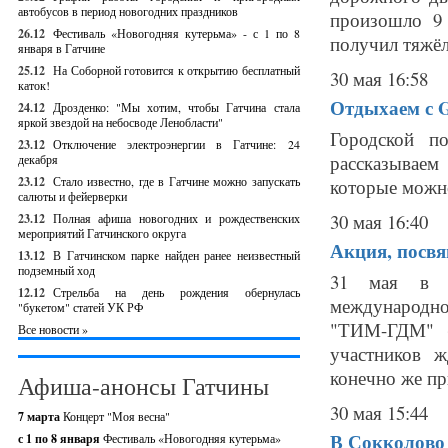
автобусов в период новогодних праздников
произошло 9
26.12
Фестиваль «Новогодняя кутерьма» - с 1 по 8
получил тяжёл
января в Гатчине
25.12
На Соборной готовится к открытию бесплатный
30 мая 16:58
каток!
Отдыхаем с Ga
24.12
Дрозденко: "Мы хотим, чтобы Гатчина стала
яркой звездой на небосводе Ленобласти"
Городской п
23.12
Отключение электроэнергии в Гатчине: 24
рассказываем
декабря
23.12
Стало известно, где в Гатчине можно запускать
которые можно
салюты и фейерверки
30 мая 16:40
23.12
Полная афиша новогодних и рождественских
мероприятий Гатчинского округа
Акция, посвя
13.12
В Гатчинском парке найден ранее неизвестный
подземный ход
31 мая в Га
12.12
Стрельба на день рождения обернулась
международно
"букетом" статей УК РФ
"ТИМ-ГДМ" (
Все новости »
участников ж
конечно же пр
Афиша-анонсы Гатчины
30 мая 15:44
7 марта
Концерт "Моя весна"
В Сокколово 
с 1 по 8 января
Фестиваль «Новогодняя кутерьма»