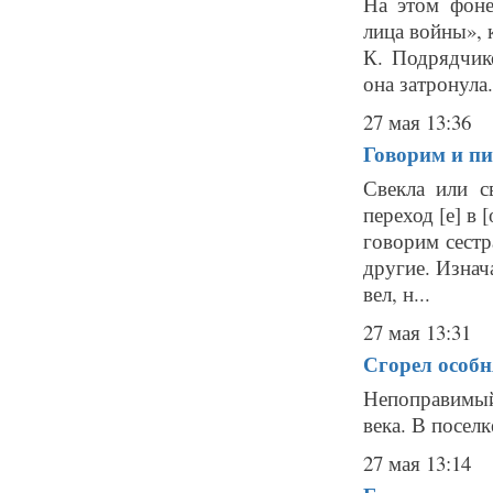
На этом фоне
лица войны», 
К. Подрядчик
она затронула.
27 мая 13:36
Говорим и пи
Свекла или с
переход [е] в 
говорим сестра
другие. Изнач
вел, н...
27 мая 13:31
Сгорел особ
Непоправимый
века. В посел
27 мая 13:14