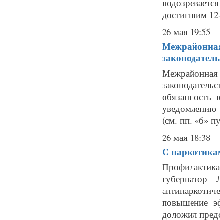
подозреваетс
достигшим 12-
26 мая 19:55
Межрайонная
законодатель
Межрайонн
законодатель
обязанность 
уведомлению 
(см. пп. «б» пу
26 мая 18:38
С наркотикам
Профилактика 
губернатор 
антинаркотич
повышение эф
доложил предс