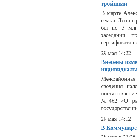
тройнями
В марте Алек
семьи Ленинг
бы по 3 млн
заседании п
сертификата н
29 мая 14:22
Внесены изме
индивидуаль
Межрайонная
сведения нал
постановлени
№462 «О раз
государственн
29 мая 14:12
В Коммунаре 
28 мая в 21:2