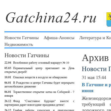
Новости Гатчины
Афиша-Анонсы
Литература и К
Недвижимость
Архив
Новости Гатчины
22.04
Возобновил работу сезонный маршрут № 10
Новости 
05.03
Перинатальный центр приглашает на День
открытых дверей!
31 мая 15:44
10.01
Опасных веществ в воздухе не обнаружено
06.01
В Рождество в центре Гатчины будет перекрыто
В Гатчине и 
автомобильное движение
июня
06.01
Торжественное открытие катка на Соборной - 7
января
Железнодорож
26.12
Фонд "Счастливое будущее" вместе с
требующий о
партнерами дарят новогодние праздники детям!
дорожного дв
26.12
График работы городских и пригородных