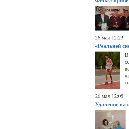
Финал приве
26 мая 12:23
«Реальней сно
В
с
в
ч
с
26 мая 12:05
Удаление кат