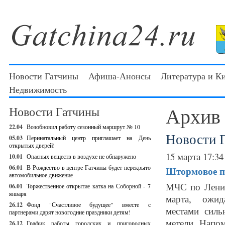
Новости Гатчины
Афиша-Анонсы
Литература и К
Недвижимость
Архив
Новости Гатчины
22.04
Возобновил работу сезонный маршрут № 10
Новости 
05.03
Перинатальный центр приглашает на День
открытых дверей!
15 марта 17:34
10.01
Опасных веществ в воздухе не обнаружено
06.01
В Рождество в центре Гатчины будет перекрыто
Штормовое п
автомобильное движение
МЧС по Ленин
06.01
Торжественное открытие катка на Соборной - 7
января
марта, ожида
26.12
Фонд "Счастливое будущее" вместе с
местами силь
партнерами дарят новогодние праздники детям!
метели. Напо
26.12
График работы городских и пригородных