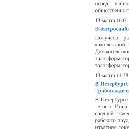
перед избир
общественност
13 марта 16:01
Электроснабж
Получено ра
комплектной 
Детскосель
трансформат
трансформатор
13 марта 14:38
В Петербурге
"рабовладел
В Петербурге
летнего Иона
средней тяже
рабского тру
изъятием доку