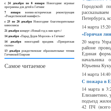
с 24 декабря по 8 января
Новогодние игровые
Городской п
программы для детей в Гатчине
рассказывае
7 января
военно-историческая реконструкция
«Рождественский манифест»
Петербурга, к
c 25 по 28 декабря
Новогодние благотворительные
киносеансы
14 марта 15:20
21 декабря
концерт «Новый год к нам идет»!
«Горячая лин
14 декабря
«Парад Дедов Морозов» в Гатчине!
20 марта Упр
14 декабря
новогодний праздник «Приоратская
сказка»
районе прово
13 декабря
рождественские образовательные чтения
Единая форм
Гатчинской Епархии
начальника 
Самое читаемое
Юрьевна Куку
14 марта 14:40
С пожара в Е
14 марта в 3
Елизаветино, 
подъезд жило
42 ПЧ (всего