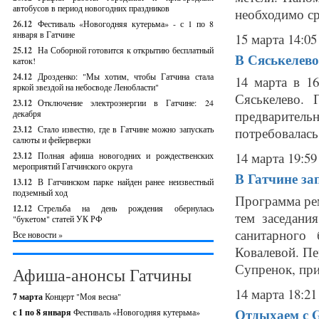
автобусов в период новогодних праздников
необходимо ср
26.12
Фестиваль «Новогодняя кутерьма» - с 1 по 8
января в Гатчине
15 марта 14:05
25.12
На Соборной готовится к открытию бесплатный
В Сяськелево
каток!
24.12
Дрозденко: "Мы хотим, чтобы Гатчина стала
14 марта в 1
яркой звездой на небосводе Ленобласти"
Сяськелево.
23.12
Отключение электроэнергии в Гатчине: 24
предварител
декабря
23.12
Стало известно, где в Гатчине можно запускать
потребовалась
салюты и фейерверки
14 марта 19:59
23.12
Полная афиша новогодних и рождественских
мероприятий Гатчинского округа
В Гатчине за
13.12
В Гатчинском парке найден ранее неизвестный
подземный ход
Программа ре
12.12
Стрельба на день рождения обернулась
тем заседани
"букетом" статей УК РФ
санитарного
Все новости »
Ковалевой. Пе
Супренок, при
Афиша-анонсы Гатчины
14 марта 18:21
7 марта
Концерт "Моя весна"
Отдыхаем с Ga
с 1 по 8 января
Фестиваль «Новогодняя кутерьма»