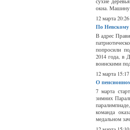
сухие деревь
окна. Машину 
12 марта 20:26
По Невскому 
В адрес Прави
патриотичес
попросили по
2014 года, в
воинскими под
12 марта 15:17
О пенсионно
7 марта стар
зимних Парал
паралимпиаде
команда ока
медальном зачё
12 марта 15:10