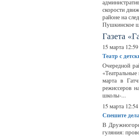
администрат
скорости движ
районе на сле
Пушкинское шо
Газета «Г
15 марта 12:59
Театр с детс
Очередной ра
«Театральные
марта в Гат
режиссеров н
школы-...
15 марта 12:54
Спешите дела
В Дружногорс
гуляния: пров