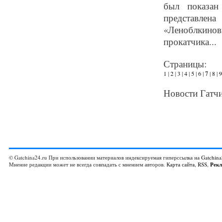
был показан
представлена
«Леноблкин
прокатчика...
Страницы:
1
|
2
|
3
|
4
|
5
|
6
|
7
|
8
|
9
Новости Гатчи
© Gatchina24.ru При использовании материалов индексируемая гиперссылка на
Gatchina
Мнение редакции может не всегда совпадать с мнением авторов.
Карта сайта
,
RSS
,
Рек