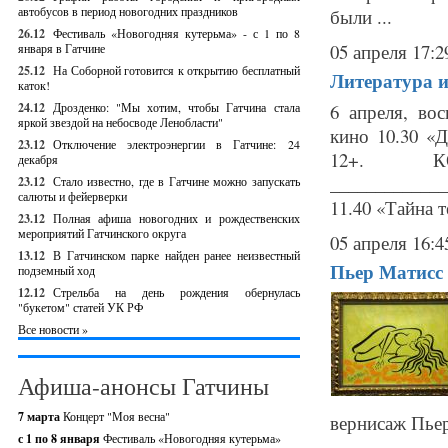
автобусов в период новогодних праздников
были ...
26.12
Фестиваль «Новогодняя кутерьма» - с 1 по 8
05 апреля 17:2
января в Гатчине
25.12
На Соборной готовится к открытию бесплатный
Литература и
каток!
24.12
Дрозденко: "Мы хотим, чтобы Гатчина стала
6 апреля, в
яркой звездой на небосводе Ленобласти"
кино 10.30 «Д
23.12
Отключение электроэнергии в Гатчине: 24
12+. К
декабря
_____________
23.12
Стало известно, где в Гатчине можно запускать
салюты и фейерверки
11.40 «Тайна т
23.12
Полная афиша новогодних и рождественских
мероприятий Гатчинского округа
05 апреля 16:4
13.12
В Гатчинском парке найден ранее неизвестный
Пьер Матисс 
подземный ход
12.12
Стрельба на день рождения обернулась
"букетом" статей УК РФ
Все новости »
Афиша-анонсы Гатчины
7 марта
Концерт "Моя весна"
вернисаж Пьер
с 1 по 8 января
Фестиваль «Новогодняя кутерьма»