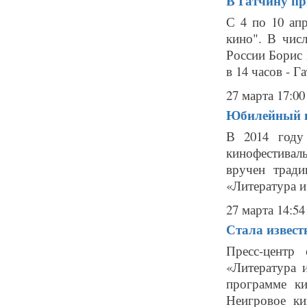
В Гатчину пр
С 4 по 10 ап
кино". В чис
России Борис 
в 14 часов - Г
27 марта 17:00
Юбилейный г
В 2014 году
кинофестивал
вручен трад
«Литература и
27 марта 14:54
Стала извест
Пресс-центр
«Литература 
программе к
Неигровое ки