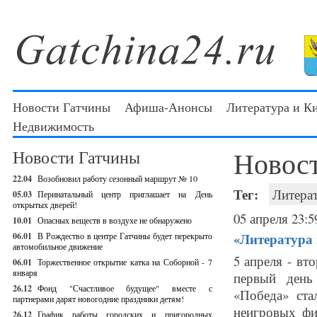
Новости Гатчины
Афиша-Анонсы
Литература и К
Недвижимость
Новос
Новости Гатчины
22.04
Возобновил работу сезонный маршрут № 10
Тег:
Литера
05.03
Перинатальный центр приглашает на День
открытых дверей!
05 апреля 23:5
10.01
Опасных веществ в воздухе не обнаружено
«Литература 
06.01
В Рождество в центре Гатчины будет перекрыто
автомобильное движение
5 апреля - вт
06.01
Торжественное открытие катка на Соборной - 7
января
первый день
26.12
Фонд "Счастливое будущее" вместе с
«Победа» ста
партнерами дарят новогодние праздники детям!
неигровых фи
26.12
График работы городских и пригородных