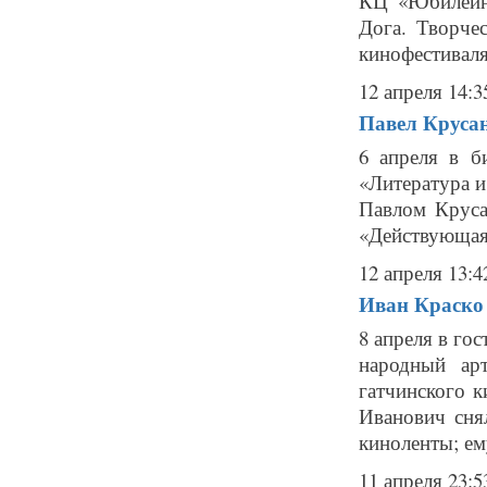
КЦ «Юбилейн
Дога. Творче
кинофестиваля
12 апреля 14:3
Павел Крусан
6 апреля в б
«Литература и
Павлом Круса
«Действующая 
12 апреля 13:4
Иван Краско 
8 апреля в го
народный ар
гатчинского 
Иванович снял
киноленты; ему
11 апреля 23:5