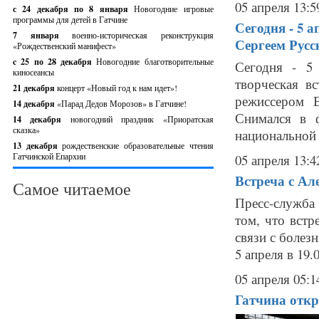
05 апреля 13:5
с 24 декабря по 8 января
Новогодние игровые
программы для детей в Гатчине
Сегодня - 5 
7 января
военно-историческая реконструкция
Сергеем Рус
«Рождественский манифест»
c 25 по 28 декабря
Новогодние благотворительные
Сегодня - 5 
киносеансы
творческая в
21 декабря
концерт «Новый год к нам идет»!
режиссером В
14 декабря
«Парад Дедов Морозов» в Гатчине!
Снимался в 
14 декабря
новогодний праздник «Приоратская
сказка»
национальной 
13 декабря
рождественские образовательные чтения
Гатчинской Епархии
05 апреля 13:4
Встреча с Ал
Самое читаемое
Пресс-служба 
том, что встр
связи с болез
5 апреля в 19.
05 апреля 05:1
Гатчина отк