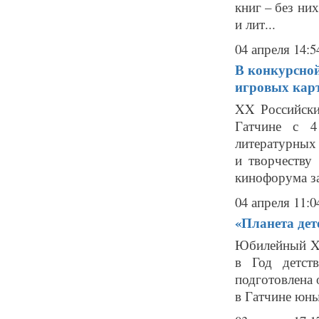
книг – без ни
и лит...
04 апреля 14:5
В конкурсно
игровых кар
XX Российски
Гатчине с 4
литературных
и творчеству
кинофорума за
04 апреля 11:0
«Планета дет
Юбилейный XX
в Год детст
подготовлена 
в Гатчине юны