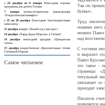
с 24 декабря по 8 января
Новогодние игровые
Так он пришел
программы для детей в Гатчине
буквы».
7 января
военно-историческая реконструкция
«Рождественский манифест»
c 25 по 28 декабря
Новогодние благотворительные
Труд писател
киносеансы
помимо него о
21 декабря
концерт «Новый год к нам идет»!
момент Павел
14 декабря
«Парад Дедов Морозов» в Гатчине!
над восстанов
14 декабря
новогодний праздник «Приоратская
сказка»
С гостями тво
13 декабря
рождественские образовательные чтения
Гатчинской Епархии
и выразил со
Павел Крусано
Самое читаемое
это такое - 
страницы: «
титульный лис
связывает со
приходят элек
Писатель счит
появляется и