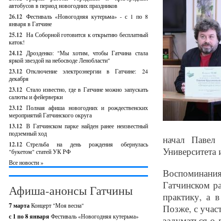
автобусов в период новогодних праздников
26.12
Фестиваль «Новогодняя кутерьма» - с 1 по 8
января в Гатчине
25.12
На Соборной готовится к открытию бесплатный
каток!
24.12
Дрозденко: "Мы хотим, чтобы Гатчина стала
яркой звездой на небосводе Ленобласти"
23.12
Отключение электроэнергии в Гатчине: 24
декабря
23.12
Стало известно, где в Гатчине можно запускать
салюты и фейерверки
23.12
Полная афиша новогодних и рождественских
мероприятий Гатчинского округа
13.12
В Гатчинском парке найден ранее неизвестный
подземный ход
начал Павел 
12.12
Стрельба на день рождения обернулась
Университета 
"букетом" статей УК РФ
Все новости »
Воспоминания 
Гатчинском р
Афиша-анонсы Гатчины
практику, а в
7 марта
Концерт "Моя весна"
Позже, с учас
с 1 по 8 января
Фестиваль «Новогодняя кутерьма»
задуматься о 