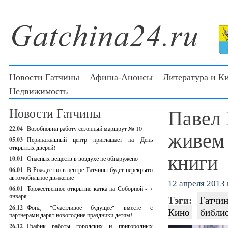
Новости Гатчины
Афиша-Анонсы
Литература и К
Недвижимость
Павел 
Новости Гатчины
22.04
Возобновил работу сезонный маршрут № 10
живем 
05.03
Перинатальный центр приглашает на День
открытых дверей!
книги
10.01
Опасных веществ в воздухе не обнаружено
06.01
В Рождество в центре Гатчины будет перекрыто
автомобильное движение
12 апреля 2013 г
06.01
Торжественное открытие катка на Соборной - 7
января
Тэги:
Гатчин
26.12
Фонд "Счастливое будущее" вместе с
Кино
библио
партнерами дарят новогодние праздники детям!
26.12
График работы городских и пригородных