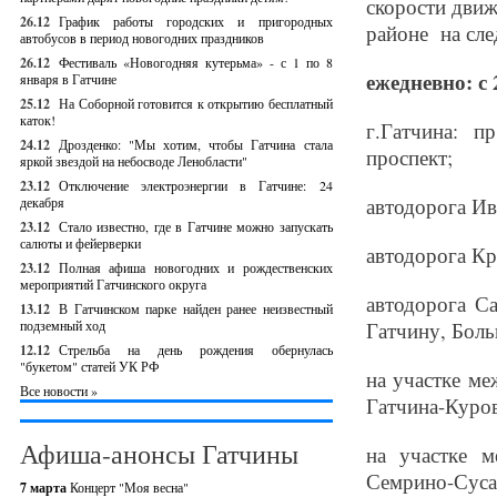
скорости движ
26.12
График работы городских и пригородных
районе на сл
автобусов в период новогодних праздников
26.12
Фестиваль «Новогодняя кутерьма» - с 1 по 8
ежедневно: с 2
января в Гатчине
25.12
На Соборной готовится к открытию бесплатный
каток!
г.Гатчина: п
24.12
Дрозденко: "Мы хотим, чтобы Гатчина стала
проспект;
яркой звездой на небосводе Ленобласти"
23.12
Отключение электроэнергии в Гатчине: 24
автодорога Ив
декабря
23.12
Стало известно, где в Гатчине можно запускать
салюты и фейерверки
автодорога Кр
23.12
Полная афиша новогодних и рождественских
мероприятий Гатчинского округа
автодорога С
13.12
В Гатчинском парке найден ранее неизвестный
подземный ход
Гатчину, Боль
12.12
Стрельба на день рождения обернулась
"букетом" статей УК РФ
на участке ме
Все новости »
Гатчина-Куро
Афиша-анонсы Гатчины
на участке м
Семрино-Сусан
7 марта
Концерт "Моя весна"