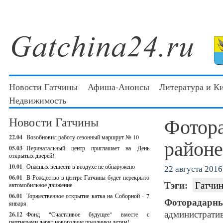
Новости Гатчины
Афиша-Анонсы
Литература и К
Недвижимость
Фотора
Новости Гатчины
22.04
Возобновил работу сезонный маршрут № 10
районе
05.03
Перинатальный центр приглашает на День
открытых дверей!
10.01
Опасных веществ в воздухе не обнаружено
22 августа 2016 
06.01
В Рождество в центре Гатчины будет перекрыто
Тэги:
Гатчин
автомобильное движение
06.01
Торжественное открытие катка на Соборной - 7
Фоторадарн
января
администрат
26.12
Фонд "Счастливое будущее" вместе с
партнерами дарят новогодние праздники детям!