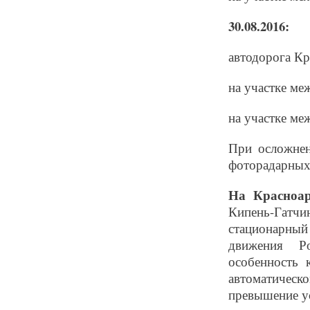
30.08.2016:
автодорога Кр
на участке ме
на участке ме
При осложнен
фоторадарных
На Красноар
Кипень-Гатч
стационарны
движения Р
особенность 
автоматичес
превышение у