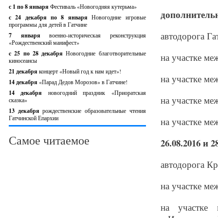
с 1 по 8 января
Фестиваль «Новогодняя кутерьма»
дополнительно
с 24 декабря по 8 января
Новогодние игровые
программы для детей в Гатчине
автодорога Га
7 января
военно-историческая реконструкция
«Рождественский манифест»
c 25 по 28 декабря
Новогодние благотворительные
на участке ме
киносеансы
21 декабря
концерт «Новый год к нам идет»!
на участке ме
14 декабря
«Парад Дедов Морозов» в Гатчине!
14 декабря
новогодний праздник «Приоратская
на участке ме
сказка»
13 декабря
рождественские образовательные чтения
Гатчинской Епархии
на участке ме
Самое читаемое
26.08.2016 и 2
автодорога Кр
на участке ме
на участке 