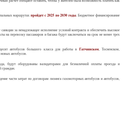
ичный расчет обещают оставить, чтобы у жителей была возможность платить как
ипальных маршрутах
пройдет с 2025 по 2030 годы
. Бюджетное финансирование
 санкции за ненадлежащее исполнение условий контракта и обеспечить высокое
ты на перевозку пассажиров и багажа будут заключаться на срок не менее трех
десят автобусов большого класса для работы в
Гатчинском
, Тосненском,
 новых автобусов.
ода, будут оборудованы валидаторами для безналичной оплаты проезда и
й граждан.
ение части затрат по договорам лизинга газомоторных автобусов и автобусов,