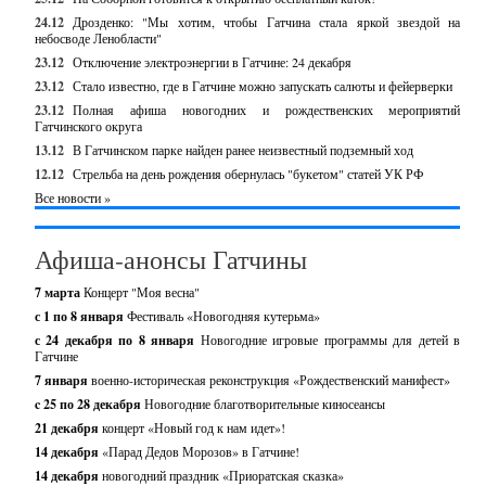
24.12
Дрозденко: "Мы хотим, чтобы Гатчина стала яркой звездой на
небосводе Ленобласти"
23.12
Отключение электроэнергии в Гатчине: 24 декабря
23.12
Стало известно, где в Гатчине можно запускать салюты и фейерверки
23.12
Полная афиша новогодних и рождественских мероприятий
Гатчинского округа
13.12
В Гатчинском парке найден ранее неизвестный подземный ход
12.12
Стрельба на день рождения обернулась "букетом" статей УК РФ
Все новости »
Афиша-анонсы Гатчины
7 марта
Концерт "Моя весна"
с 1 по 8 января
Фестиваль «Новогодняя кутерьма»
с 24 декабря по 8 января
Новогодние игровые программы для детей в
Гатчине
7 января
военно-историческая реконструкция «Рождественский манифест»
c 25 по 28 декабря
Новогодние благотворительные киносеансы
21 декабря
концерт «Новый год к нам идет»!
14 декабря
«Парад Дедов Морозов» в Гатчине!
14 декабря
новогодний праздник «Приоратская сказка»