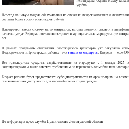
ленинградца. Однако оплату за нал
удобно.
Переход на новую модель обслуживания на смежных межрегиональных и межмуниц
составит более восьми миллиардов рублей.
Планируется ввести систему нетто-контрактов, которая позволит увеличить штрафные
качество услуг. Реформа постепенно затронет и муниципальные маршруты, где контрак
лет.
В рамках программы обновления пассажирского транспорта уже закуплено семь
Подпорожском и Приозерском районах - они
вышли на маршруты
. Впереди — еще 450
Все транспортные средства, задействованные на маршрутах с 1 января 2025 г
кондиционерами, а также отвечать требованиям по перевозке маломобильных категори
Бюджет региона будет предоставлять субсидии транспортным организациям на возмещ
обеспечивающих доступность для маломобильных групп граждан.
По информации пресс-службы Правительства Ленинградской области