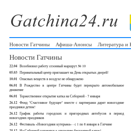
Новости Гатчины
Афиша-Анонсы
Литература и
Новости Гатчины
22.04
Возобновил работу сезонный маршрут № 10
05.03
Перинатальный центр приглашает на День открытых дверей!
10.01
Опасных веществ в воздухе не обнаружено
06.01
В Рождество в центре Гатчины будет перекрыто автомобильное
движение
06.01
Торжественное открытие катка на Соборной - 7 января
26.12
Фонд "Счастливое будущее" вместе с партнерами дарят новогодние
праздники детям!
26.12
График работы городских и пригородных автобусов в период
новогодних праздников
26.12
Фестиваль «Новогодняя кутерьма» - с 1 по 8 января в Гатчине
25.12
На Соборной готовится к открытию бесплатный каток!