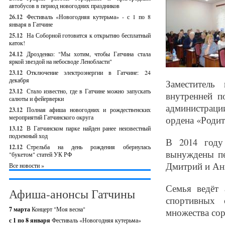
автобусов в период новогодних праздников
26.12
Фестиваль «Новогодняя кутерьма» - с 1 по 8
января в Гатчине
25.12
На Соборной готовится к открытию бесплатный
каток!
24.12
Дрозденко: "Мы хотим, чтобы Гатчина стала
яркой звездой на небосводе Ленобласти"
23.12
Отключение электроэнергии в Гатчине: 24
декабря
Заместитель
23.12
Стало известно, где в Гатчине можно запускать
внутренней п
салюты и фейерверки
администрац
23.12
Полная афиша новогодних и рождественских
мероприятий Гатчинского округа
ордена «Родит
13.12
В Гатчинском парке найден ранее неизвестный
подземный ход
В 2014 году
12.12
Стрельба на день рождения обернулась
вынуждены пе
"букетом" статей УК РФ
Дмитрий и Ан
Все новости »
Семья ведёт 
Афиша-анонсы Гатчины
спортивных 
7 марта
Концерт "Моя весна"
множества сор
с 1 по 8 января
Фестиваль «Новогодняя кутерьма»