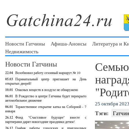
Новости Гатчины
Афиша-Анонсы
Литература и К
Недвижимость
Семью
Новости Гатчины
22.04
Возобновил работу сезонный маршрут № 10
наград
05.03
Перинатальный центр приглашает на День
открытых дверей!
"Родит
10.01
Опасных веществ в воздухе не обнаружено
06.01
В Рождество в центре Гатчины будет перекрыто
автомобильное движение
25 октября 2023 
06.01
Торжественное открытие катка на Соборной - 7
января
Тэги:
Гатчин
26.12
Фонд "Счастливое будущее" вместе с
партнерами дарят новогодние праздники детям!
26.12
График работы городских и пригородных