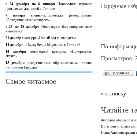
с 24 декабря по 8 января
Новогодние игровые
Народные избр
программы для детей в Гатчине
7 января
военно-историческая реконструкция
«Рождественский манифест»
c 25 по 28 декабря
Новогодние благотворительные
киносеансы
21 декабря
концерт «Новый год к нам идет»!
14 декабря
«Парад Дедов Морозов» в Гатчине!
По информаци
14 декабря
новогодний праздник «Приоратская
сказка»
Просмотров: 
13 декабря
рождественские образовательные чтения
Гатчинской Епархии
Поделиться…
Самое читаемое
» к списку
Читайте т
Жителям обещают новы
В Гатчине открыта фот
Глава Администрации в