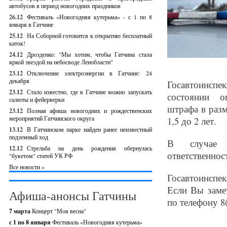
автобусов в период новогодних праздников
26.12
Фестиваль «Новогодняя кутерьма» - с 1 по 8
января в Гатчине
25.12
На Соборной готовится к открытию бесплатный
каток!
24.12
Дрозденко: "Мы хотим, чтобы Гатчина стала
яркой звездой на небосводе Ленобласти"
23.12
Отключение электроэнергии в Гатчине: 24
декабря
Госавтоинспе
23.12
Стало известно, где в Гатчине можно запускать
состоянии о
салюты и фейерверки
штрафа в разм
23.12
Полная афиша новогодних и рождественских
мероприятий Гатчинского округа
1,5 до 2 лет.
13.12
В Гатчинском парке найден ранее неизвестный
подземный ход
В случае п
12.12
Стрельба на день рождения обернулась
ответственнос
"букетом" статей УК РФ
Все новости »
Госавтоинспе
Если Вы заме
Афиша-анонсы Гатчины
по телефону 8(
7 марта
Концерт "Моя весна"
с 1 по 8 января
Фестиваль «Новогодняя кутерьма»