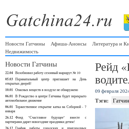
Новости Гатчины
Афиша-Анонсы
Литература и К
Недвижимость
Рейд «
Новости Гатчины
22.04
Возобновил работу сезонный маршрут № 10
водите
05.03
Перинатальный центр приглашает на День
открытых дверей!
10.01
Опасных веществ в воздухе не обнаружено
09 февраля 2024
06.01
В Рождество в центре Гатчины будет перекрыто
Тэги:
Гатчин
автомобильное движение
06.01
Торжественное открытие катка на Соборной - 7
января
26.12
Фонд "Счастливое будущее" вместе с
партнерами дарят новогодние праздники детям!
26.12
График работы городских и пригородных