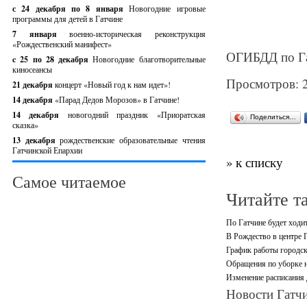
с 24 декабря по 8 января
Новогодние игровые
программы для детей в Гатчине
7 января
военно-историческая реконструкция
«Рождественский манифест»
ОГИБДД по Га
c 25 по 28 декабря
Новогодние благотворительные
киносеансы
Просмотров: 
21 декабря
концерт «Новый год к нам идет»!
14 декабря
«Парад Дедов Морозов» в Гатчине!
14 декабря
новогодний праздник «Приоратская
Поделиться…
сказка»
13 декабря
рождественские образовательные чтения
Гатчинской Епархии
» к списку
Самое читаемое
Читайте т
По Гатчине будет ходи
В Рождество в центре 
График работы городск
Обращения по уборке н
Изменение расписания
Новости Гатчи