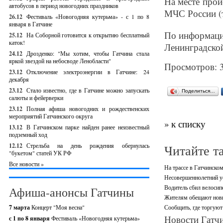
На месте про
автобусов в период новогодних праздников
МЧС России (т
26.12
Фестиваль «Новогодняя кутерьма» - с 1 по 8
января в Гатчине
По информаци
25.12
На Соборной готовится к открытию бесплатный
каток!
Ленинградской
24.12
Дрозденко: "Мы хотим, чтобы Гатчина стала
яркой звездой на небосводе Ленобласти"
Просмотров: 
23.12
Отключение электроэнергии в Гатчине: 24
декабря
23.12
Стало известно, где в Гатчине можно запускать
Поделиться…
салюты и фейерверки
23.12
Полная афиша новогодних и рождественских
мероприятий Гатчинского округа
» к списку
13.12
В Гатчинском парке найден ранее неизвестный
подземный ход
12.12
Стрельба на день рождения обернулась
Читайте т
"букетом" статей УК РФ
Все новости »
На трассе в Гатчинско
Несовершеннолетний ус
Водитель сбил велосип
Афиша-анонсы Гатчины
Жителям обещают новы
7 марта
Концерт "Моя весна"
Сообщить, где торгуют
Новости Гатчи
с 1 по 8 января
Фестиваль «Новогодняя кутерьма»