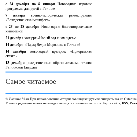
с 24 декабря по 8 января
Новогодние игровые
программы для детей в Гатчине
7 января
военно-историческая реконструкция
«Рождественский манифест»
c 25 по 28 декабря
Новогодние благотворительные
киносеансы
21 декабря
концерт «Новый год к нам идет»!
14 декабря
«Парад Дедов Морозов» в Гатчине!
14 декабря
новогодний праздник «Приоратская
сказка»
13 декабря
рождественские образовательные чтения
Гатчинской Епархии
Самое читаемое
© Gatchina24.ru При использовании материалов индексируемая гиперссылка на
Gatchina
Мнение редакции может не всегда совпадать с мнением авторов.
Карта сайта
,
RSS
,
Рек