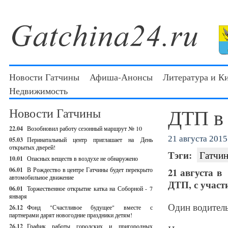
Новости Гатчины
Афиша-Анонсы
Литература и К
Недвижимость
ДТП в 
Новости Гатчины
22.04
Возобновил работу сезонный маршрут № 10
21 августа 2015 
05.03
Перинатальный центр приглашает на День
открытых дверей!
Тэги:
Гатчин
10.01
Опасных веществ в воздухе не обнаружено
06.01
В Рождество в центре Гатчины будет перекрыто
21 августа в
автомобильное движение
ДТП, с участ
06.01
Торжественное открытие катка на Соборной - 7
января
Один водитель
26.12
Фонд "Счастливое будущее" вместе с
партнерами дарят новогодние праздники детям!
26.12
График работы городских и пригородных