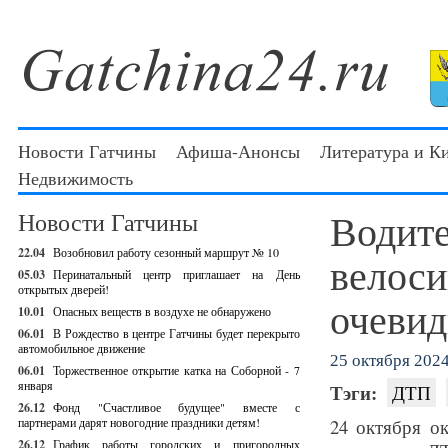
Новости Гатчины
Афиша-Анонсы
Литература и К
Недвижимость
Водите
Новости Гатчины
22.04
Возобновил работу сезонный маршрут № 10
велоси
05.03
Перинатальный центр приглашает на День
открытых дверей!
очевид
10.01
Опасных веществ в воздухе не обнаружено
06.01
В Рождество в центре Гатчины будет перекрыто
автомобильное движение
25 октября 2024 
06.01
Торжественное открытие катка на Соборной - 7
января
Тэги:
ДТП
26.12
Фонд "Счастливое будущее" вместе с
партнерами дарят новогодние праздники детям!
24 октября о
26.12
График работы городских и пригородных