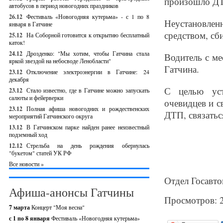
произошло Д
автобусов в период новогодних праздников
26.12
Фестиваль «Новогодняя кутерьма» - с 1 по 8
Неустановле
января в Гатчине
средством, сб
25.12
На Соборной готовится к открытию бесплатный
каток!
24.12
Дрозденко: "Мы хотим, чтобы Гатчина стала
Водитель с м
яркой звездой на небосводе Ленобласти"
Гатчина.
23.12
Отключение электроэнергии в Гатчине: 24
декабря
С целью уст
23.12
Стало известно, где в Гатчине можно запускать
салюты и фейерверки
очевидцев и 
23.12
Полная афиша новогодних и рождественских
ДТП, связаться
мероприятий Гатчинского округа
13.12
В Гатчинском парке найден ранее неизвестный
подземный ход
12.12
Стрельба на день рождения обернулась
"букетом" статей УК РФ
Все новости »
Отдел Госавто
Афиша-анонсы Гатчины
Просмотров: 
7 марта
Концерт "Моя весна"
с 1 по 8 января
Фестиваль «Новогодняя кутерьма»