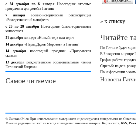
Поделиться…
с 24 декабря по 8 января
Новогодние игровые
программы для детей в Гатчине
7 января
военно-историческая реконструкция
«Рождественский манифест»
» к списку
c 25 по 28 декабря
Новогодние благотворительные
киносеансы
Читайте т
21 декабря
концерт «Новый год к нам идет»!
14 декабря
«Парад Дедов Морозов» в Гатчине!
По Гатчине будет ходи
14 декабря
новогодний праздник «Приоратская
В Рождество в центре 
сказка»
График работы городск
13 декабря
рождественские образовательные чтения
Стрельба на день рожд
Гатчинской Епархии
По информации о комм
Новости Гатчи
Самое читаемое
© Gatchina24.ru При использовании материалов индексируемая гиперссылка на
Gatchina
Мнение редакции может не всегда совпадать с мнением авторов.
Карта сайта
,
RSS
,
Рек