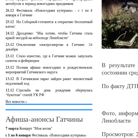
автобусов в период новогодних праздников
26.12
Фестиваль «Новогодняя кутерьма» - с 1 по 8
января в Гатчине
25.12
На Соборной готовится к открытию бесплатный
каток!
24.12
Дрозденко: "Мы хотим, чтобы Гатчина стала
яркой звездой на небосводе Ленобласти"
23.12
Отключение электроэнергии в Гатчине: 24
декабря
23.12
Стало известно, где в Гатчине можно запускать
салюты и фейерверки
В результате
23.12
Полная афиша новогодних и рождественских
состоянии сре
мероприятий Гатчинского округа
13.12
В Гатчинском парке найден ранее неизвестный
подземный ход
По факту ДТП
12.12
Стрельба на день рождения обернулась
"букетом" статей УК РФ
Все новости »
Фото, информ
Афиша-анонсы Гатчины
Ленобласти
7 марта
Концерт "Моя весна"
Просмотров: 
с 1 по 8 января
Фестиваль «Новогодняя кутерьма»