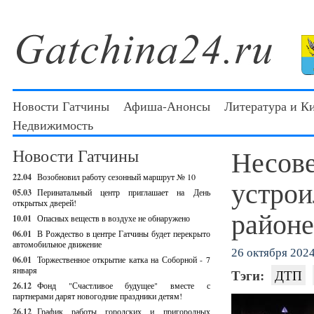
Новости Гатчины
Афиша-Анонсы
Литература и К
Недвижимость
Несов
Новости Гатчины
22.04
Возобновил работу сезонный маршрут № 10
устрои
05.03
Перинатальный центр приглашает на День
открытых дверей!
районе
10.01
Опасных веществ в воздухе не обнаружено
06.01
В Рождество в центре Гатчины будет перекрыто
автомобильное движение
26 октября 2024 
06.01
Торжественное открытие катка на Соборной - 7
января
Тэги:
ДТП
26.12
Фонд "Счастливое будущее" вместе с
партнерами дарят новогодние праздники детям!
26.12
График работы городских и пригородных