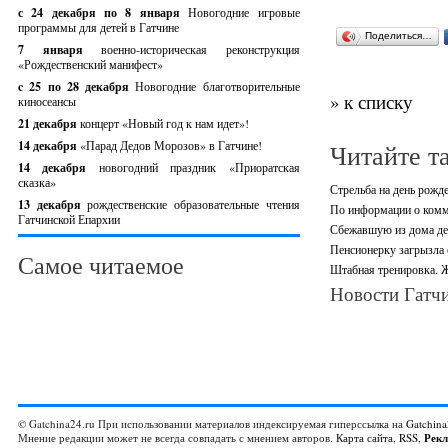
с 24 декабря по 8 января
Новогодние игровые
программы для детей в Гатчине
Поделиться…
7 января
военно-историческая реконструкция
«Рождественский манифест»
c 25 по 28 декабря
Новогодние благотворительные
» к списку
киносеансы
21 декабря
концерт «Новый год к нам идет»!
14 декабря
«Парад Дедов Морозов» в Гатчине!
Читайте т
14 декабря
новогодний праздник «Приоратская
сказка»
Стрельба на день рожд
13 декабря
рождественские образовательные чтения
По информации о комм
Гатчинской Епархии
Сбежавшую из дома де
Пенсионерку загрызла 
Самое читаемое
Штабная тренировка. Ж
Новости Гатчи
© Gatchina24.ru При использовании материалов индексируемая гиперссылка на
Gatchina
Мнение редакции может не всегда совпадать с мнением авторов.
Карта сайта
,
RSS
,
Рек