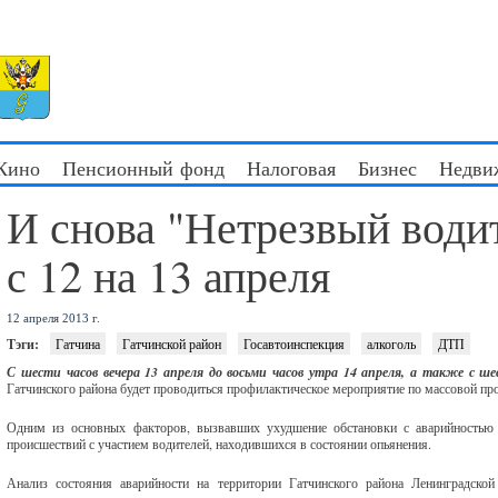
 Кино
Пенсионный фонд
Налоговая
Бизнес
Недви
И снова "Нетрезвый водит
с 12 на 13 апреля
12 апреля 2013 г.
Тэги:
Гатчина
Гатчинской район
Госавтоинспекция
алкоголь
ДТП
С шести часов вечера 13 апреля до восьми часов утра 14 апреля, а также с
ше
Гатчинского района будет проводиться профилактическое мероприятие по массовой про
Одним из основных факторов, вызвавших ухудшение обстановки с аварийностью в
происшествий с участием водителей, находившихся в состоянии опьянения.
Анализ состояния аварийности на территории Гатчинского района Ленинградско