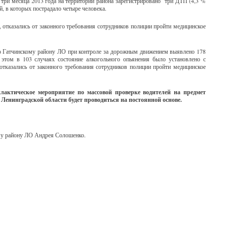
 три месяца 2013 года на территории района зарегистрировано три ДТП (4,3 %
, в которых пострадало четыре человека.
 отказались от законного требования сотрудников полиции пройти медицинское
о Гатчинскому району ЛО при контроле за дорожным движением выявлено 178
этом в 103 случаях состояние алкогольного опьянения было установлено с
отказались от законного требования сотрудников полиции пройти медицинское
лактическое мероприятие по массовой проверке водителей на предмет
Ленинградской области будет проводиться на постоянной основе.
у району ЛО Андрея Солошенко.