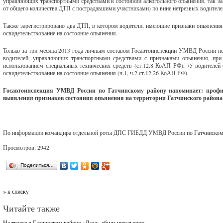
управляющих транспортными средствами в состоянии алкогольного опьянения, так за
от общего количества ДТП с пострадавшими участниками) по вине нетрезвых водителей
Также зарегистрировано два ДТП, в котором водители, имеющие признаки опьянения,
освидетельствование на состояние опьянения.
Только за три месяца 2013 года личным составом Госавтоинспекции УМВД России п
водителей, управляющих транспортными средствами с признаками опьянения, при 
использованием специальных технических средств (ст.12.8 КоАП РФ), 75 водителей 
освидетельствование на состояние опьянения (ч.1, ч.2 ст.12.26 КоАП РФ).
Госавтоинспекция УМВД России по Гатчинскому району напоминает:
профи
выявления признаков состояния опьянения на территории Гатчинского района 
По информации командира отдельной роты ДПС ГИБДД УМВД России по Гатчинском
Просмотров: 2942
Поделиться…
» к списку
Читайте также
На трассе в Гатчинском районе «Лада» сбила школьницу