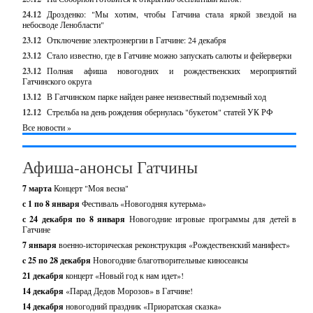
24.12
Дрозденко: "Мы хотим, чтобы Гатчина стала яркой звездой на
небосводе Ленобласти"
23.12
Отключение электроэнергии в Гатчине: 24 декабря
23.12
Стало известно, где в Гатчине можно запускать салюты и фейерверки
23.12
Полная афиша новогодних и рождественских мероприятий
Гатчинского округа
13.12
В Гатчинском парке найден ранее неизвестный подземный ход
12.12
Стрельба на день рождения обернулась "букетом" статей УК РФ
Все новости »
Афиша-анонсы Гатчины
7 марта
Концерт "Моя весна"
с 1 по 8 января
Фестиваль «Новогодняя кутерьма»
с 24 декабря по 8 января
Новогодние игровые программы для детей в
Гатчине
7 января
военно-историческая реконструкция «Рождественский манифест»
c 25 по 28 декабря
Новогодние благотворительные киносеансы
21 декабря
концерт «Новый год к нам идет»!
14 декабря
«Парад Дедов Морозов» в Гатчине!
14 декабря
новогодний праздник «Приоратская сказка»