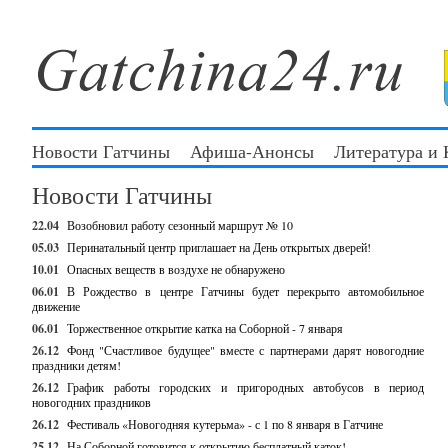
Новости Гатчины
Афиша-Анонсы
Литература и
Новости Гатчины
22.04
Возобновил работу сезонный маршрут № 10
05.03
Перинатальный центр приглашает на День открытых дверей!
10.01
Опасных веществ в воздухе не обнаружено
06.01
В Рождество в центре Гатчины будет перекрыто автомобильное
движение
06.01
Торжественное открытие катка на Соборной - 7 января
26.12
Фонд "Счастливое будущее" вместе с партнерами дарят новогодние
праздники детям!
26.12
График работы городских и пригородных автобусов в период
новогодних праздников
26.12
Фестиваль «Новогодняя кутерьма» - с 1 по 8 января в Гатчине
25.12
На Соборной готовится к открытию бесплатный каток!