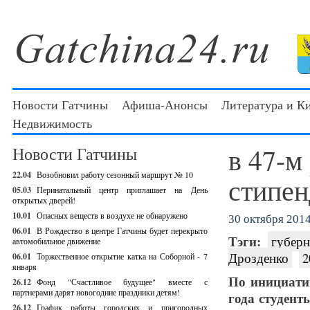
Новости Гатчины
Афиша-Анонсы
Литература и К
Недвижимость
в 47-м
Новости Гатчины
22.04
Возобновил работу сезонный маршрут № 10
стипен
05.03
Перинатальный центр приглашает на День
открытых дверей!
10.01
Опасных веществ в воздухе не обнаружено
30 октября 2014 
06.01
В Рождество в центре Гатчины будет перекрыто
Тэги:
губерн
автомобильное движение
Дрозденко
2
06.01
Торжественное открытие катка на Соборной - 7
января
По инициати
26.12
Фонд "Счастливое будущее" вместе с
партнерами дарят новогодние праздники детям!
года студен
26.12
График работы городских и пригородных