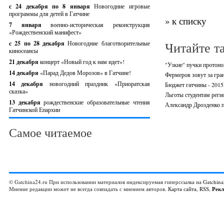
с 24 декабря по 8 января
Новогодние игровые
программы для детей в Гатчине
» к списку
7 января
военно-историческая реконструкция
«Рождественский манифест»
Читайте т
c 25 по 28 декабря
Новогодние благотворительные
киносеансы
21 декабря
концерт «Новый год к нам идет»!
"Узкие" пучки протоно
14 декабря
«Парад Дедов Морозов» в Гатчине!
Фермеров зовут за гра
14 декабря
новогодний праздник «Приоратская
Бюджет гатчины - 2015
сказка»
Льготы студентам реги
13 декабря
рождественские образовательные чтения
Александр Дрозденко 
Гатчинской Епархии
Самое читаемое
© Gatchina24.ru При использовании материалов индексируемая гиперссылка на
Gatchina
Мнение редакции может не всегда совпадать с мнением авторов.
Карта сайта
,
RSS
,
Рек