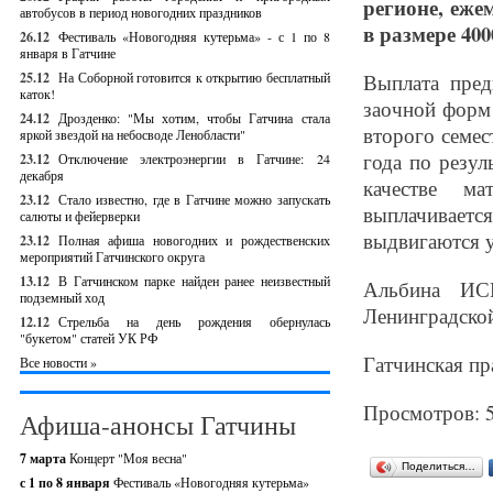
регионе, еже
автобусов в период новогодних праздников
в размере 400
26.12
Фестиваль «Новогодняя кутерьма» - с 1 по 8
января в Гатчине
25.12
На Соборной готовится к открытию бесплатный
Выплата пред
каток!
заочной форм 
24.12
Дрозденко: "Мы хотим, чтобы Гатчина стала
второго семес
яркой звездой на небосводе Ленобласти"
года по резул
23.12
Отключение электроэнергии в Гатчине: 24
декабря
качестве ма
23.12
Стало известно, где в Гатчине можно запускать
выплачивает
салюты и фейерверки
выдвигаются 
23.12
Полная афиша новогодних и рождественских
мероприятий Гатчинского округа
13.12
В Гатчинском парке найден ранее неизвестный
Альбина ИСМ
подземный ход
Ленинградской
12.12
Стрельба на день рождения обернулась
"букетом" статей УК РФ
Гатчинская пр
Все новости »
Просмотров: 
Афиша-анонсы Гатчины
7 марта
Концерт "Моя весна"
Поделиться…
с 1 по 8 января
Фестиваль «Новогодняя кутерьма»