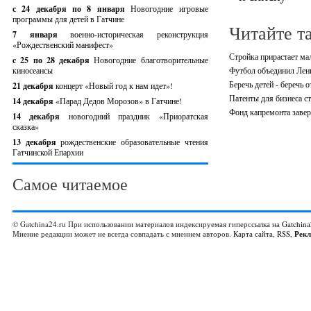
с 24 декабря по 8 января
Новогодние игровые
программы для детей в Гатчине
Читайте т
7 января
военно-историческая реконструкция
«Рождественский манифест»
Стройка прирастает м
c 25 по 28 декабря
Новогодние благотворительные
киносеансы
Футбол объединил Лен
Беречь детей - беречь о
21 декабря
концерт «Новый год к нам идет»!
Патенты для бизнеса ст
14 декабря
«Парад Дедов Морозов» в Гатчине!
Фонд капремонта завер
14 декабря
новогодний праздник «Приоратская
сказка»
13 декабря
рождественские образовательные чтения
Гатчинской Епархии
Самое читаемое
© Gatchina24.ru При использовании материалов индексируемая гиперссылка на
Gatchina
Мнение редакции может не всегда совпадать с мнением авторов.
Карта сайта
,
RSS
,
Рек