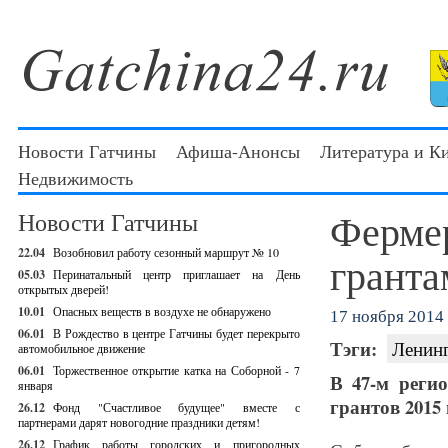
Новости Гатчины
Афиша-Анонсы
Литература и К
Недвижимость
Фермер
Новости Гатчины
22.04
Возобновил работу сезонный маршрут № 10
гранта
05.03
Перинатальный центр приглашает на День
открытых дверей!
10.01
Опасных веществ в воздухе не обнаружено
17 ноября 2014 
06.01
В Рождество в центре Гатчины будет перекрыто
Тэги:
Ленин
автомобильное движение
06.01
Торжественное открытие катка на Соборной - 7
В 47-м реги
января
грантов 2015 
26.12
Фонд "Счастливое будущее" вместе с
партнерами дарят новогодние праздники детям!
26.12
График работы городских и пригородных