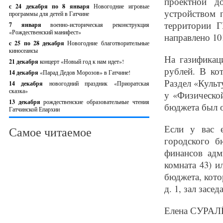
проектной д
с 24 декабря по 8 января
Новогодние игровые
устройством 
программы для детей в Гатчине
территории Г
7 января
военно-историческая реконструкция
«Рождественский манифест»
направлено 10
c 25 по 28 декабря
Новогодние благотворительные
киносеансы
На газификац
21 декабря
концерт «Новый год к нам идет»!
рублей. В ко
14 декабря
«Парад Дедов Морозов» в Гатчине!
Раздел «Культ
14 декабря
новогодний праздник «Приоратская
сказка»
у «Физическо
13 декабря
рождественские образовательные чтения
бюджета был о
Гатчинской Епархии
Если у вас 
Самое читаемое
городского б
финансов адм
комната 43) 
бюджета, котор
д. 1, зал засед
Елена СУРА