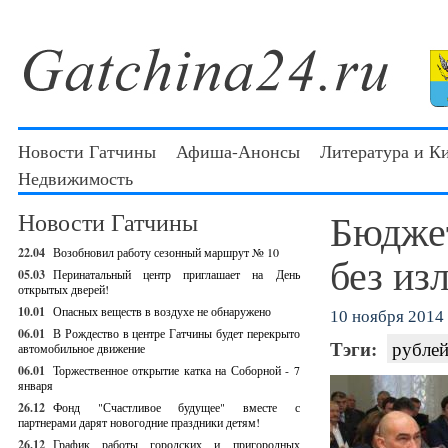
Новости Гатчины
Афиша-Анонсы
Литература и К
Недвижимость
Бюджет
Новости Гатчины
22.04
Возобновил работу сезонный маршрут № 10
без из
05.03
Перинатальный центр приглашает на День
открытых дверей!
10.01
Опасных веществ в воздухе не обнаружено
10 ноября 2014 
06.01
В Рождество в центре Гатчины будет перекрыто
Тэги:
рубле
автомобильное движение
06.01
Торжественное открытие катка на Соборной - 7
января
26.12
Фонд "Счастливое будущее" вместе с
партнерами дарят новогодние праздники детям!
26.12
График работы городских и пригородных