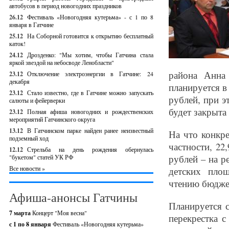
автобусов в период новогодних праздников
26.12
Фестиваль «Новогодняя кутерьма» - с 1 по 8
января в Гатчине
25.12
На Соборной готовится к открытию бесплатный
каток!
24.12
Дрозденко: "Мы хотим, чтобы Гатчина стала
яркой звездой на небосводе Ленобласти"
района Анна
23.12
Отключение электроэнергии в Гатчине: 24
декабря
планируется в
23.12
Стало известно, где в Гатчине можно запускать
рублей, при э
салюты и фейерверки
будет закрыта 
23.12
Полная афиша новогодних и рождественских
мероприятий Гатчинского округа
13.12
В Гатчинском парке найден ранее неизвестный
На что конкре
подземный ход
частности, 22
12.12
Стрельба на день рождения обернулась
рублей – на р
"букетом" статей УК РФ
Все новости »
детских пло
чтению бюдже
Афиша-анонсы Гатчины
Планируется с
7 марта
Концерт "Моя весна"
перекрестка с
с 1 по 8 января
Фестиваль «Новогодняя кутерьма»