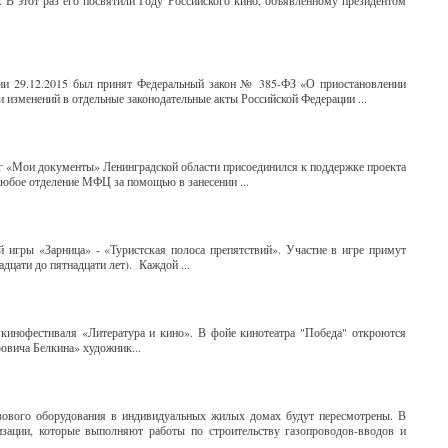
. В этот раз его посвятили Году Российского кино, объявленному президентом
ции 29.12.2015 был принят Федеральный закон № 385-ФЗ «О приостановлении
 изменений в отдельные законодательные акты Российской Федерации ...
 «Мои документы» Ленинградской области присоединился к поддержке проекта
любое отделение МФЦ за помощью в занесении ...
й игры «Зарница» - «Туристская полоса препятствий». Участие в игре примут
адцати до пятнадцати лет). Каждой ...
о кинофестиваля «Литература и кино». В фойе кинотеатра "Победа" откроются
овича Белкина» художник...
зового оборудования в индивидуальных жилых домах будут пересмотрены. В
зации, которые выполняют работы по строительству газопроводов-вводов и