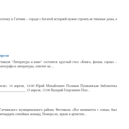
этому в Гатчине – городе с богатой историей нужно строить не типовые дома, а
апреля
тиваля "Литература и кино" состоится круглый стол «Книга, фильм, сериал –
ографа и литературы, ответят на ...
преля). 14 апреля, 14:00 Юрий Михайлович Поляков Пушкинская библиотека
____________ 15 апреля, 12:00 Валерий Георгиевич Поп...
атчинского муниципального района. Фестиваль «Все начинается с семьи» был
тнадцать семейных команд. Номера их, яркие и артистич...