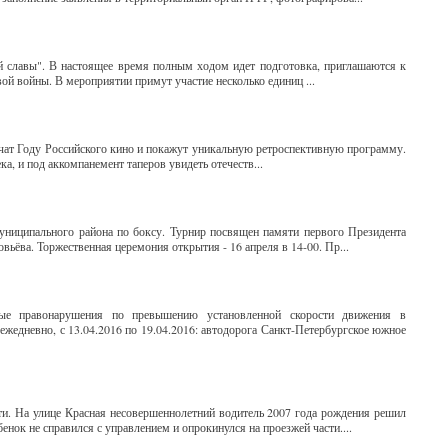
ой славы". В настоящее время полным ходом идет подготовка, приглашаются к
й войны. В мероприятии примут участие несколько единиц ...
очат Году Российского кино и покажут уникальную ретроспективную программу.
ка, и под аккомпанемент таперов увидеть отечеств...
униципального района по боксу. Турнир посвящен памяти первого Президента
ьёва. Торжественная церемония открытия - 16 апреля в 14-00. Пр...
ые правонарушения по превышению установленной скорости движения в
ежедневно, с 13.04.2016 по 19.04.2016: автодорога Санкт-Петербургское южное
ти. На улице Красная несовершеннолетний водитель 2007 года рождения решил
енок не справился с управлением и опрокинулся на проезжей части....