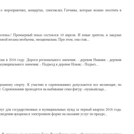
о мероприятиях, концертах, спектаклях Гатчины, которые можно посетить в
олова»! Премьерный показ состоялся 10 апреля. И юные зрители, и заядлые
овой весьма необычна, эмоциональна. При этом, она став...
на в 2016 году. Дороги регионального значения: - деревня Нижняя - деревня
униципального значения: - Подъезд к деревне Новая; - Подъез...
дошному спорту. К участию в соревнованиях допускаются все желающие, по
 Соревнования проводятся на выбивание семи фигур: «пушка&raqu...
луг для государственных и муниципальных нужд за первый квартал 2016 года.
ведении аукциона в электронном форме на оказание услуг по праздн...