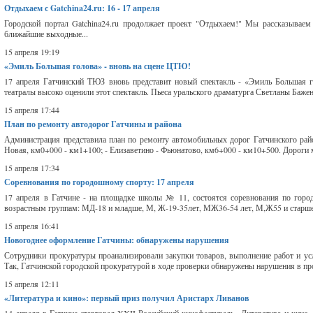
Отдыхаем с Gatchina24.ru: 16 - 17 апреля
Городской портал Gatchina24.ru продолжает проект "Отдыхаем!" Мы рассказываем 
ближайшие выходные...
15 апреля 19:19
«Эмиль Большая голова» - вновь на сцене ЦТЮ!
17 апреля Гатчинский ТЮЗ вновь представит новый спектакль - «Эмиль Большая г
театралы высоко оценили этот спектакль. Пьеса уральского драматурга Светланы Бажен
15 апреля 17:44
План по ремонту автодорог Гатчины и района
Администрация представила план по ремонту автомобильных дорог Гатчинского райо
Новая, км0+000 - км1+100; - Елизаветино - Фьюнатово, км6+000 - км10+500. Дороги м
15 апреля 17:34
Соревнования по городошному спорту: 17 апреля
17 апреля в Гатчине - на площадке школы № 11, состоятся соревнования по горо
возрастным группам: МД-18 и младше, М, Ж-19-35лет, МЖ36-54 лет, М,Ж55 и старше.
15 апреля 16:41
Новогоднее оформление Гатчины: обнаружены нарушения
Сотрудники прокуратуры проанализировали закупки товаров, выполнение работ и ус
Так, Гатчинской городской прокуратурой в ходе проверки обнаружены нарушения в про
15 апреля 12:11
«Литература и кино»: первый приз получил Аристарх Ливанов