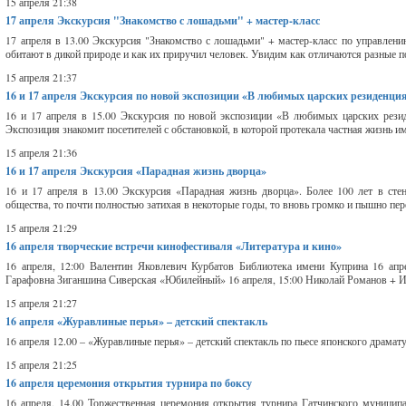
15 апреля 21:38
17 апреля
Экскурсия "Знакомство с лошадьми" + мастер-класс
17 апреля в 13.00 Экскурсия "Знакомство с лошадьми" + мастер-класс по управлен
обитают в дикой природе и как их приручил человек. Увидим как отличаются разные п
15 апреля 21:37
16 и 17 апреля
Экскурсия по новой экспозиции «В любимых царских резиденция
16 и 17 апреля в 15.00 Экскурсия по новой экспозиции «В любимых царских резид
Экспозиция знакомит посетителей с обстановкой, в которой протекала частная жизнь и
15 апреля 21:36
16 и 17 апреля
Экскурсия «Парадная жизнь дворца»
16 и 17 апреля в 13.00 Экскурсия «Парадная жизнь дворца». Более 100 лет в сте
общества, то почти полностью затихая в некоторые годы, то вновь громко и пышно пер
15 апреля 21:29
16 апреля
творческие встречи кинофестиваля «Литература и кино»
16 апреля, 12:00 Валентин Яковлевич Курбатов Библиотека имени Куприна 16 апр
Гарафовна Зиганшина Сиверская «Юбилейный» 16 апреля, 15:00 Николай Романов + Иг
15 апреля 21:27
16 апреля
«Журавлиные перья» – детский спектакль
16 апреля 12.00 – «Журавлиные перья» – детский спектакль по пьесе японского драмат
15 апреля 21:25
16 апреля
церемония открытия турнира по боксу
16 апреля, 14.00 Торжественная церемония открытия турнира Гатчинского муницип