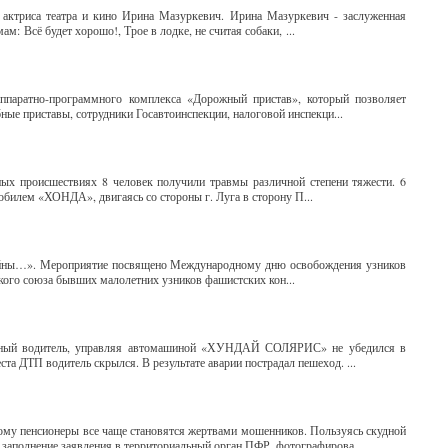
я актриса театра и кино Ирина Мазуркевич. Ирина Мазуркевич - заслуженная
м: Всё будет хорошо!, Трое в лодке, не считая собаки, ...
ппаратно-программного комплекса «Дорожный пристав», который позволяет
ные приставы, сотрудники Госавтоинспекции, налоговой инспекци...
ных происшествиях 8 человек получили травмы различной степени тяжести. 6
обилем «ХОНДА», двигаясь со стороны г. Луга в сторону П...
 войны…». Мероприятие посвящено Международному дню освобождения узников
кого союза бывших малолетних узников фашистских кон...
енный водитель, управляя автомашиной «ХУНДАЙ СОЛЯРИС» не убедился в
та ДТП водитель скрылся. В результате аварии пострадал пешеход. ...
тому пенсионеры все чаще становятся жертвами мошенников. Пользуясь скудной
заполнение заявления в территориальный орган ПФР, фотографирова...