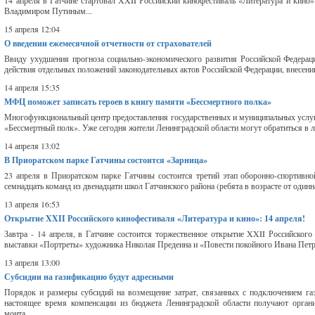
14 апреля в Гатчине стартовал XXII Российский кинофестиваль «Литература и кино»
Владимиром Путиным...
15 апреля 12:04
О введении ежемесячной отчетности от страхователей
Ввиду ухудшения прогноза социально-экономического развития Российской Федера
действия отдельных положений законодательных актов Российской Федерации, внесении
14 апреля 15:35
МФЦ поможет записать героев в книгу памяти «Бессмертного полка»
Многофункциональный центр предоставления государственных и муниципальных услуг
«Бессмертный полк». Уже сегодня жители Ленинградской области могут обратиться в 
14 апреля 13:02
В Приоратском парке Гатчины состоится «Зарница»
23 апреля в Приоратском парке Гатчины состоится третий этап оборонно-спортивно
семнадцать команд из двенадцати школ Гатчинского района (ребята в возрасте от одинн
13 апреля 16:53
Открытие XXII Российского кинофестиваля «Литература и кино»: 14 апреля!
Завтра - 14 апреля, в Гатчине состоится торжественное открытие XXII Российског
выставки «Портреты» художника Николая Предеина и «Повести покойного Ивана Петр
13 апреля 13:00
Субсидии на газификацию будут адресными
Порядок и размеры субсидий на возмещение затрат, связанных с подключением га
настоящее время компенсации из бюджета Ленинградской области получают органи
монта...