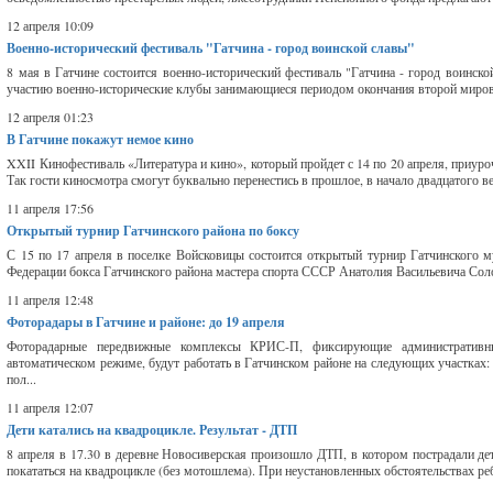
12 апреля 10:09
Военно-исторический фестиваль "Гатчина - город воинской славы"
8 мая в Гатчине состоится военно-исторический фестиваль "Гатчина - город воинск
участию военно-исторические клубы занимающиеся периодом окончания второй мирово
12 апреля 01:23
В Гатчине покажут немое кино
XXII Кинофестиваль «Литература и кино», который пройдет с 14 по 20 апреля, приур
Так гости киносмотра смогут буквально перенестись в прошлое, в начало двадцатого ве
11 апреля 17:56
Открытый турнир Гатчинского района по боксу
С 15 по 17 апреля в поселке Войсковицы состоится открытый турнир Гатчинского м
Федерации бокса Гатчинского района мастера спорта СССР Анатолия Васильевича Солов
11 апреля 12:48
Фоторадары в Гатчине и районе: до 19 апреля
Фоторадарные передвижные комплексы КРИС-П, фиксирующие административн
автоматическом режиме, будут работать в Гатчинском районе на следующих участках: 
пол...
11 апреля 12:07
Дети катались на квадроцикле. Результат - ДТП
8 апреля в 17.30 в деревне Новосиверская произошло ДТП, в котором пострадали де
покататься на квадроцикле (без мотошлема). При неустановленных обстоятельствах реб