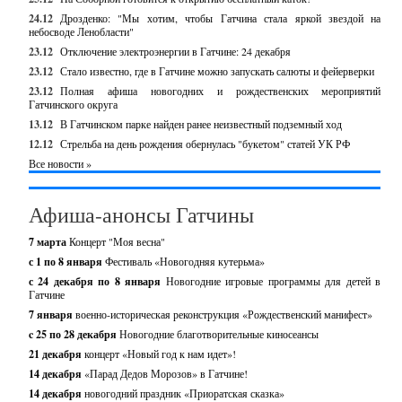
24.12
Дрозденко: "Мы хотим, чтобы Гатчина стала яркой звездой на
небосводе Ленобласти"
23.12
Отключение электроэнергии в Гатчине: 24 декабря
23.12
Стало известно, где в Гатчине можно запускать салюты и фейерверки
23.12
Полная афиша новогодних и рождественских мероприятий
Гатчинского округа
13.12
В Гатчинском парке найден ранее неизвестный подземный ход
12.12
Стрельба на день рождения обернулась "букетом" статей УК РФ
Все новости »
Афиша-анонсы Гатчины
7 марта
Концерт "Моя весна"
с 1 по 8 января
Фестиваль «Новогодняя кутерьма»
с 24 декабря по 8 января
Новогодние игровые программы для детей в
Гатчине
7 января
военно-историческая реконструкция «Рождественский манифест»
c 25 по 28 декабря
Новогодние благотворительные киносеансы
21 декабря
концерт «Новый год к нам идет»!
14 декабря
«Парад Дедов Морозов» в Гатчине!
14 декабря
новогодний праздник «Приоратская сказка»