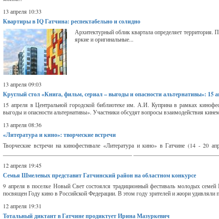
13 апреля 10:33
Квартиры в IQ Гатчина: респектабельно и солидно
Архитектурный облик квартала определяет территория. По
яркие и оригинальные...
13 апреля 09:03
Круглый стол «Книга, фильм, сериал – выгоды и опасности альтернативы»: 15 
15 апреля в Центральной городской библиотеке им. А.И. Куприна в рамках кинофес
выгоды и опасности альтернативы». Участники обсудят вопросы взаимодействия кинемат
13 апреля 08:36
«Литература и кино»: творческие встречи
Творческие встречи на кинофестивале «Литература и кино» в Гатчине (14 - 20 а
____________________________________________ ________________________________
12 апреля 19:45
Семья Шмелевых представит Гатчинский район на областном конкурсе
9 апреля в поселке Новый Свет состоялся традиционный фестиваль молодых семей Г
посвящен Году кино в Российской Федерации. В этом году зрителей и жюри удивляли пя
12 апреля 19:31
Тотальный диктант в Гатчине продиктует Ирина Мазуркевич