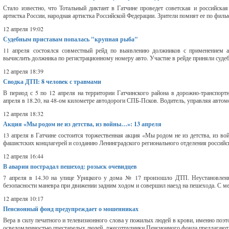
Стало известно, что Тотальный диктант в Гатчине проведет советская и российска
артистка России, народная артистка Российской Федерации. Зрители помнят ее по фильма
12 апреля 19:02
Судебным приставам попалась "крупная рыба"
11 апреля состоялся совместный рейд по выявлению должников с применением а
вычислить должника по регистрационному номеру авто. Участие в рейде приняли судеб
12 апреля 18:39
Сводка ДТП: 8 человек с травмами
В период с 5 по 12 апреля на территории Гатчинского района в дорожно-транспорт
апреля в 18.20, на 48-ом километре автодороги СПБ-Псков. Водитель, управляя автом
12 апреля 18:32
Акция «Мы родом не из детства, из войны…»: 13 апреля
13 апреля в Гатчине состоится торжественная акция «Мы родом не из детства, из
фашистских концлагерей и созданию Ленинградского регионального отделения российс
12 апреля 16:44
В аварии пострадал пешеход: розыск очевидцев
7 апреля в 14.30 на улице Урицкого у дома № 17 произошло ДТП. Неустановл
безопасности маневра при движении задним ходом и совершил наезд на пешехода. С мес
12 апреля 10:17
Пенсионный фонд предупреждает о мошенниках
Вера в силу печатного и телевизионного слова у пожилых людей в крови, именно поэ
осведомленностью престарелых людей, лжесотрудники Пенсионного фонда предлагают 