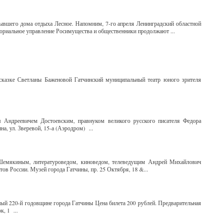
бывшего дома отдыха Лесное. Напомним, 7-го апреля Ленинградский областной
иториальное управление Росимущества и общественники продолжают ...
сказке Светланы Баженовой Гатчинский муниципальный театр юного зрителя
м Андреевичем Достоевским, правнуком великого русского писателя Федора
, ул. Зверевой, 15-а (Аэродром) ...
 Шемякиным, литературоведом, киноведом, телеведущим Андрей Михайлович
в России. Музей города Гатчины, пр. 25 Октября, 18 &...
ный 220-й годовщине города Гатчины Цена билета 200 рублей. Предварительная
, 1 ...