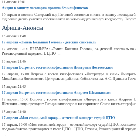
11 апреля 12:01
Акция в защиту лесопарка прошла без конфликтов
10 апреля в поселке Сиверский под Гатчиной состоялся митинг в защиту лесопарка 
суд решил десять участков собственников из четырнадцати вернуть государству. Терр
Афиша-Анонсы
15 апреля 21:48
17 апреля
«Эмиль Большая Голова» - детский спектакль
17 апреля, 12.00 ПРЕМЬЕРА! «Эмиль Большая Голова», 6+ детский спектакль по 
Революционный переулок, 1, ЦТЮ ...
15 апреля 21:46
17 апреля
Встреча с гостем кинофестиваля Дмитрием Достоевским
17 апреля, 17.00 Встреча с гостем кинофестиваля «Литература и кино» Дмитрие
Михайловича Достоевского Центральная районная библиотека им. А.С. Пушкина Гатчина
15 апреля 21:45
17 апреля
Встреча с гостем кинофестиваля Андреем Шемякиным
17 апреля, 15.00 Встреча с гостем кинофестиваля «Литература и кино» Андреем
Шемякин – вице-президент Гильдии киноведов и кинокритиков Союза кинематографисто
15 апреля 21:40
17 апреля
«Моя семья, мой город» – отчетный концерт студий ЦТЮ
17 апреля, 16.00 «Моя семья, мой город» – отчетный концерт студий ЦТЮ, посвящен
продажа билетов производится в кассе ЦТЮ, ЦТЮ, Гатчина, Революционный переулок