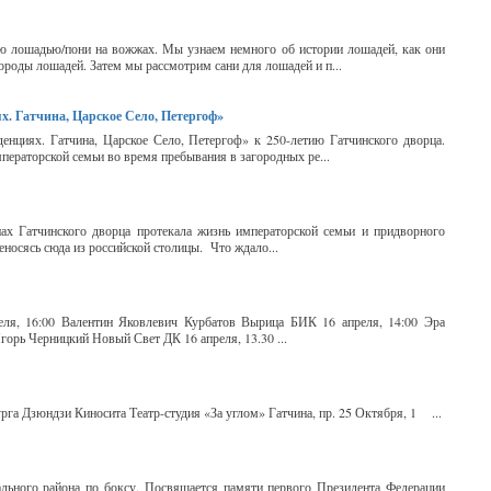
ию лошадью/пони на вожжах. Мы узнаем немного об истории лошадей, как они
ороды лошадей. Затем мы рассмотрим сани для лошадей и п...
х. Гатчина, Царское Село, Петергоф»
енциях. Гатчина, Царское Село, Петергоф» к 250-летию Гатчинского дворца.
мператорской семьи во время пребывания в загородных ре...
нах Гатчинского дворца протекала жизнь императорской семьи и придворного
еносясь сюда из российской столицы. Что ждало...
еля, 16:00 Валентин Яковлевич Курбатов Вырица БИК 16 апреля, 14:00 Эра
орь Черницкий Новый Свет ДК 16 апреля, 13.30 ...
урга Дзюндзи Киносита Театр-студия «За углом» Гатчина, пр. 25 Октября, 1 ...
ального района по боксу. Посвящается памяти первого Президента Федерации