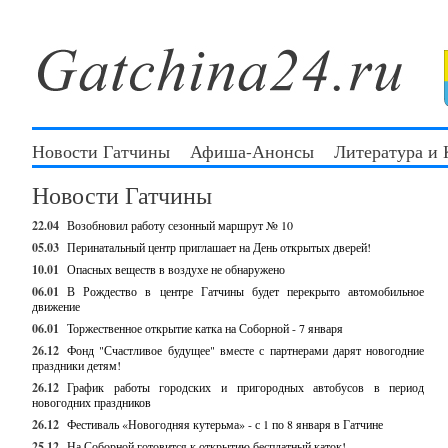
Новости Гатчины
Афиша-Анонсы
Литература и
Новости Гатчины
22.04
Возобновил работу сезонный маршрут № 10
05.03
Перинатальный центр приглашает на День открытых дверей!
10.01
Опасных веществ в воздухе не обнаружено
06.01
В Рождество в центре Гатчины будет перекрыто автомобильное
движение
06.01
Торжественное открытие катка на Соборной - 7 января
26.12
Фонд "Счастливое будущее" вместе с партнерами дарят новогодние
праздники детям!
26.12
График работы городских и пригородных автобусов в период
новогодних праздников
26.12
Фестиваль «Новогодняя кутерьма» - с 1 по 8 января в Гатчине
25.12
На Соборной готовится к открытию бесплатный каток!