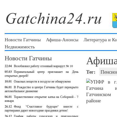
Новости Гатчины
Афиша-Анонсы
Литература и К
Недвижимость
Афиша
Новости Гатчины
22.04
Возобновил работу сезонный маршрут № 10
Тег:
Пенсио
05.03
Перинатальный центр приглашает на День
открытых дверей!
10.01
Опасных веществ в воздухе не обнаружено
06.01
В Рождество в центре Гатчины будет перекрыто
автомобильное движение
06.01
Торжественное открытие катка на Соборной - 7
января
26.12
Фонд "Счастливое будущее" вместе с
партнерами дарят новогодние праздники детям!
26.12
График работы городских и пригородных