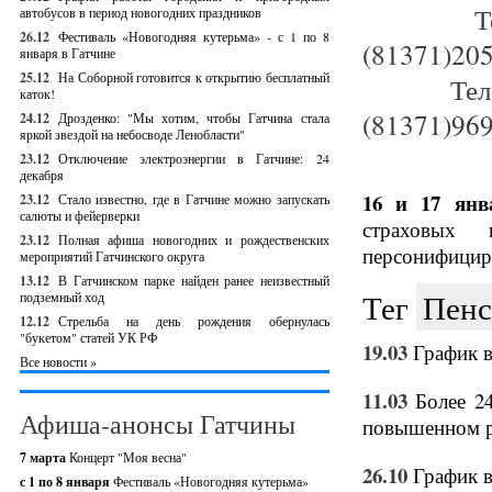
Т
автобусов в период новогодних праздников
26.12
Фестиваль «Новогодняя кутерьма» - с 1 по 8
(81371)20
января в Гатчине
25.12
На Соборной готовится к открытию бесплатный
Те
каток!
(81371)96
24.12
Дрозденко: "Мы хотим, чтобы Гатчина стала
яркой звездой на небосводе Ленобласти"
23.12
Отключение электроэнергии в Гатчине: 24
декабря
16 и 17 ян
23.12
Стало известно, где в Гатчине можно запускать
салюты и фейерверки
страховых 
23.12
Полная афиша новогодних и рождественских
персонифицир
мероприятий Гатчинского округа
13.12
В Гатчинском парке найден ранее неизвестный
Тег
Пенс
подземный ход
12.12
Стрельба на день рождения обернулась
"букетом" статей УК РФ
19.03
График в
Все новости »
11.03
Более 2
Афиша-анонсы Гатчины
повышенном р
7 марта
Концерт "Моя весна"
26.10
График 
с 1 по 8 января
Фестиваль «Новогодняя кутерьма»