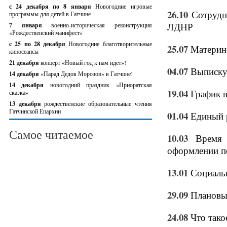
с 24 декабря по 8 января
Новогодние игровые
26.10
Сотрудн
программы для детей в Гатчине
ЛДНР
7 января
военно-историческая реконструкция
«Рождественский манифест»
c 25 по 28 декабря
Новогодние благотворительные
25.07
Материн
киносеансы
21 декабря
концерт «Новый год к нам идет»!
04.07
Выписку
14 декабря
«Парад Дедов Морозов» в Гатчине!
14 декабря
новогодний праздник «Приоратская
19.04
График 
сказка»
13 декабря
рождественские образовательные чтения
Гатчинской Епархии
01.04
Единый 
Самое читаемое
10.03
Время 
оформлении п
13.01
Социаль
29.09
Плановые
24.08
Что тако