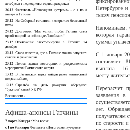
фиксированной
автобусов в период новогодних праздников
Петербурге и
26.12
Фестиваль «Новогодняя кутерьма» - с 1 по 8
тысяч пенсион
января в Гатчине
25.12
На Соборной готовится к открытию бесплатный
каток!
Напоминаем, 
24.12
Дрозденко: "Мы хотим, чтобы Гатчина стала
которая гара
яркой звездой на небосводе Ленобласти"
суммы уплаче
23.12
Отключение электроэнергии в Гатчине: 24
декабря
23.12
Стало известно, где в Гатчине можно запускать
С 1 января 2
салюты и фейерверки
составляет 
23.12
Полная афиша новогодних и рождественских
выплата —16 
мероприятий Гатчинского округа
месту жительст
13.12
В Гатчинском парке найден ранее неизвестный
подземный ход
12.12
Стрельба на день рождения обернулась
Перерасчет п
"букетом" статей УК РФ
заявления в
Все новости »
осуществляет
лет. Обращае
Афиша-анонсы Гатчины
получателям с
7 марта
Концерт "Моя весна"
по старости и
с 1 по 8 января
Фестиваль «Новогодняя кутерьма»
не имеют прав