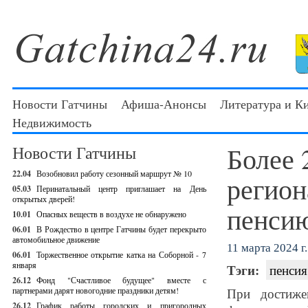
Новости Гатчины
Афиша-Анонсы
Литература и К
Недвижимость
Более 
Новости Гатчины
22.04
Возобновил работу сезонный маршрут № 10
регион
05.03
Перинатальный центр приглашает на День
открытых дверей!
пенси
10.01
Опасных веществ в воздухе не обнаружено
06.01
В Рождество в центре Гатчины будет перекрыто
автомобильное движение
11 марта 2024 г.
06.01
Торжественное открытие катка на Соборной - 7
января
Тэги:
пенсия
26.12
Фонд "Счастливое будущее" вместе с
партнерами дарят новогодние праздники детям!
При достиже
26.12
График работы городских и пригородных