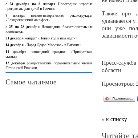
с 24 декабря по 8 января
Новогодние игровые
программы для детей в Гатчине
Также при д
7 января
военно-историческая реконструкция
удваивается у
«Рождественский манифест»
c 25 по 28 декабря
Новогодние благотворительные
они уже пол
киносеансы
зависимости от
21 декабря
концерт «Новый год к нам идет»!
14 декабря
«Парад Дедов Морозов» в Гатчине!
14 декабря
новогодний праздник «Приоратская
сказка»
Пресс-служб
13 декабря
рождественские образовательные чтения
Гатчинской Епархии
области
Самое читаемое
Просмотров: 
Поделиться…
» к списку
Читайте т