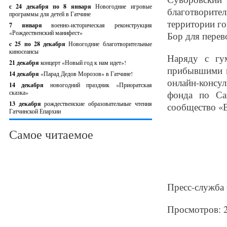
с 24 декабря по 8 января
Новогодние игровые
благотворит
программы для детей в Гатчине
территории го
7 января
военно-историческая реконструкция
«Рождественский манифест»
Бор для перев
c 25 по 28 декабря
Новогодние благотворительные
киносеансы
Наряду с гу
21 декабря
концерт «Новый год к нам идет»!
прибывшими и
14 декабря
«Парад Дедов Морозов» в Гатчине!
онлайн-консу
14 декабря
новогодний праздник «Приоратская
сказка»
фонда по Са
13 декабря
рождественские образовательные чтения
сообщество «ВК
Гатчинской Епархии
Самое читаемое
Пресс-служба
Просмотров: 