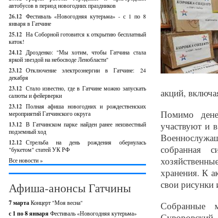
автобусов в период новогодних праздников
26.12
Фестиваль «Новогодняя кутерьма» - с 1 по 8
января в Гатчине
25.12
На Соборной готовится к открытию бесплатный
каток!
24.12
Дрозденко: "Мы хотим, чтобы Гатчина стала
яркой звездой на небосводе Ленобласти"
23.12
Отключение электроэнергии в Гатчине: 24
декабря
23.12
Стало известно, где в Гатчине можно запускать
акций, включа
салюты и фейерверки
23.12
Полная афиша новогодних и рождественских
Помимо дене
мероприятий Гатчинского округа
участвуют и 
13.12
В Гатчинском парке найден ранее неизвестный
подземный ход
Военнослужа
12.12
Стрельба на день рождения обернулась
собранная с
"букетом" статей УК РФ
хозяйственны
Все новости »
хранения. К а
свои рисунки 
Афиша-анонсы Гатчины
7 марта
Концерт "Моя весна"
Собранные 
с 1 по 8 января
Фестиваль «Новогодняя кутерьма»
Суворовский