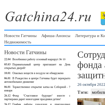
Новости Гатчины
Афиша-Анонсы
Литература и К
Недвижимость
Сотру
Новости Гатчины
22.04
Возобновил работу сезонный маршрут № 10
фонда 
05.03
Перинатальный центр приглашает на День
открытых дверей!
защит
10.01
Опасных веществ в воздухе не обнаружено
06.01
В Рождество в центре Гатчины будет перекрыто
автомобильное движение
26 октября 2022 
06.01
Торжественное открытие катка на Соборной - 7
января
Тэги:
мобил
26.12
Фонд "Счастливое будущее" вместе с
партнерами дарят новогодние праздники детям!
26.12
График работы городских и пригородных